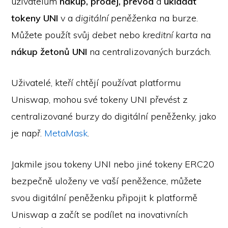
uživatelům
nákup, prodej, převod
a
ukládat
tokeny UNI
v a
digitální peněženka
na burze.
Můžete použít svůj
debet
nebo
kreditní karta
na
nákup žetonů UNI
na centralizovaných burzách.
Uživatelé, kteří chtějí používat platformu
Uniswap, mohou své tokeny UNI převést z
centralizované burzy do digitální peněženky, jako
je např.
MetaMask
.
Jakmile jsou tokeny UNI nebo jiné tokeny ERC20
bezpečně uloženy ve vaší peněžence, můžete
svou digitální peněženku připojit k platformě
Uniswap a začít se podílet na inovativních