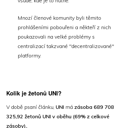
všude, kde je to nutné.
Mnozí členové komunity byli těmito
prohlášeními pobouřeni a někteří z nich
poukazovali na velké problémy s
centralizací takzvané "decentralizované"
platformy.
Kolik je žetonů UNI?
V době psaní článku,
UNI
má
zásoba 689 708
325,92 žetonů UNI v oběhu (69% z celkové
zásoby).
.