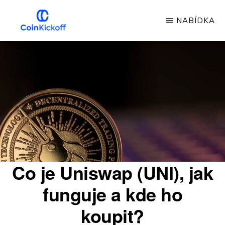
Přeskočit
NABÍDKA
na
hlavní
COIN
VÝKOP
obsah
Co je Uniswap (UNI), jak
funguje a kde ho
koupit?