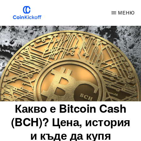
Премини
МЕНЮ
към
основното
COIN
НАЧАЛЕН
съдържание
УДАР
Какво е Bitcoin Cash
(BCH)? Цена, история
и къде да купя