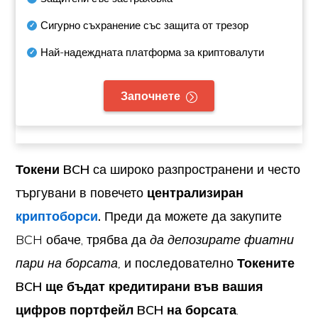
Сигурно съхранение със защита от трезор
Най-надеждната платформа за криптовалути
Започнете
Токени BCH
са широко разпространени и често
търгувани в повечето
централизиран
криптоборси
.
Преди да можете да закупите
BCH обаче, трябва да
да депозирате фиатни
пари на борсата,
и последователно
Токените
BCH ще бъдат кредитирани във вашия
цифров портфейл BCH на борсата
.