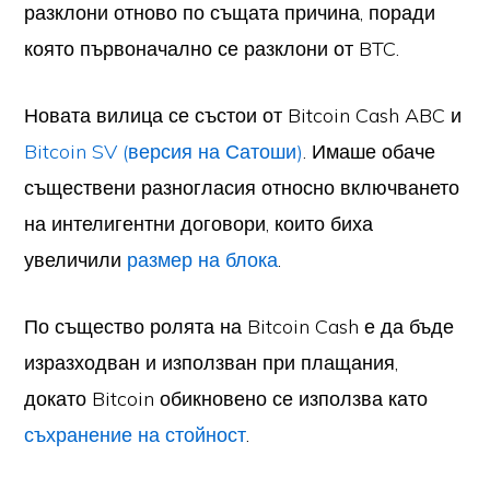
разклони отново по същата причина, поради
която първоначално се разклони от BTC.
Новата вилица се състои от Bitcoin Cash ABC и
Bitcoin SV (версия на Сатоши)
. Имаше обаче
съществени разногласия относно включването
на интелигентни договори, които биха
увеличили
размер на блока
.
По същество ролята на Bitcoin Cash е да бъде
изразходван и използван при плащания,
докато Bitcoin обикновено се използва като
съхранение на стойност
.