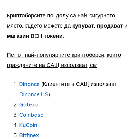
Криптоборсите по-долу са най-сигурното
място, където можете да
купуват, продават
и
магазин
BCH токени.
Пет от най-популярните криптоборси, които
гражданите на САЩ използват, са:
Binance
(Клиентите в САЩ използват
Binance.US
)
Gate.io
Coinbase
KuCoin
Bitfinex