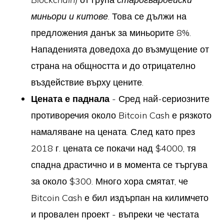
миньори и китове
. Това се дължи на
предложения данък за миньорите 8%.
Нападенията доведоха до възмущение от
страна на общността и до отрицателно
въздействие върху цените.
Цената е паднала
- Сред най-сериозните
противоречия около Bitcoin Cash е рязкото
намаляване на цената. След като през
2018 г. цената се покачи над $4000, тя
спадна драстично и в момента се търгува
за около $300. Много хора смятат, че
Bitcoin Cash е бил издърпан на килимчето
и провален проект - въпреки че честата