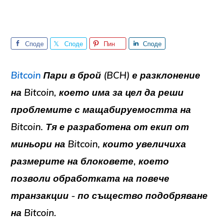
Споде
Споде
Пин
Споде
лете
лете
лете
Bitcoin
Пари в брой (BCH)
е разклонение
на Bitcoin, което има за цел да реши
проблемите с мащабируемостта на
Bitcoin. Тя е разработена от екип от
миньори на Bitcoin, които увеличиха
размерите на блоковете, което
позволи обработката на повече
транзакции - по същество
подобряване
на
Bitcoin.