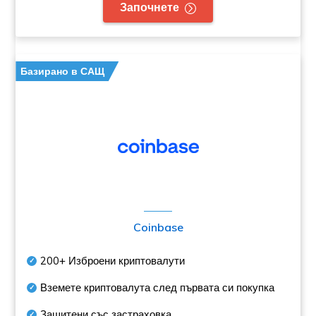
Започнете
Базирано в САЩ
Coinbase
200+
Изброени криптовалути
Вземете криптовалута след първата си покупка
Защитени със застраховка