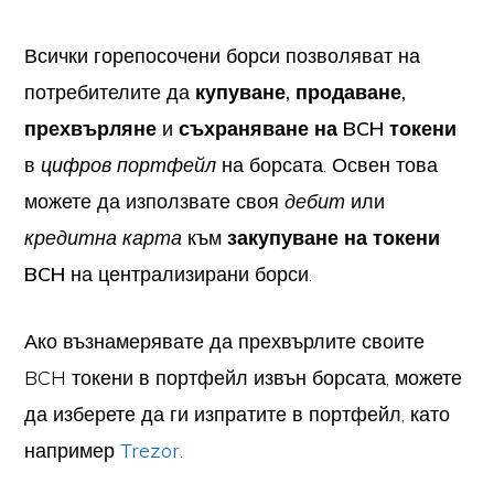
Всички горепосочени борси позволяват на
потребителите да
купуване, продаване,
прехвърляне
и
съхраняване на BCH токени
в
цифров портфейл
на борсата. Освен това
можете да използвате своя
дебит
или
кредитна карта
към
закупуване на токени
BCH
на централизирани борси.
Ако възнамерявате да прехвърлите своите
BCH токени в портфейл извън борсата, можете
да изберете да ги изпратите в портфейл, като
например
Trezor
.