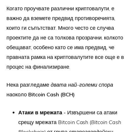
Когато проучвате различни криптовалути, е
важно да вземете предвид противоречията,
които ги съпътстват. Много често се случва
проектите да не са толкова прозрачни, колкото
обещават, особено като се има предвид, че
правната рамка на криптовалутите все още е в
процес на финализиране.
Нека разгледаме
двата най-големи спора
наоколо
Bitcoin Cash (BCH)
Атаки в мрежата -
Извършени са атаки
срещу мрежата Bitcoin Cash (
Bitcoin Cash
Blockchain)
от група
старогвардейски