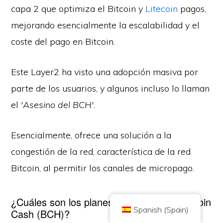
capa 2 que optimiza el Bitcoin y
Litecoin
pagos,
mejorando esencialmente la escalabilidad y el
coste del pago en Bitcoin.
Este Layer2 ha visto una adopción masiva por
Copyright © 2026 Brilliant British Ltd trading as Coin Kickoff
Número de empresa 10490224
parte de los usuarios, y algunos incluso lo llaman
Dirección: 2nd Floor 167-169 Great Portland Street, Londres, Reino
Unido, W1W 5PF
el
'Asesino del BCH'.
El contenido tiene fines informativos y no es un consejo de inversión. El
rendimiento pasado no es indicativo de resultados futuros. Invertir en
criptodivisas conlleva riesgos.
Esencialmente, ofrece una solución a la
La criptomoneda no está regulada por la Autoridad de Conducta Financiera
del Reino Unido y no está sujeta a la protección del Plan de Compensación
congestión de la red, característica de la red
de Servicios Financieros del Reino Unido ni al ámbito de jurisdicción del
Servicio del Defensor del Pueblo Financiero del Reino Unido. Invertir en
criptodivisas conlleva un riesgo y las criptodivisas pueden ganar valor o
Bitcoin, al permitir los canales de micropago.
perderlo en su totalidad. El impuesto sobre las ganancias de capital puede
ser aplicable a los beneficios de las ventas de criptodivisas.
INICIO
ACERCA DE
POLÍTICA DE PRIVACIDAD
CONTACTO
¿Cuáles son los planes de futuro para Bitcoin
Spanish (Spain)
Cash (BCH)?