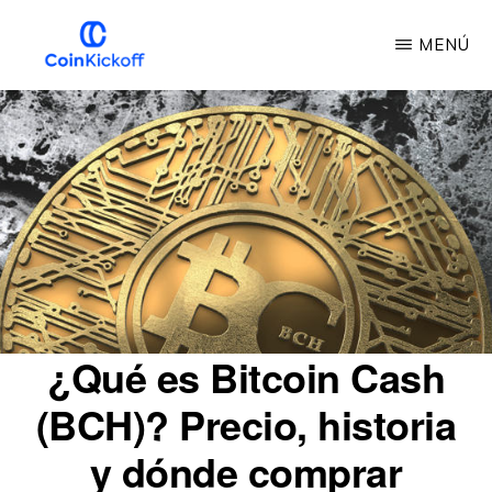
Ir
MENÚ
al
contenido
INICIO
DE
principal
LA
MONEDA
¿Qué es Bitcoin Cash
(BCH)? Precio, historia
y dónde comprar