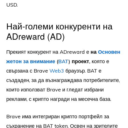
USD.
Най-големи конкуренти на
ADreward (AD)
Прекият конкурент на ADreward е
на
Основен
жетон за внимание
(
BAT
) проект,
която е
свързана с Brave
Web3
браузър. BAT е
създаден, за да възнаграждава потребителите,
които използват Brave и гледат избрани
реклами, с крипто награди на месечна база.
Brave има интегриран крипто портфейл за
съхранение на BAT token. Освен на зрителите