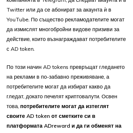
Twitter или да се абонират за акаунта ѝ в
YouTube. По същество рекламодателите могат
да измислят многобройни видове призиви за
действие, които възнаграждават потребителите
с AD token.
По този начин AD tokens превръщат гледането
на реклами в по-забавно преживяване, а
потребителите могат да избират какво да
гледат, докато печелят криптовалути. Освен
това,
потребителите могат да изтеглят
своите AD token от сметките си в
платформата ADreward и да ги обменят на