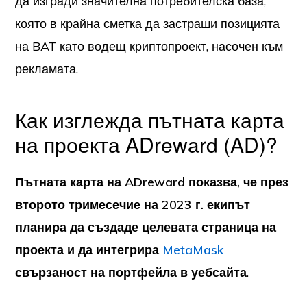
да изгради значителна потребителска база,
която в крайна сметка да застраши позицията
на BAT като водещ криптопроект, насочен към
рекламата.
Как изглежда пътната карта
на проекта ADreward (AD)?
Пътната карта на ADreward показва, че през
второто тримесечие на 2023 г. екипът
планира да създаде целевата страница на
проекта и да интегрира
MetaMask
свързаност на портфейла в уебсайта
.