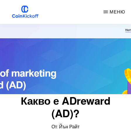
Премини
МЕНЮ
към
основното
COIN
НАЧАЛЕН
съдържание
УДАР
Какво е ADreward
(AD)?
От:
Йън Райт