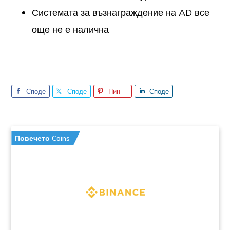
Системата за възнаграждение на AD все
още не е налична
Споде
Споде
Пин
Споде
лете
лете
лете
Повечето Coins