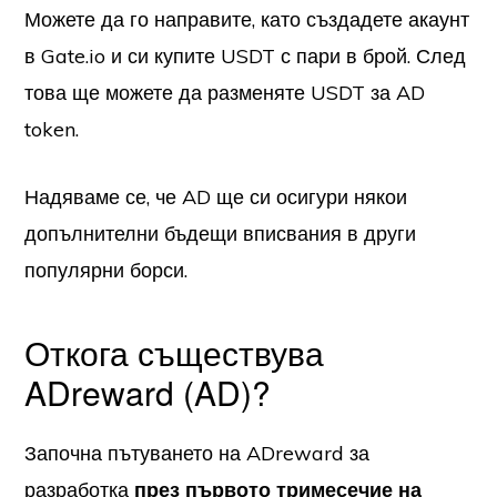
Можете да го направите, като създадете акаунт
в Gate.io и си купите USDT с пари в брой. След
това ще можете да разменяте USDT за AD
token.
Надяваме се, че AD ще си осигури някои
допълнителни бъдещи вписвания в други
популярни борси.
Откога съществува
ADreward (AD)?
Започна пътуването на ADreward за
разработка
през първото тримесечие на