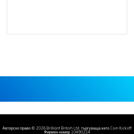
Авторско право © 2026 Brilliant British Ltd, търгуваща като Coin Kickoff
Фирмен номер 10490224