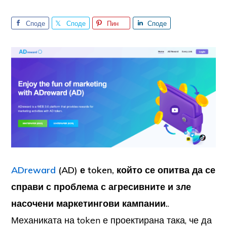
Споде
Споде
Пин
Споде
лете
лете
лете
ADreward
(AD) е token, който се опитва да се
справи с проблема с агресивните и зле
насочени маркетингови кампании.
.
Механиката на token е проектирана така, че да