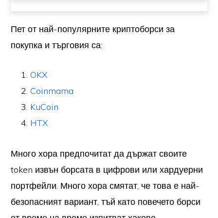
Пет от най-популярните криптоборси за
покупка и търговия са:
OKX
Coinmama
KuCoin
HTX
Много хора предпочитат да държат своите
token извън борсата в цифрови или хардуерни
портфейли. Много хора смятат, че това е най-
безопасният вариант, тъй като повечето борси
от време на време изпитват хакове.