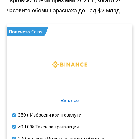
търговски обеми през май 2021 г., когато 24-
часовите обеми нараснаха до над $2 млрд.
Повечето Coins
Binance
350+
Изброени криптовалути
<0.10%
Такси за транзакции
120 милиона
Регистрирани потребители