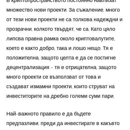
В криптопространството постоянно навлизат
множество нови проекти. За съжаление, много
от тези нови проекти не са толкова надеждни и
прозрачни, колкото твърдят, че са. Като цяло
липсва правна рамка около криптовалутите,
което е както добро, така и лошо нещо. Тя е
положителна, защото целта е да се постигне
децентрализация - тя е отрицателна, защото
много проекти се възползват от това и
създават измамни проекти, които струват на
инвеститорите на дребно големи суми пари.
Най-важното правило е да бъдете
предпазливи, преди да инвестирате в какъвто