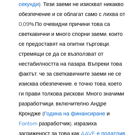
секунди
). Тези заеми не изискват никакво
обезпечение и се облагат само с лихва от
0,09%.По очевидни причини това са
светкавични и много спорни заеми, които
се предоставят на опитни търговци,
стремящи се да се възползват от
нестабилността на пазара. Въпреки това
фактът, че за светкавичните заеми не се
изисква обезпечение, е точно това, което
ги прави толкова рискови. Много значими
разработчици, включително Андре
Крондже (
Година на финансиране
и
Fantom
разработчик), изразиха
загриженост за това как
AAVE е податлив