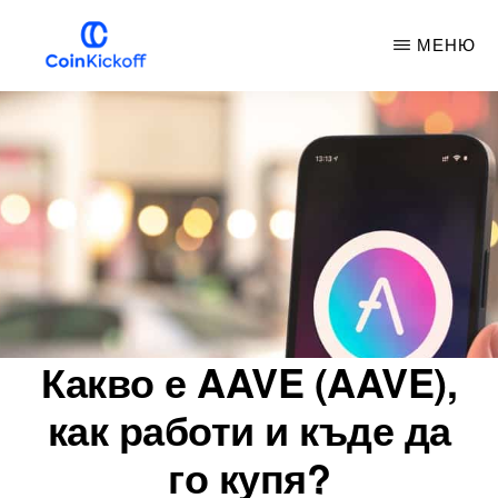
Премини
МЕНЮ
към
основното
COIN
НАЧАЛЕН
съдържание
УДАР
Какво е AAVE (AAVE),
как работи и къде да
го купя?