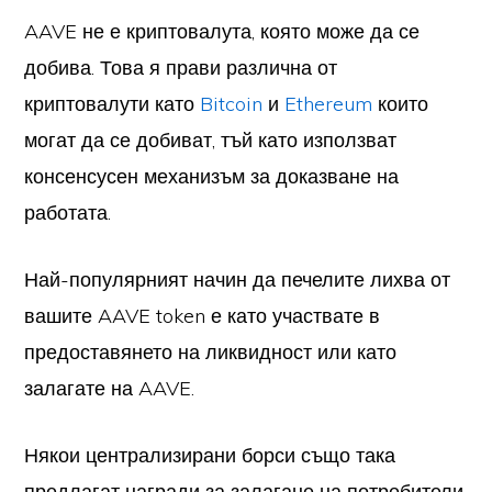
AAVE не е криптовалута, която може да се
добива. Това я прави различна от
криптовалути като
Bitcoin
и
Ethereum
които
могат да се добиват, тъй като използват
консенсусен механизъм за доказване на
работата.
Най-популярният начин да печелите лихва от
вашите AAVE token е като участвате в
предоставянето на ликвидност или като
залагате на AAVE.
Някои централизирани борси също така
предлагат награди за залагане на потребители,