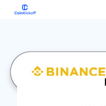
跳
跳
到
到
主
主
COIN
开
导
要
球
航
内
容