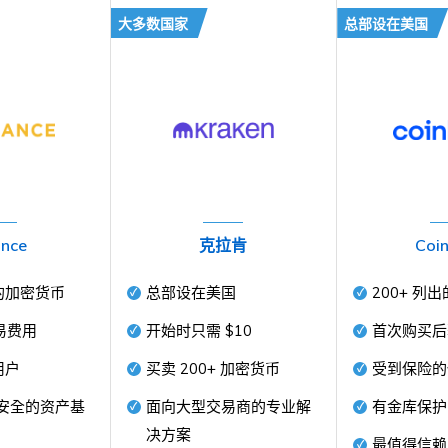
大多数国家
总部设在美国
ance
克拉肯
Coi
的加密货币
总部设在美国
200+
列出
易费用
开始时只需
$10
首次购买后
用户
买卖
200+
加密货币
受到保险
安全的资产基
面向大型交易商的专业解
有金库保护
决方案
最值得信赖