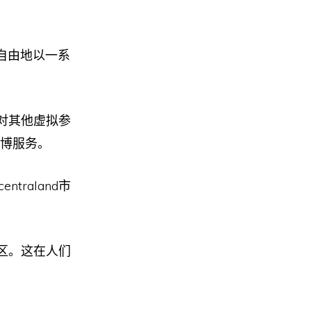
以自由地以一系
对其他虚拟参
赌博服务。
raland市
区。这在人们