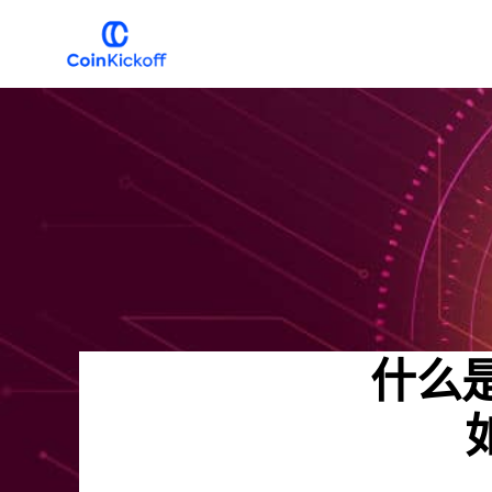
跳
跳
到
到
主
主
COIN
开
导
要
球
航
内
容
什么是D