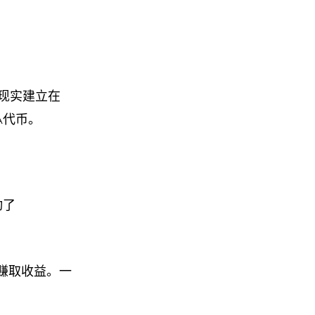
现实建立在
A代币。
动了
赚取收益。一