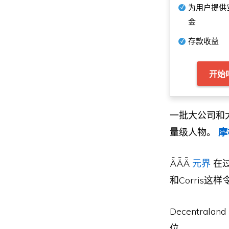
为用户提供
金
存款收益
开始
一批大公司和大
量级人物。
摩
ǞǞǞ
元界
在过
和Corris
Decentra
位。