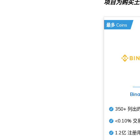
项目为购买土
最多 Coins
Bin
350+
列出
<0.10%
交
1.2亿
注册