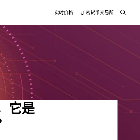
显
实时价格
加密货币交易所
示
搜
索
A)，它是
？