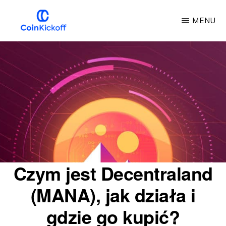
Przejdź
MENU
do
głównej
COIN
KICKOFF
treści
Czym jest Decentraland
(MANA), jak działa i
gdzie go kupić?