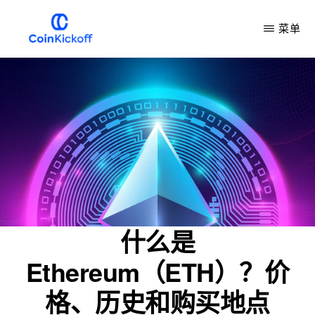
跳
菜单
到
主
COIN
开
要
球
内
容
什么是
Ethereum（ETH）？价
格、历史和购买地点