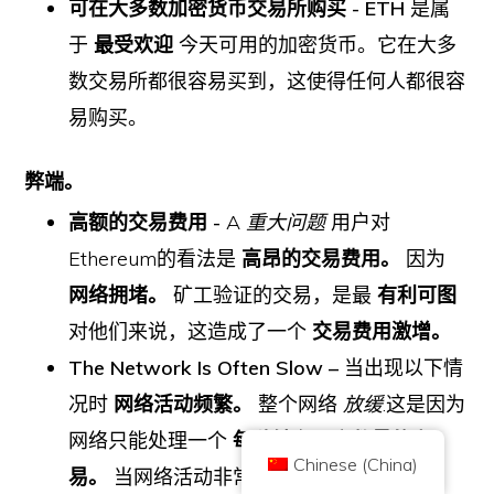
可在大多数加密货币交易所购买 - ETH
是属
于
最受欢迎
今天可用的加密货币。它在大多
数交易所都很容易买到，这使得任何人都很容
易购买。
弊端。
高额的交易费用 -
A
重大问题
用户对
Copyright © 2026 Brilliant British Ltd trading as Coin Kickoff 版权所有
公司编号10490224
Ethereum的看法是
高昂的交易费用。
因为
地址:3rd Floor Great Titchfield House, 14-18 Great Titchfield Street,
London, United Kingdom, W1W 8BD
网络拥堵。
矿工验证的交易，是最
有利可图
内容是为了提供信息，而不是投资建议。过去的业绩并不代表未来的结果。投
资加密货币是有风险的。
对他们来说，这造成了一个
交易费用激增。
加密货币不受英国金融行为监管局的监管，不受英国金融服务补偿计划的保
护，也不在英国金融申诉专员服务的管辖范围内。投资加密货币是有风险的，
The Network Is Often Slow –
当出现以下情
加密货币可能会增值，或失去部分或全部价值。资本利得税可能适用于加密货
币销售的利润。
况时
网络活动频繁。
整个网络
放缓
.这是因为
首页
关于
隐私政策
联系我们
网络只能处理一个
每秒钟有一定数量的交
Chinese (China)
易。
当网络活动非常多时，网络会变得很