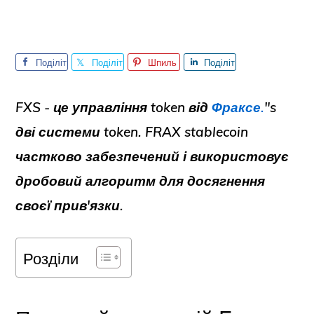
Поділіт
Поділіт
Шпиль
Поділіт
ься
ься
ка
ься
FXS - це управління token від
Фраксе.
"s
дві системи token. FRAX stablecoin
частково забезпечений і використовує
дробовий алгоритм для досягнення
своєї прив'язки.
Розділи