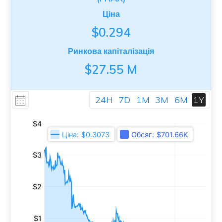
Ціна
$0.294
Ринкова капіталізація
$27.55 M
24H
7D
1M
3M
6M
1Y