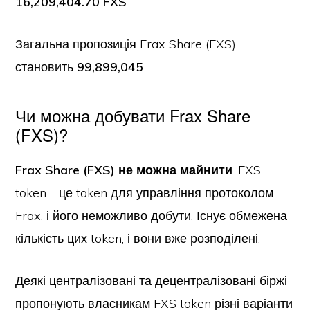
16,209,404.70 FXS
.
Загальна пропозиція Frax Share (FXS)
становить
99,899,045
.
Чи можна добувати Frax Share
(FXS)?
Frax Share (FXS) не можна майнити
. FXS
token - це token для управління протоколом
Frax, і його неможливо добути. Існує обмежена
кількість цих token, і вони вже розподілені.
Деякі централізовані та децентралізовані біржі
пропонують власникам FXS token різні варіанти