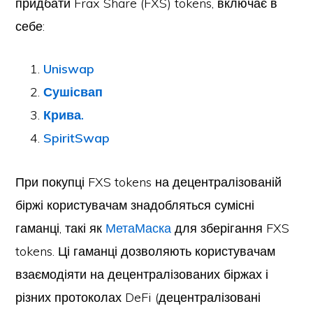
придбати Frax Share (FXS) tokens, включає в
себе:
Uniswap
Сушісвап
Крива.
SpiritSwap
При покупці FXS tokens на децентралізованій
біржі користувачам знадобляться сумісні
гаманці, такі як
МетаМаска
для зберігання FXS
tokens. Ці гаманці дозволяють користувачам
взаємодіяти на децентралізованих біржах і
різних протоколах DeFi (децентралізовані