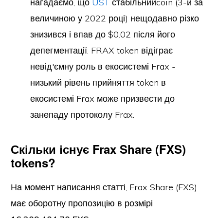
нагадаємо, що
UST
стабільнийcoin (3-й за
величиною у 2022 році) нещодавно різко
знизився і впав до $0.02 після його
депегментації. FRAX token відіграє
невід'ємну роль в екосистемі Frax -
низький рівень прийняття token в
екосистемі Frax може призвести до
занепаду протоколу Frax.
Скільки існує Frax Share (FXS)
tokens?
На момент написання статті, Frax Share (FXS)
має оборотну пропозицію в розмірі