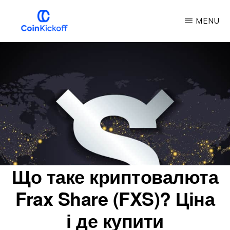
Перейти
MENU
до
основного
COIN
ПОЧАТОК
змісту
РОБОТИ
Що таке криптовалюта
Frax Share (FXS)? Ціна
і де купити