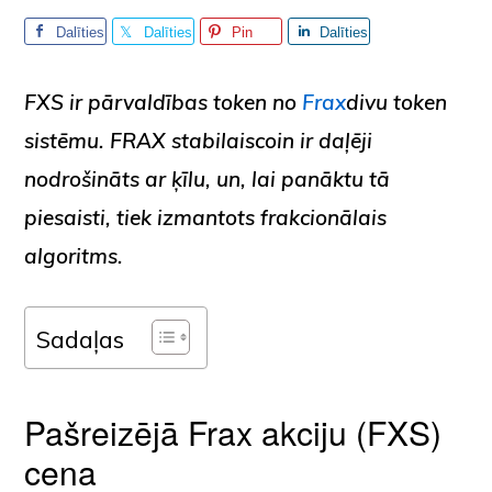
Dalīties
Dalīties
Pin
Dalīties
FXS ir pārvaldības token no
Frax
divu token
sistēmu. FRAX stabilaiscoin ir daļēji
nodrošināts ar ķīlu, un, lai panāktu tā
piesaisti, tiek izmantots frakcionālais
algoritms.
Sadaļas
Pašreizējā Frax akciju (FXS)
cena