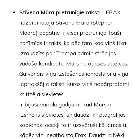
Stīvena Mūra pretrunīgie raksti -
FRAX
līdzdibinātāja Stīvena Mūra (Stephen
Moore) pagātne ir visai pretrunīga. Īpaši
nozīmīgs ir fakts, ka pēc tam, kad viņš tika
izraudzīts par Trampa administrācijas
vadošo kandidātu, Mūrs no atlases atteicās.
Galvenais viņa izstāšanās iemesls bija viņa
iepriekšējie raksti, kuros viņš nepārprotami
kritizēja sievietes.
Ir bijuši vairāki gadījumi, kad Mūrs ir
izsmējis sievietes, un daudzi kriptogrāfijas
kopienas locekļi to ir uzsvēruši kā iemeslu,
kāpēc viņi neatbalsta Frax. Daudzi cilvēki