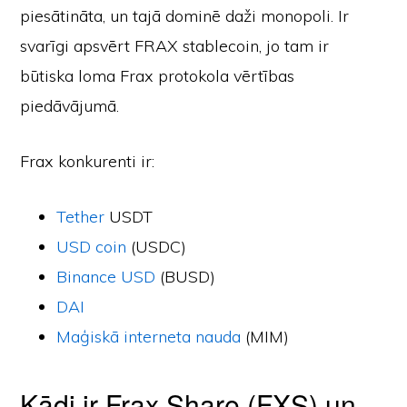
piesātināta, un tajā dominē daži monopoli. Ir
svarīgi apsvērt FRAX stablecoin, jo tam ir
būtiska loma Frax protokola vērtības
piedāvājumā.
Frax konkurenti ir:
Tether
USDT
USD coin
(USDC)
Binance USD
(BUSD)
DAI
Maģiskā interneta nauda
(MIM)
Kādi ir Frax Share (FXS) un