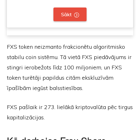
Sākt
FXS token neizmanto frakcionētu algoritmisko
stabilu coin sistēmu. Tā vietā FXS piedāvājums ir
stingri ierobežots līdz 100 miljoniem, un FXS
token turētāji papildus citām ekskluzīvām
īpašībām iegūst balsstiesības.
FXS pašlaik ir 273. lielākā kriptovalūta pēc tirgus
kapitalizācijas.