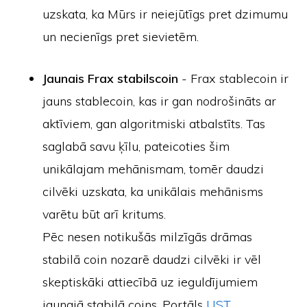
uzskata, ka Mūrs ir neiejūtīgs pret dzimumu
un necienīgs pret sievietēm.
Jaunais Frax stabilscoin
- Frax stablecoin ir
jauns stablecoin, kas ir gan nodrošināts ar
aktīviem, gan algoritmiski atbalstīts. Tas
saglabā savu ķīlu, pateicoties šim
unikālajam mehānismam, tomēr daudzi
cilvēki uzskata, ka unikālais mehānisms
varētu būt arī kritums.
Pēc nesen notikušās milzīgās drāmas
stabilā coin nozarē daudzi cilvēki ir vēl
skeptiskāki attiecībā uz ieguldījumiem
jaunajā stabilā coins. Portāls
UST