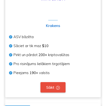
Krakens
ASV bāzēta
Sāciet ar tik maz
$10
Pirkt un pārdot
200+
kriptovalūtas
Pro risinājums lielākiem tirgotājiem
Pieejams
190+
valstis
Sākt