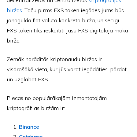
decentralizētos un centralizētos
kriptogrāfijas
biržas
. Taču pirms FXS token iegādes jums būs
jānogulda fiat valūta konkrētā biržā, un secīgi
FXS token tiks ieskaitīti jūsu FXS digitālajā makā
biržā.
Zemāk norādītās kriptonaudu biržas ir
visdrošākā vieta, kur jūs varat iegādāties, pārdot
un uzglabāt FXS.
Piecas no populārākajām izmantotajām
kriptogrāfijas biržām ir:
Binance
Coinbase