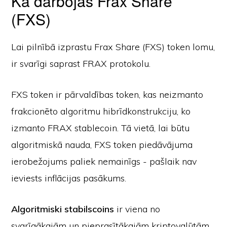
Kā darbojas Frax Share
(FXS)
Lai pilnībā izprastu Frax Share (FXS) token lomu,
ir svarīgi saprast FRAX protokolu.
FXS token ir pārvaldības token, kas neizmanto
frakcionēto algoritmu hibrīdkonstrukciju, ko
izmanto FRAX stablecoin. Tā vietā, lai būtu
algoritmiskā nauda, FXS token piedāvājuma
ierobežojums paliek nemainīgs - pašlaik nav
ieviests inflācijas pasākums.
Algoritmiski stabilscoins
ir viena no
svarīgākajām un pieprasītākajām kriptovalūtām