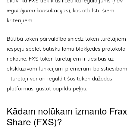
aktīvi kā FXS tiek klasificēti kā ieguldījums (
nav
ieguldījumu konsultācijas
), kas atbilstu šiem
kritērijiem.
Būtībā token pārvaldība sniedz token turētājiem
iespēju spēlēt būtisku lomu blokķēdes protokola
nākotnē. FXS token turētājiem ir tiesības uz
ekskluzīvām funkcijām, piemēram, balsstiesībām
- turētāji var arī ieguldīt šos token dažādās
platformās, gūstot papildu peļņu.
Kādam nolūkam izmanto Frax
Share (FXS)?