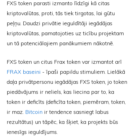
FXS token parasti izmanto līdzīgi kā citas
kriptovalūtas, proti, tās tiek tirgotas, lai gūtu
peļņu. Daudzi privātie ieguldītāji iegādājas
kriptovalūtas, pamatojoties uz ticību projektam
un tā potenciālajiem panākumiem nākotnē.
FXS token un citus Frax token var izmantot arī
FRAX baseini
- īpaši papildu stimuliem. Lielākā
daļa privātpersonu iegādājas FXS token, jo token
piedāvājums ir neliels, kas liecina par to, ka
token ir deficīts (deficīta token, piemēram, token,
ir maz.
Bitcoin
ir tendence sasniegt labus
rezultātus) un tāpēc, ka šķiet, ka projekts būs
ienesīgs ieguldījums.