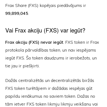
Frax Share (FXS) kopējais piedāvājums ir
99,899,045
.
Vai Frax akciju (FXS) var iegūt?
Frax akciju (FXS) nevar iegūt
. FXS token ir Frax
protokola pārvaldības token, un nav iespējams
iegūt FXS. Šo token daudzums ir ierobežots, un
tie jau ir piešķirti.
Dažās centralizētās un decentralizētās biržās
FXS token turētājiem ir dažādas iespējas gūt
papildu ienākumus no saviem token. Dažas no
tām ietver FXS token likmju likmju veikšanu vai