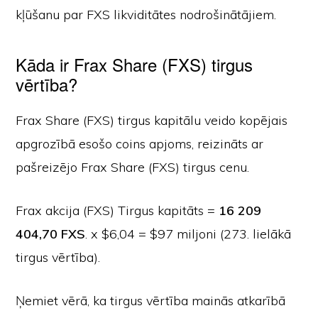
kļūšanu par FXS likviditātes nodrošinātājiem.
Kāda ir Frax Share (FXS) tirgus
vērtība?
Frax Share (FXS) tirgus kapitālu veido kopējais
apgrozībā esošo coins apjoms, reizināts ar
pašreizējo Frax Share (FXS) tirgus cenu.
Frax akcija (FXS) Tirgus kapitāts =
16 209
404,70 FXS
. x $6,04 = $97 miljoni (273. lielākā
tirgus vērtība).
Ņemiet vērā, ka tirgus vērtība mainās atkarībā