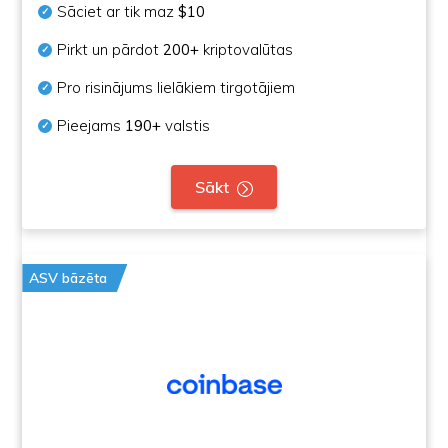
Sāciet ar tik maz
$10
Pirkt un pārdot
200+
kriptovalūtas
Pro risinājums lielākiem tirgotājiem
Pieejams
190+
valstis
Sākt
ASV bāzēta