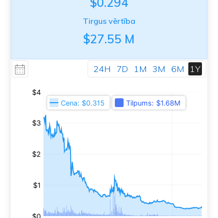
$0.294
Tirgus vērtība
$27.55 M
24H
7D
1M
3M
6M
1Y