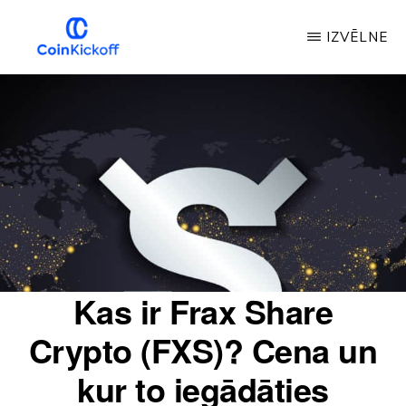
Pāriet
IZVĒLNE
uz
galveno
MONĒTU
IZLAIŠANAS
saturu
SĀKUMS
Kas ir Frax Share
Crypto (FXS)? Cena un
kur to iegādāties