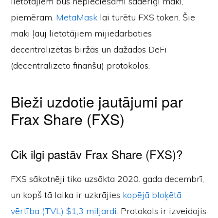
lietotājiem būs nepieciešami saderīgi maki,
piemēram.
MetaMask
lai turētu FXS token. Šie
maki ļauj lietotājiem mijiedarboties
decentralizētās biržās un dažādos DeFi
(decentralizēto finanšu) protokolos.
Bieži uzdotie jautājumi par
Frax Share (FXS)
Cik ilgi pastāv Frax Share (FXS)?
FXS sākotnēji tika uzsākta 2020. gada decembrī,
un kopš tā laika ir uzkrājies
kopējā bloķētā
vērtība (TVL) $1,3 miljardi.
Protokols ir izveidojis