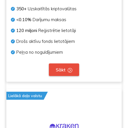
350+
Uzskaitītās kriptovalūtas
<0.10%
Darījumu maksas
120 miljoni
Reģistrētie lietotāji
Drošs aktīvu fonds lietotājiem
Peļņa no noguldījumiem
Sākt
Lielākā daļa valstu