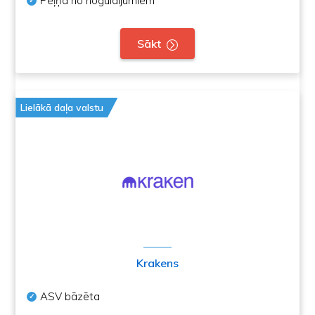
Peļņa no noguldījumiem
Sākt
Lielākā daļa valstu
Krakens
ASV bāzēta