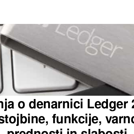
ja o denarnici Ledger 
stojbine, funkcije, varn
prednosti in slabosti