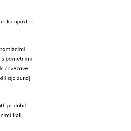
h in kompakten
 namiznimi
i s pametnimi
ek povezave
šiljajo zunaj
th pridobil
nimi koli