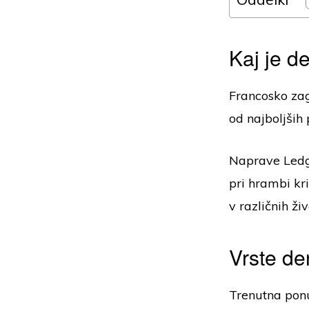
Kaj je d
Francosko zag
od najboljših
Naprave Ledge
pri hrambi kri
v različnih ži
Vrste de
Trenutna pon