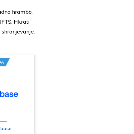
ladno hrambo,
NFTS. Hkrati
 shranjevanje,
DA
nbase