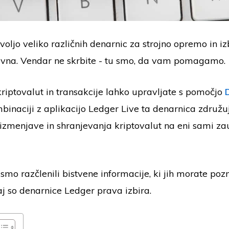
voljo veliko različnih denarnic za strojno opremo in iz
evna. Vendar ne skrbite - tu smo, da vam pomagamo.
kriptovalut in transakcije lahko upravljate s pomočjo
mbinaciji z aplikacijo Ledger Live ta denarnica združ
 izmenjave in shranjevanja kriptovalut na eni sami z
mo razčlenili bistvene informacije, ki jih morate pozna
aj so denarnice Ledger prava izbira.