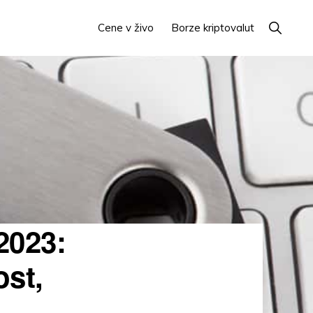
Prikaži
Cene v živo
Borze kriptovalut
iskanje
2023:
ost,