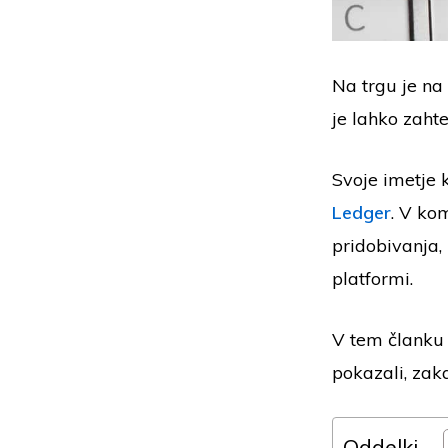
Na trgu je na 
je lahko zaht
Svoje imetje 
Ledger
. V ko
pridobivanja,
platformi.
V tem članku s
pokazali, zak
Oddelki