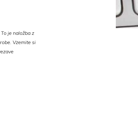
 To je naložba z
arobe. Vzemite si
ovezave