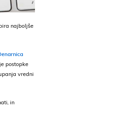
bira najboljše
Denarnica
uje postopke
aupanja vredni
ti, in