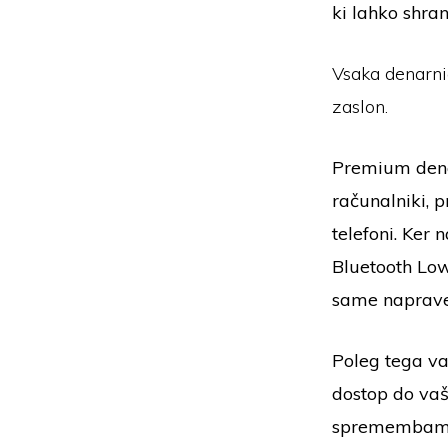
ki lahko shran
Vsaka denarni
zaslon.
Premium dena
računalniki, 
telefoni. Ker
Bluetooth Low 
same naprave
Poleg tega va
dostop do vaš
spremembami 