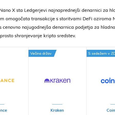
Nano X sta Ledgerjevi najnaprednejši denarnici za h
m omogočata transakcije s storitvami DeFi oziroma 
s cenovno najugodnejša denarnica podjetja za hladno
eprosto shranjevanje kripto sredstev.
Večina držav
S sedežem v Z
ance
Kraken
Coi