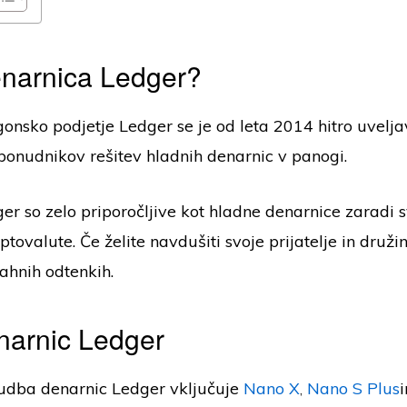
enarnica Ledger?
onsko podjetje Ledger se je od leta 2014 hitro uvelja
 ponudnikov rešitev hladnih denarnic v panogi.
r so zelo priporočljive kot hladne denarnice zaradi s
ptovalute. Če želite navdušiti svoje prijatelje in družin
vahnih odtenkih.
narnic Ledger
udba denarnic Ledger vključuje
Nano X
,
Nano S Plus