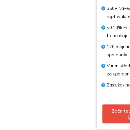
350+
Nave
kriptovalut
<0.10%
Pri
transakcije
120 milijon
uporabniki
Varen skla
za uporabn
Zaslužek na
Začnite