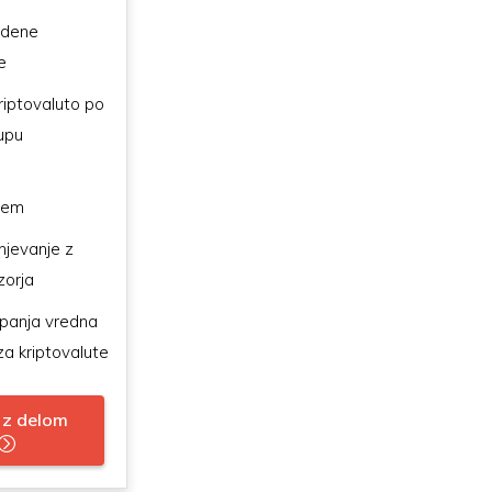
dene
e
riptovaluto po
upu
njem
njevanje z
zorja
upanja vredna
za kriptovalute
 z delom