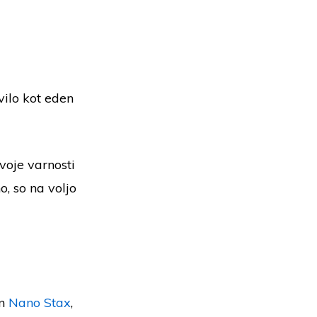
vilo kot eden
voje varnosti
o, so na voljo
in
Nano Stax
,