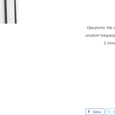
Opozorilo: Ne v
visokim tveganje
2 minu
Delite
D