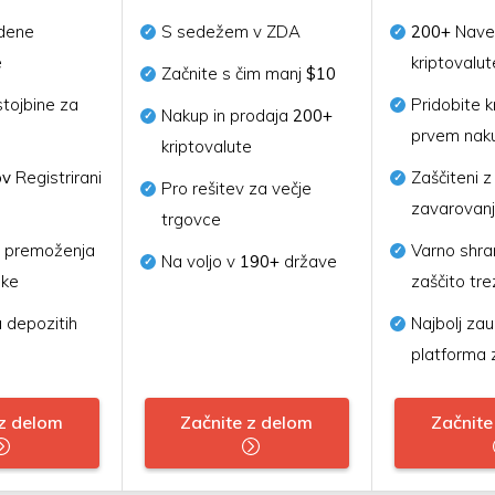
dene
S sedežem v ZDA
200+
Nave
e
kriptovalut
Začnite s čim manj
$10
stojbine za
Pridobite k
Nakup in prodaja
200+
prvem nak
kriptovalute
ov
Registrirani
Zaščiteni z
Pro rešitev za večje
zavarova
trgovce
d premoženja
Varno shra
Na voljo v
190+
države
ike
zaščito tre
 depozitih
Najbolj za
platforma 
 z delom
Začnite z delom
Začnite