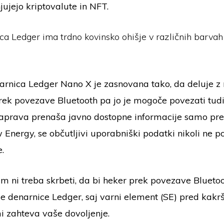
jujejo kriptovalute in NFT.
ca Ledger ima trdno kovinsko ohišje v različnih barva
rnica Ledger Nano X je zasnovana tako, da deluje z
prek povezave Bluetooth pa jo je mogoče povezati tud
 naprava prenaša javno dostopne informacije samo pr
Energy, se občutljivi uporabniški podatki nikoli ne po
.
m ni treba skrbeti, da bi heker prek povezave Bluetoo
e denarnice Ledger, saj varni element (SE) pred kakrš
zahteva vaše dovoljenje.