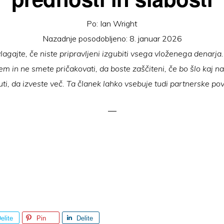
Po:
Ian Wright
Nazadnje posodobljeno:
8. januar 2026
lagajte, če niste pripravljeni izgubiti vsega vloženega denarja.
m in ne smete pričakovati, da boste zaščiteni, če bo šlo kaj n
ti, da izveste več. Ta članek lahko vsebuje tudi partnerske p
elite
Pin
Delite