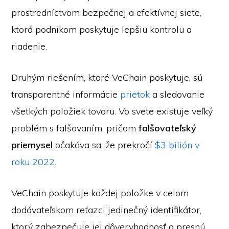
prostredníctvom bezpečnej a efektívnej siete,
ktorá podnikom poskytuje lepšiu kontrolu a
riadenie.
Druhým riešením, ktoré VeChain poskytuje, sú
transparentné informácie
prietok
a sledovanie
všetkých položiek tovaru. Vo svete existuje veľký
problém s falšovaním, pričom
falšovateľský
priemysel
očakáva sa, že prekročí
$3 bilión v
roku 2022
.
VeChain poskytuje každej položke v celom
dodávateľskom reťazci jedinečný identifikátor,
ktorý zabezpečuje jej dôveryhodnosť a presnú