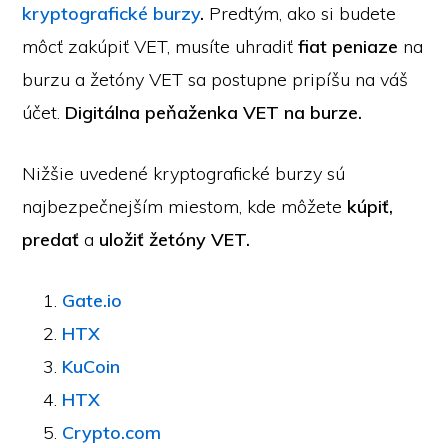
kryptografické burzy
.
Predtým, ako si budete
môcť zakúpiť VET, musíte uhradiť
fiat peniaze
na
burzu a žetóny VET sa postupne pripíšu na váš
účet.
Digitálna peňaženka VET na burze.
Nižšie uvedené kryptografické burzy sú
najbezpečnejším miestom, kde môžete
kúpiť,
predať
a
uložiť
žetóny VET.
Gate.io
HTX
KuCoin
HTX
Crypto.com