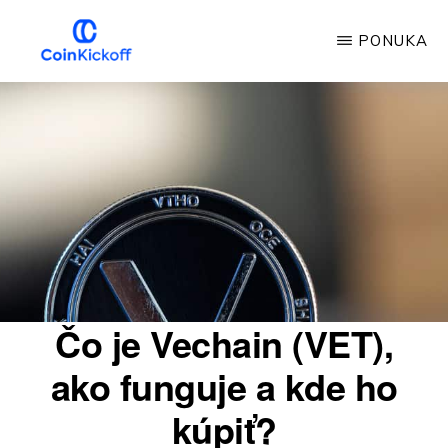
Prejsť
PONUKA
na
hlavný
VÝKOP
MINCE
obsah
Čo je Vechain (VET),
ako funguje a kde ho
kúpiť?