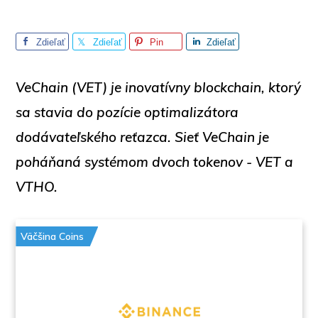
Zdieľať
Zdieľať
Pin
Zdieľať
VeChain (VET)
je inovatívny blockchain, ktorý
sa stavia do pozície optimalizátora
dodávateľského reťazca. Sieť VeChain je
poháňaná systémom dvoch tokenov - VET a
VTHO.
Väčšina Coins