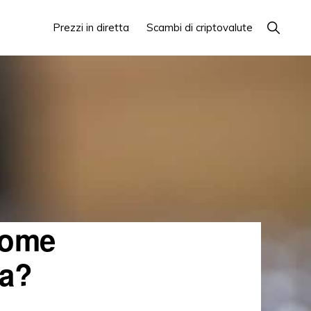
Mostra
Prezzi in diretta
Scambi di criptovalute
la
ricerca
come
ra?