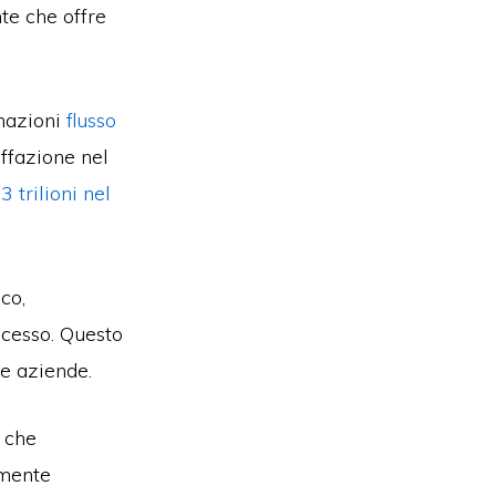
nte che offre
rmazioni
flusso
affazione nel
3 trilioni nel
co,
ocesso. Questo
e aziende.
e che
lmente