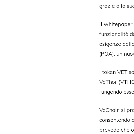
grazie alla su
Il whitepaper
funzionalità d
esigenze dell
(POA), un nuo
I token VET so
VeThor (VTHO) 
fungendo essen
VeChain si pr
consentendo di
prevede che og