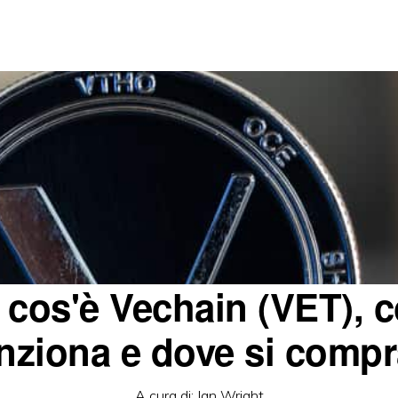
 cos'è Vechain (VET), 
nziona e dove si comp
A cura di:
Ian Wright