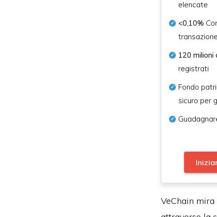
elencate
<0,10%
Com
transazion
120 milioni 
registrati
Fondo patr
sicuro per g
Guadagnare
Inizia
VeChain mira 
attraverso la 