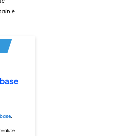
me
hain è
nbase
.
ovalute