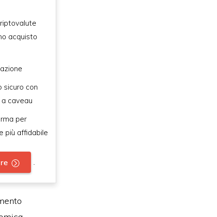
riptovalute
imo acquisto
urazione
 sicuro con
 a caveau
orma per
e più affidabile
.
are
amento
nomica.