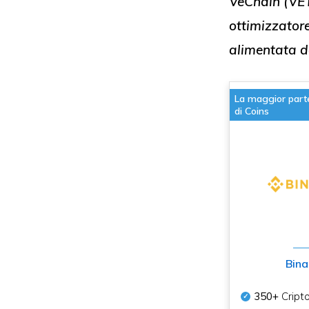
VeChain (VE
ottimizzator
alimentata d
La maggior part
di Coins
Bina
350+
Cript