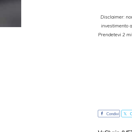
Disclaimer: non
investimento ad
Prendetevi 2 min
Condivi
C
di
d