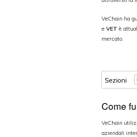
VeChain ha gua
e
VET
è attua
mercato.
Sezioni
Come fu
VeChain utiliz
aziendali inte