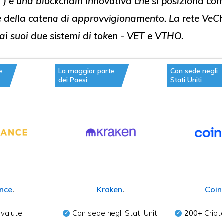
T)
è una blockchain innovativa che si posiziona co
e della catena di approvvigionamento. La rete VeC
ai suoi due sistemi di token - VET e VTHO.
e
La maggior parte
Con sede negli
dei Paesi
Stati Uniti
nce
.
Kraken
.
Coi
ovalute
Con sede negli Stati Uniti
200+
Cript