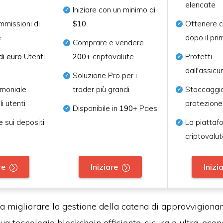
elencate
Iniziare con un minimo di
missioni di
$10
Ottenere c
e
dopo il pr
Comprare e vendere
di euro
Utenti
200+
criptovalute
Protetti
dall'assic
Soluzione Pro per i
imoniale
trader più grandi
Stoccaggio
li utenti
protezione
Disponibile in
190+
Paesi
 sui depositi
La piattaf
criptovalut
.
.
re
Iniziare
Inizi
a migliorare la gestione della catena di approvvigion
sua tecnologia blockchain efficiente, sicura e ultra-eco