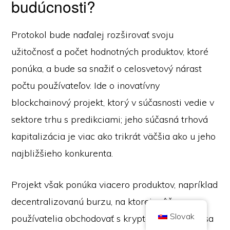
budúcnosti?
Protokol bude naďalej rozširovať svoju
užitočnosť a počet hodnotných produktov, ktoré
ponúka, a bude sa snažiť o celosvetový nárast
Autorské práva © 2026 Brilliant British Ltd obchodovanie ako Coin
počtu používateľov. Ide o inovatívny
Kickoff
Číslo spoločnosti 10490224
blockchainový projekt, ktorý v súčasnosti vedie v
Adresa: 2. poschodie 167-169 Great Portland Street, Londýn, Spojené
kráľovstvo, W1W 5PF
sektore trhu s predikciami; jeho súčasná trhová
Obsah má informačný charakter a nie je investičným poradenstvom. Minulá
výkonnosť nie je indikátorom budúcich výsledkov. Investovanie do
kapitalizácia je viac ako trikrát väčšia ako u jeho
kryptomien je spojené s rizikom.
Kryptomeny nie sú regulované britským Úradom pre finančné správanie a
najbližšieho konkurenta.
nepodliehajú ochrane v rámci britského systému odškodnenia finančných
služieb ani pôsobnosti britského finančného ombudsmana. Investovanie do
kryptomeny je spojené s rizikom a kryptomena môže získať na hodnote,
prípadne stratiť časť hodnoty alebo celú hodnotu. Na zisky z predaja
kryptomien sa môže vzťahovať daň z kapitálových výnosov.
Projekt však ponúka viacero produktov, napríklad
DOMOV
O STRÁNKE
ZÁSADY OCHRANY OSOBNÝCH ÚDAJOV
KONTAKTUJTE NÁS
decentralizovanú burzu, na ktorej môžu
Slovak
používatelia obchodovať s kryptoaktívami. Ak sa