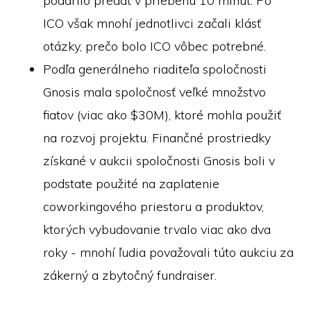
podarilo predať v priebehu 10 minút. Po
ICO však mnohí jednotlivci začali klásť
otázky, prečo bolo ICO vôbec potrebné.
Podľa generálneho riaditeľa spoločnosti
Gnosis mala spoločnosť veľké množstvo
fiatov (viac ako $30M), ktoré mohla použiť
na rozvoj projektu. Finančné prostriedky
získané v aukcii spoločnosti Gnosis boli v
podstate použité na zaplatenie
coworkingového priestoru a produktov,
ktorých vybudovanie trvalo viac ako dva
roky - mnohí ľudia považovali túto aukciu za
zákerný a zbytočný fundraiser.