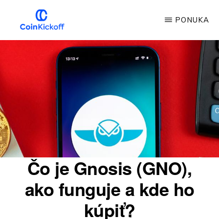
Prejsť
PONUKA
na
hlavný
VÝKOP
MINCE
obsah
Čo je Gnosis (GNO),
ako funguje a kde ho
kúpiť?