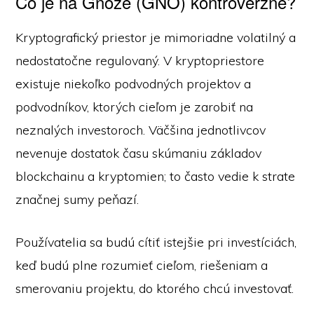
Čo je na Gnóze (GNO) kontroverzné?
Kryptografický priestor je mimoriadne volatilný a
nedostatočne regulovaný. V kryptopriestore
existuje niekoľko podvodných projektov a
podvodníkov, ktorých cieľom je zarobiť na
neznalých investoroch. Väčšina jednotlivcov
nevenuje dostatok času skúmaniu základov
blockchainu a kryptomien; to často vedie k strate
značnej sumy peňazí.
Používatelia sa budú cítiť istejšie pri investíciách,
keď budú plne rozumieť cieľom, riešeniam a
smerovaniu projektu, do ktorého chcú investovať.