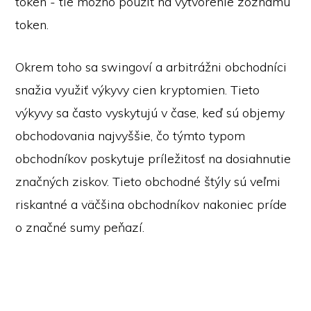
token - tie možno použiť na vytvorenie zoznamu
token.
Okrem toho sa swingoví a arbitrážni obchodníci
snažia využiť výkyvy cien kryptomien. Tieto
výkyvy sa často vyskytujú v čase, keď sú objemy
obchodovania najvyššie, čo týmto typom
obchodníkov poskytuje príležitosť na dosiahnutie
značných ziskov. Tieto obchodné štýly sú veľmi
riskantné a väčšina obchodníkov nakoniec príde
o značné sumy peňazí.