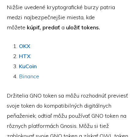
Nižšie uvedené kryptografické burzy patria
medzi najbezpečnejšie miesta, kde
môžete
kúpiť, predať
a
uložiť tokens.
OKX
HTX
KuCoin
Binance
Držitelia GNO token sa môžu rozhodnúť previesť
svoje token do kompatibilných digitálnych
peňaženiek; odtiaľ môžu používať GNO token na
rôznych platformách Gnosis. Môžu si tiež
zablokovať svoje GNO token a získať OWL token.