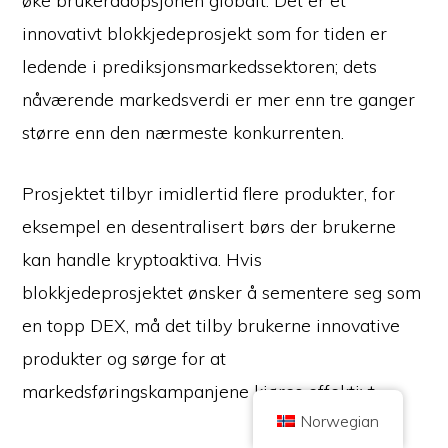
øke brukeradopsjonen globalt. Det er et
innovativt blokkjedeprosjekt som for tiden er
ledende i prediksjonsmarkedssektoren; dets
nåværende markedsverdi er mer enn tre ganger
større enn den nærmeste konkurrenten.
Copyright © 2026 Brilliant British Ltd, som handler under navnet Coin
Kickoff
Bedriftsnummer 10490224
Prosjektet tilbyr imidlertid flere produkter, for
Adresse: 2nd Floor 167-169 Great Portland Street, London,
Storbritannia, W1W 5PF.
eksempel en desentralisert børs der brukerne
Innholdet er for informasjonsformål og er ikke investeringsrådgivning.
Tidligere resultater er ikke en indikasjon på fremtidige resultater. Investering
kan handle kryptoaktiva. Hvis
i kryptovaluta er forbundet med risiko.
Kryptovaluta er ikke regulert av UK Financial Conduct Authority og er ikke
blokkjedeprosjektet ønsker å sementere seg som
underlagt beskyttelse under UK Financial Services Compensation Scheme
eller innenfor jurisdiksjonen til UK Financial Ombudsman Service.
en topp DEX, må det tilby brukerne innovative
Investering i kryptovaluta er forbundet med risiko, og kryptovaluta kan øke i
verdi, eller miste deler av eller hele verdien. Kapitalgevinstskatt kan gjelde
for fortjeneste fra salg av kryptovaluta.
produkter og sørge for at
markedsføringskampanjene kjøres effektivt.
HJEM
OM
RETNINGSLINJER FOR PERSONVERN
KONTAKT OSS
Norwegian