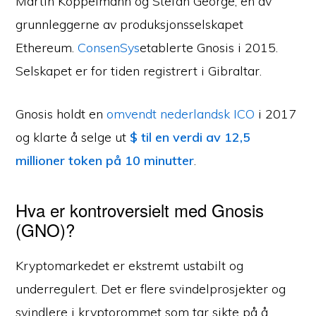
Martin Koppelmann og Stefan George, en av
grunnleggerne av produksjonsselskapet
Ethereum.
ConsenSys
etablerte Gnosis i 2015.
Selskapet er for tiden registrert i Gibraltar.
Gnosis holdt en
omvendt nederlandsk ICO
i 2017
og klarte å selge ut
$ til en verdi av 12,5
millioner token på 10 minutter
.
Hva er kontroversielt med Gnosis
(GNO)?
Kryptomarkedet er ekstremt ustabilt og
underregulert. Det er flere svindelprosjekter og
svindlere i kryptorommet som tar sikte på å