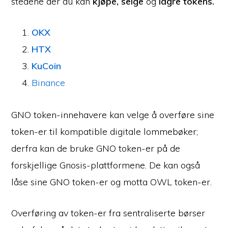
stedene der du kan
kjøpe, selge
og
lagre tokens.
OKX
HTX
KuCoin
Binance
GNO token-innehavere kan velge å overføre sine
token-er til kompatible digitale lommebøker;
derfra kan de bruke GNO token-er på de
forskjellige Gnosis-plattformene. De kan også
låse sine GNO token-er og motta OWL token-er.
Overføring av token-er fra sentraliserte børser