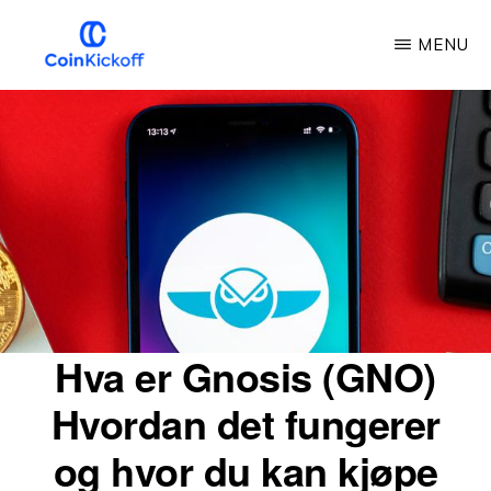
Gå
MENU
til
hovedinnhold
COIN
KICKOFF
Hva er Gnosis (GNO)
Hvordan det fungerer
og hvor du kan kjøpe