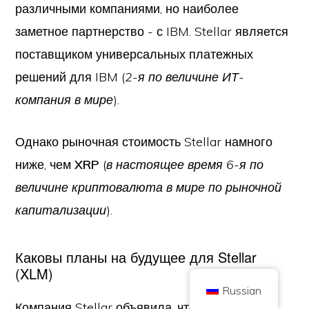
различными компаниями, но наиболее
заметное партнерство - с IBM. Stellar является
поставщиком универсальных платежных
решений для IBM (
2-я по величине ИТ-
Copyright © 2026 Brilliant British Ltd, торгующая как Coin Kickoff
компания в мире
).
Номер компании 10490224
Адрес: 2-й этаж 167-169 Грейт Портленд Стрит, Лондон,
Великобритания, W1W 5PF
Содержание представлено в информационных целях и не является
Однако рыночная стоимость Stellar намного
инвестиционным советом. Прошлые результаты не являются
показателем будущих результатов. Инвестирование в криптовалюту
ниже, чем
XRP
(
в настоящее время 6-я по
сопряжено с риском.
Криптовалюта не регулируется Управлением финансового поведения
величине криптовалюта в мире по рыночной
Великобритании и не подлежит защите в рамках Схемы компенсации
финансовых услуг Великобритании или в рамках юрисдикции Службы
капитализации
).
финансового омбудсмена Великобритании. Инвестирование в
криптовалюту сопряжено с риском, и криптовалюта может как
вырасти в цене, так и потерять часть или всю стоимость. Прибыль
от продажи криптовалюты может облагаться налогом на прирост
капитала.
Каковы планы на будущее для Stellar
ГЛАВНАЯ
О САЙТЕ
ПОЛИТИКА КОНФИДЕНЦИАЛЬНОСТИ
СВЯЗАТЬСЯ С НАМИ
(XLM)
Russian
Компания Stellar объявила, что она