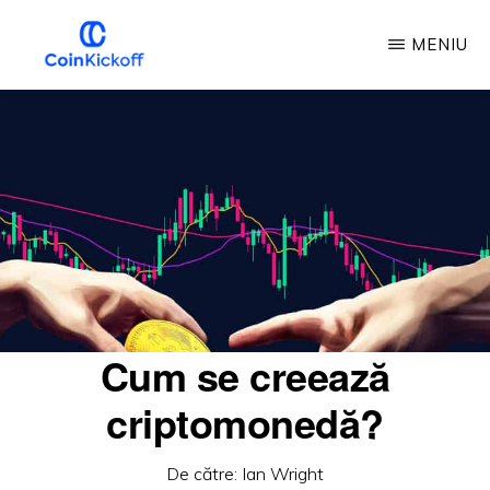
Treci
MENIU
la
conținutul
LOVITURA
DE
principal
ÎNCEPERE
A
MONEDEI
Cum se creează
criptomonedă?
De către:
Ian Wright