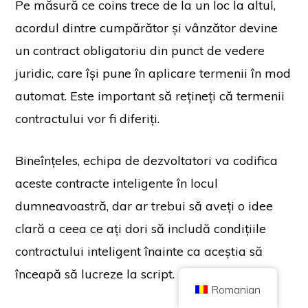
Pe măsură ce coins trece de la un loc la altul,
acordul dintre cumpărător și vânzător devine
un contract obligatoriu din punct de vedere
juridic, care își pune în aplicare termenii în mod
Copyright © 2026 Brilliant British Ltd comercializat sub numele de Coin
automat. Este important să rețineți că termenii
Kickoff
Număr de firmă 10490224
contractului vor fi diferiți.
Adresă: 2nd Floor 167-169 Great Portland Street, Londra, Regatul Unit,
W1W 5PF
Conținutul are un scop informativ și nu reprezintă consultanță de investiții.
Performanțele trecute nu sunt un indicator al rezultatelor viitoare. Investiția
Bineînțeles, echipa de dezvoltatori va codifica
în criptomonede vine cu riscuri.
aceste contracte inteligente în locul
Criptomoneda nu este reglementată de Autoritatea de Conduită Financiară
din Regatul Unit și nu face obiectul protecției în cadrul Planului de
compensare a serviciilor financiare din Regatul Unit sau în sfera de
dumneavoastră, dar ar trebui să aveți o idee
competență a Serviciului Ombudsmanului financiar din Regatul Unit.
Investiția în criptomonede vine cu riscuri, iar criptomonedele pot crește în
valoare sau pot pierde o parte sau întreaga valoare. Impozitul pe câștigurile
clară a ceea ce ați dori să includă condițiile
de capital poate fi aplicabil profiturilor obținute din vânzările de
criptomonede.
contractului inteligent înainte ca aceștia să
ACASĂ
DESPRE
POLITICA DE CONFIDENȚIALITATE
CONTACTAȚI-NE
înceapă să lucreze la script.
Romanian