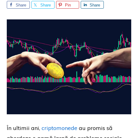
Share
Share
Pin
Share
În ultimii ani,
criptomonede
au promis să