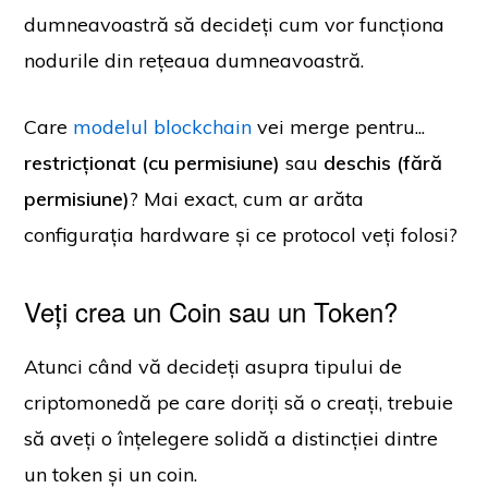
dumneavoastră să decideți cum vor funcționa
nodurile din rețeaua dumneavoastră.
Care
modelul blockchain
vei merge pentru...
restricționat (cu permisiune)
sau
deschis (fără
permisiune)
? Mai exact, cum ar arăta
configurația hardware și ce protocol veți folosi?
Veți crea un Coin sau un Token?
Atunci când vă decideți asupra tipului de
criptomonedă pe care doriți să o creați, trebuie
să aveți o înțelegere solidă a distincției dintre
un token și un coin.