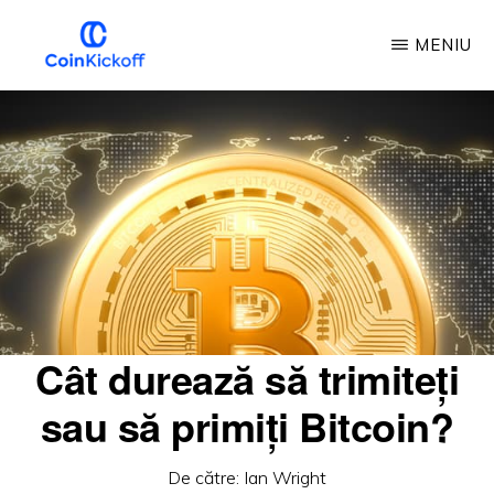
Treci
MENIU
la
conținutul
LOVITURA
DE
principal
ÎNCEPERE
A
MONEDEI
Cât durează să trimiteți
sau să primiți Bitcoin?
De către:
Ian Wright