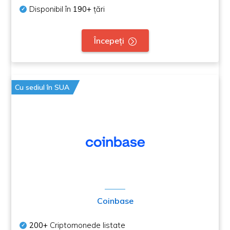
Disponibil în
190+
țări
Începeți
Cu sediul în SUA
Coinbase
200+
Criptomonede listate