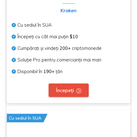
Kraken
Cu sediul în SUA
Începeți cu cât mai puțin
$10
Cumpărați și vindeți
200+
criptomonede
Soluție Pro pentru comercianții mai mari
Disponibil în
190+
țări
Începeți
Cu sediul în SUA