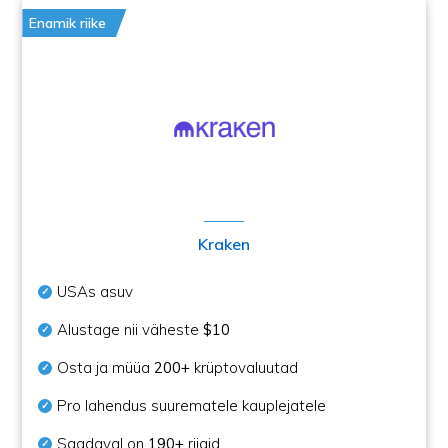
Enamik riike
Kraken
USAs asuv
Alustage nii väheste
$10
Osta ja müüa
200+
krüptovaluutad
Pro lahendus suurematele kauplejatele
Saadaval on
190+
riigid