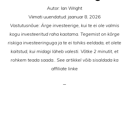
Autor:
Ian Wright
Viimati uuendatud:
jaanuar 8, 2026
Vastutusnõue: Ärge investeerige, kui te ei ole valmis
kogu investeeritud raha kaotama. Tegemist on kõrge
riskiga investeeringuga ja te ei tohiks eeldada, et olete
kaitstud, kui midagi läheb valesti. Võtke 2 minutit, et
rohkem teada saada.. See artikkel võib sisaldada ka
affiliate linke