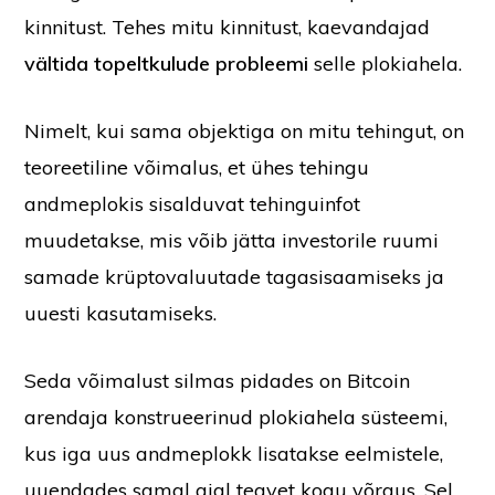
kinnitust. Tehes mitu kinnitust, kaevandajad
vältida topeltkulude probleemi
selle plokiahela.
Nimelt, kui sama objektiga on mitu tehingut, on
teoreetiline võimalus, et ühes tehingu
andmeplokis sisalduvat tehinguinfot
muudetakse, mis võib jätta investorile ruumi
samade krüptovaluutade tagasisaamiseks ja
uuesti kasutamiseks.
Seda võimalust silmas pidades on Bitcoin
arendaja konstrueerinud plokiahela süsteemi,
kus iga uus andmeplokk lisatakse eelmistele,
uuendades samal ajal teavet kogu võrgus. Sel