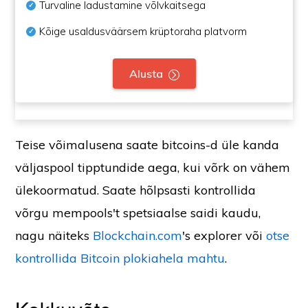
Turvaline ladustamine võlvkaitsega
Kõige usaldusväärsem krüptoraha platvorm
Alusta
Teise võimalusena saate bitcoins-d üle kanda
väljaspool tipptundide aega, kui võrk on vähem
ülekoormatud. Saate hõlpsasti kontrollida
võrgu mempools't spetsiaalse saidi kaudu,
nagu näiteks
Blockchain.com
's explorer või
otse
kontrollida Bitcoin plokiahela mahtu
.