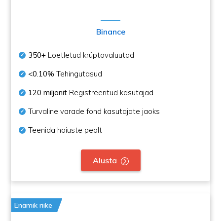
Binance
350+
Loetletud krüptovaluutad
<0.10%
Tehingutasud
120 miljonit
Registreeritud kasutajad
Turvaline varade fond kasutajate jaoks
Teenida hoiuste pealt
Alusta
Enamik riike