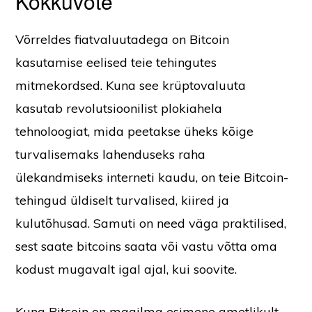
Kokkuvõte
Võrreldes fiatvaluutadega on Bitcoin
kasutamise eelised teie tehingutes
mitmekordsed. Kuna see krüptovaluuta
kasutab revolutsioonilist plokiahela
tehnoloogiat, mida peetakse üheks kõige
turvalisemaks lahenduseks raha
ülekandmiseks interneti kaudu, on teie Bitcoin-
tehingud üldiselt turvalised, kiired ja
kulutõhusad. Samuti on need väga praktilised,
sest saate bitcoins saata või vastu võtta oma
kodust mugavalt igal ajal, kui soovite.
Kuna Bitcoin on maailma esimene ametlikult