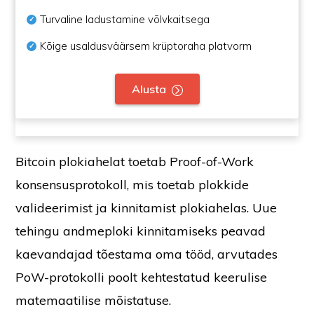
Turvaline ladustamine võlvkaitsega
Kõige usaldusväärsem krüptoraha platvorm
Alusta
Bitcoin plokiahelat toetab Proof-of-Work
konsensusprotokoll, mis toetab plokkide
valideerimist ja kinnitamist plokiahelas. Uue
tehingu andmeploki kinnitamiseks peavad
kaevandajad tõestama oma tööd, arvutades
PoW-protokolli poolt kehtestatud keerulise
matemaatilise mõistatuse.