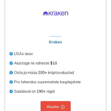
Kraken
USAs asuv
Alustage nii väheste
$10
Osta ja müüa
200+
krüptovaluutad
Pro lahendus suurematele kauplejatele
Saadaval on
190+
riigid
Alusta