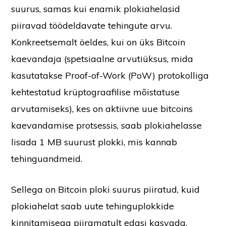
suurus, samas kui enamik plokiahelasid
piiravad töödeldavate tehingute arvu.
Konkreetsemalt öeldes, kui on üks Bitcoin
kaevandaja (spetsiaalne arvutiüksus, mida
kasutatakse Proof-of-Work (PoW) protokolliga
kehtestatud krüptograafilise mõistatuse
arvutamiseks), kes on aktiivne uue bitcoins
kaevandamise protsessis, saab plokiahelasse
lisada 1 MB suurust plokki, mis kannab
tehinguandmeid.
Sellega on Bitcoin ploki suurus piiratud, kuid
plokiahelat saab uute tehinguplokkide
kinnitamisega piiramatult edasi kasvada.