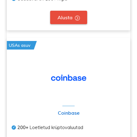
Alusta
USAs asuv
Coinbase
200+
Loetletud krüptovaluutad