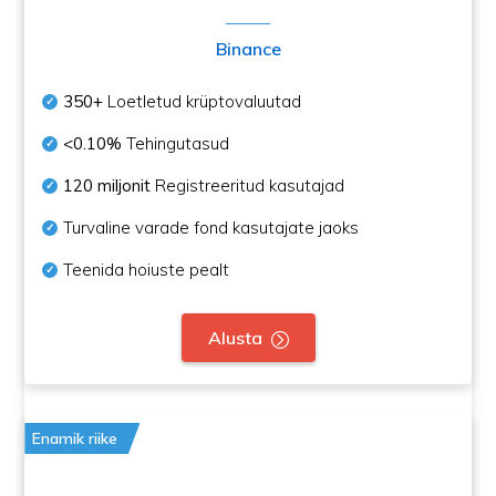
Binance
350+
Loetletud krüptovaluutad
<0.10%
Tehingutasud
120 miljonit
Registreeritud kasutajad
Turvaline varade fond kasutajate jaoks
Teenida hoiuste pealt
Alusta
Enamik riike