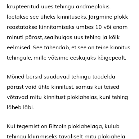
krüpteeritud uues tehingu andmeplokis,
loetakse see üheks kinnituseks. Järgmine plokk
reastatakse kinnitamiseks umbes 10 või enam
minuti pärast, sealhulgas uus tehing ja kõik
eelmised. See tähendab, et see on teine kinnitus
tehingule, mille võtsime eeskujuks kõigepealt.
Mõned börsid suudavad tehingu töödelda
pärast vaid ühte kinnitust, samas kui teised
võtavad mitu kinnitust plokiahelas, kuni tehing
läheb läbi.
Kui tegemist on Bitcoin plokiahelaga, kulub
tehingu kliirimiseks tavaliselt mitu plokiahela