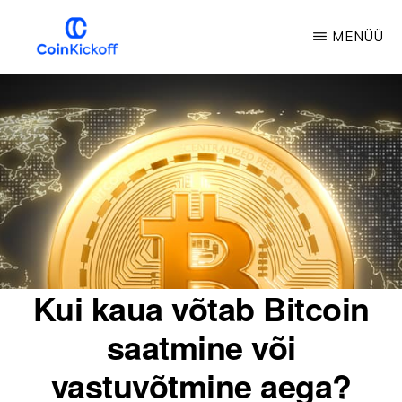
Skip
MENÜÜ
to
main
COIN
AVALÖÖK
content
Kui kaua võtab Bitcoin
saatmine või
vastuvõtmine aega?