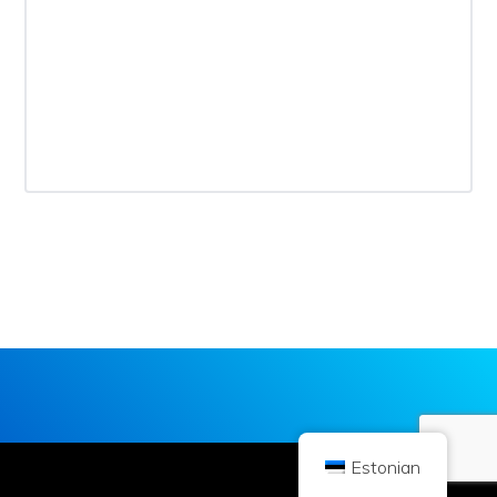
Copyright © 2026 Brilliant British Ltd, mis tegutseb nime all Coin Kickoff
Ettevõtte number 10490224
Aadress: Great Portland Street 167-169, London, Ühendkuningriik, W1W
5PF.
Sisu on mõeldud teavitamise eesmärgil ja ei ole investeerimisnõustamine.
Varasemad tulemused ei viita tulevastele tulemustele. Krüptoraha
investeerimine on seotud riskiga.
Krüptoraha ei ole reguleeritud Ühendkuningriigi finantsjärelevalveasutuse
poolt ja see ei kuulu Ühendkuningriigi finantsteenuste hüvitussüsteemi või
Ühendkuningriigi finantsombudsmani teenuse pädevusse. Krüptovaluutasse
investeerimine on seotud riskiga ja krüptovaluuta võib oma väärtust
suurendada või kaotada osaliselt või täielikult. Krüptoraha müügist saadud
kasumile võib kohaldada kapitalitulu maksu.
KODU
KOHTA
PRIVAATSUSPOLIITIKA
VÕTKE MEIEGA ÜHENDUST
Estonian