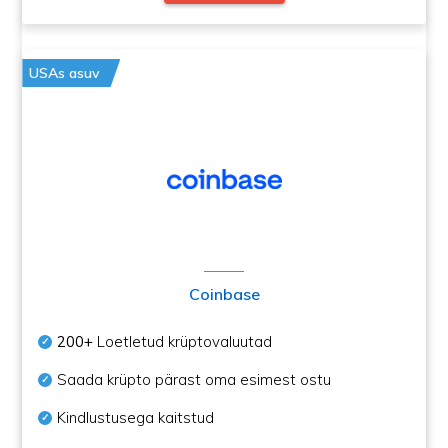
USAs asuv
Coinbase
200+
Loetletud krüptovaluutad
Saada krüpto pärast oma esimest ostu
Kindlustusega kaitstud