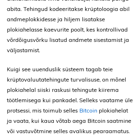
abita. Tehingud kodeeritakse krüptoloogia abil
andmeplokkidesse ja hiljem lisatakse
plokiahelasse kaevurite poolt, kes kontrollivad
võrdõigusvõrku lisatud andmete sisestamist ja
väljastamist.
Kuigi see uuenduslik süsteem tagab teie
krüptovaluutatehingute turvalisuse, on mõnel
plokiahelal siiski raskusi tehingute kiirema
töötlemisega kui pankadel. Selleks vaatame üle
protsessi, mis toimub selles
Bitcoin
plokiahelat
ja vaata, kui kaua võtab aega Bitcoin saatmine
või vastuvõtmine selles avalikus pearaamatus.