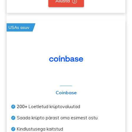
Alusta
USAs asuv
Coinbase
200+
Loetletud krüptovaluutad
Saada krüpto pärast oma esimest ostu
Kindlustusega kaitstud