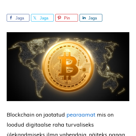
Jaga
Jaga
Pin
Jaga
Blockchain on jaotatud
pearaamat
mis on
loodud digitaalse raha turvaliseks
ülekandmiseks ilma vahendaja, näiteks panga