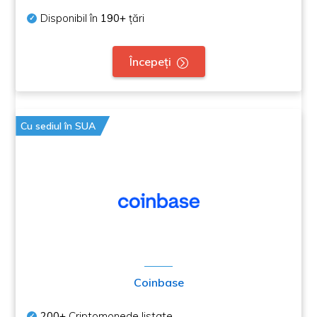
Disponibil în
190+
țări
Începeți
Cu sediul în SUA
Coinbase
200+
Criptomonede listate