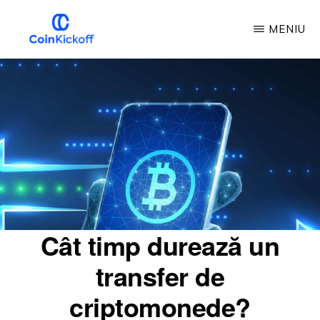
Treci
MENIU
la
conținutul
LOVITURA
DE
principal
ÎNCEPERE
A
MONEDEI
Cât timp durează un
transfer de
criptomonede?