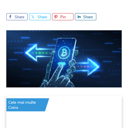
Share
Share
Pin
Share
Cele mai multe
Coins