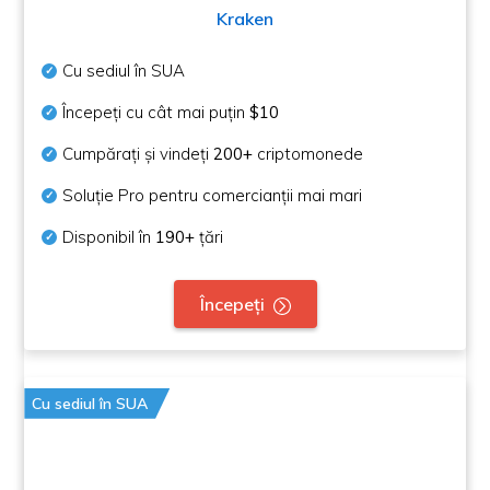
Kraken
Cu sediul în SUA
Începeți cu cât mai puțin
$10
Cumpărați și vindeți
200+
criptomonede
Soluție Pro pentru comercianții mai mari
Disponibil în
190+
țări
Începeți
Cu sediul în SUA