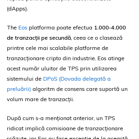
(dApps).
The
Eos
platforma poate efectua
1.000-4.000
de tranzacții pe secundă
, ceea ce o clasează
printre cele mai scalabile platforme de
tranzacționare cripto din industrie. Eos atinge
acest număr uluitor de TPS prin utilizarea
sistemului de
DPoS (Dovada delegată a
preluării)
algoritm de consens care suportă un
volum mare de tranzacții.
După cum s-a menționat anterior, un TPS
ridicat implică comisioane de tranzacționare
scăzute, iar Eos nu face excepție de la această