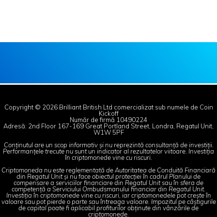
Copyright © 2026 Brilliant British Ltd comercializat sub numele de Coin
Kickoff
Număr de firmă 10490224
Adresă: 2nd Floor 167-169 Great Portland Street, Londra, Regatul Unit,
W1W 5PF
Conținutul are un scop informativ și nu reprezintă consultanță de investiții.
Performanțele trecute nu sunt un indicator al rezultatelor viitoare. Investiția
în criptomonede vine cu riscuri.
Criptomoneda nu este reglementată de Autoritatea de Conduită Financiară
din Regatul Unit și nu face obiectul protecției în cadrul Planului de
compensare a serviciilor financiare din Regatul Unit sau în sfera de
competență a Serviciului Ombudsmanului financiar din Regatul Unit.
Investiția în criptomonede vine cu riscuri, iar criptomonedele pot crește în
valoare sau pot pierde o parte sau întreaga valoare. Impozitul pe câștigurile
de capital poate fi aplicabil profiturilor obținute din vânzările de
criptomonede.