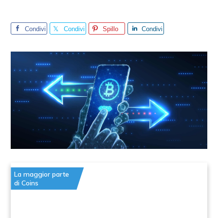
Condivi
Condivi
Spillo
Condivi
di
di
di
La maggior parte
di Coins