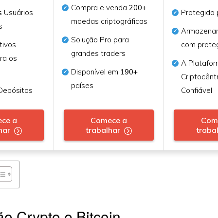
Compra e venda
200+
s
Usuários
Protegido
moedas criptográficas
s
Armazena
Solução Pro para
tivos
com proteç
grandes traders
ra os
A Platafo
Disponível em
190+
Criptocênt
países
Depósitos
Confiável
ce a
Comece a
Com
har
trabalhar
traba
o Crypto e Bitcoin