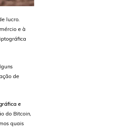
e lucro.
omércio e à
iptográfica
lguns
ração de
ráfica e
 do Bitcoin,
emos quais