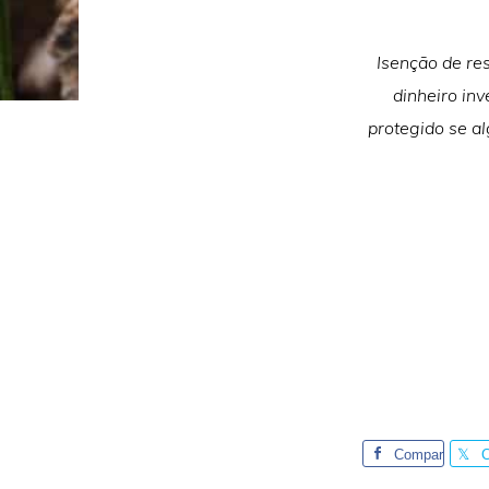
Isenção de re
dinheiro inv
protegido se a
Compar
tilhe
t