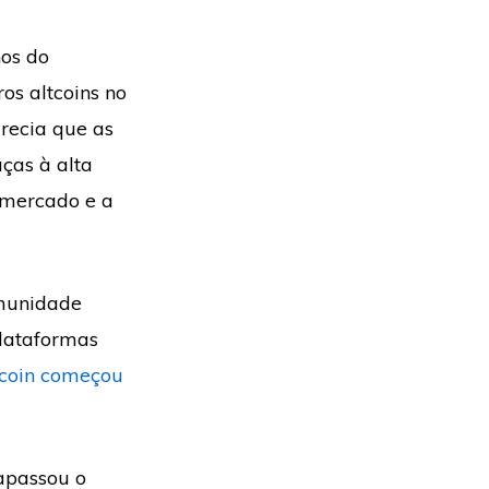
nos do
os altcoins no
recia que as
aças à alta
 mercado e a
omunidade
lataformas
tcoin começou
rapassou o