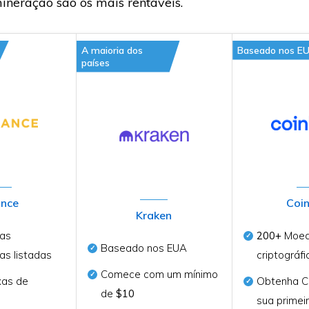
neração são os mais rentáveis.
A maioria dos
Baseado nos E
países
ance
Coi
Kraken
as
200+
Moe
Baseado nos EUA
cas listadas
criptográfi
Comece com um mínimo
as de
Obtenha C
de
$10
sua primei