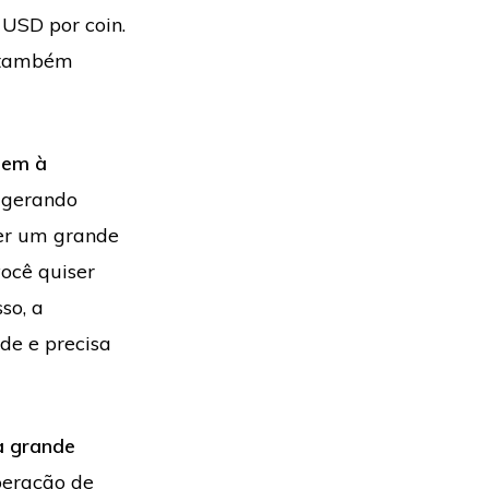
 USD por coin.
a também
sem à
gerando
uer um grande
você quiser
so, a
de e precisa
a grande
peração de