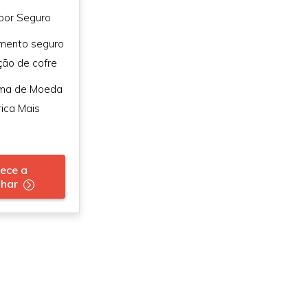
 por Seguro
mento seguro
ão de cofre
rma de Moeda
rica Mais
ece a
lhar