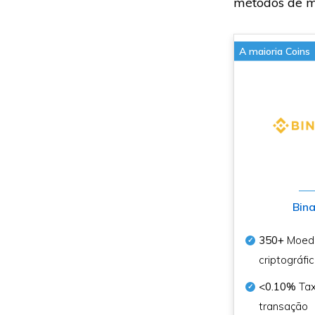
métodos de mi
A maioria Coins
Bin
350+
Moed
criptográfi
<0.10%
Tax
transação