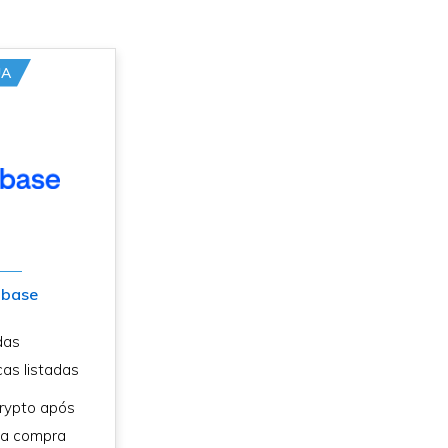
UA
nbase
das
cas listadas
rypto após
ra compra