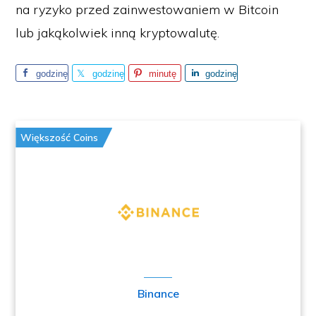
na ryzyko przed zainwestowaniem w Bitcoin
lub jakąkolwiek inną kryptowalutę.
godzinę
godzinę
minutę
godzinę
temu
temu
temu
temu
Większość Coins
Binance