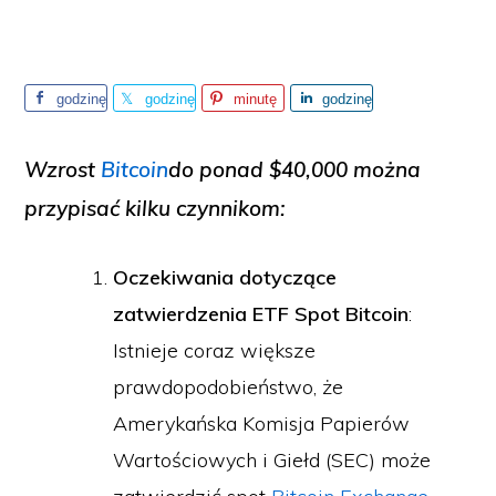
godzinę
godzinę
minutę
godzinę
temu
temu
temu
temu
Wzrost
Bitcoin
do ponad $40,000 można
przypisać kilku czynnikom:
Oczekiwania dotyczące
zatwierdzenia ETF Spot Bitcoin
:
Istnieje coraz większe
prawdopodobieństwo, że
Amerykańska Komisja Papierów
Wartościowych i Giełd (SEC) może