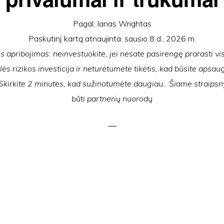
Pagal:
Ianas Wrightas
Paskutinį kartą atnaujinta:
sausio 8 d., 2026 m.
apribojimas: neinvestuokite, jei nesate pasirengę prarasti vi
lės rizikos investicija ir neturėtumėte tikėtis, kad būsite apsaug
 Skirkite 2 minutes, kad sužinotumėte daugiau.. Šiame straipsny
būti partnerių nuorodų