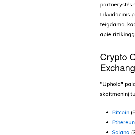
partnerystės 
Likvidacinis 
teigdama, kad
apie riziking
Crypto C
Exchan
"Uphold" pala
skaitmeninį tu
Bitcoin
(
Ethereu
Solana
(