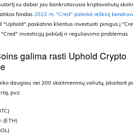
sutartį su dabar jau bankrutavusia kriptovaliutų skoli
patikos fondas
2022 m. "Cred" pateikė ieškinį bendrov
 "Uphold" paskatino klientus investuoti pinigus į "Cred
ą "Cred" investicijų pobūdį ir reguliavimo problemas.
oins galima rasti Uphold Crypto
ge
iko daugiau nei 200 skaitmeninių valiutų, įskaitant p
rtą, pvz:
BTC)
m
(ETH)
SOL)