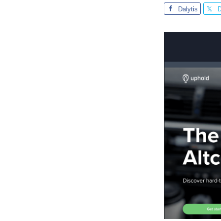
Dalytis
D