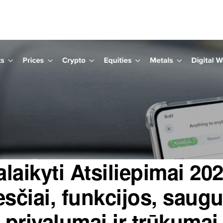
alaikyti Atsiliepimai 202
sčiai, funkcijos, saug
privalumai ir trūkumai