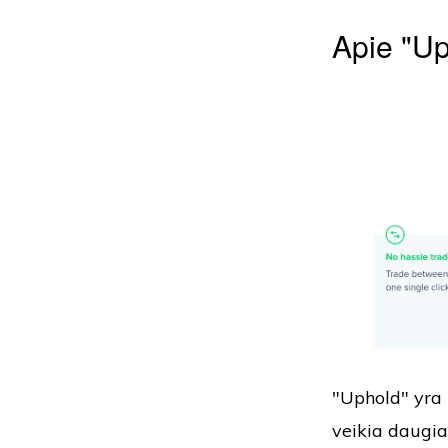
Apie "U
"Uphold" yra 
veikia daugia