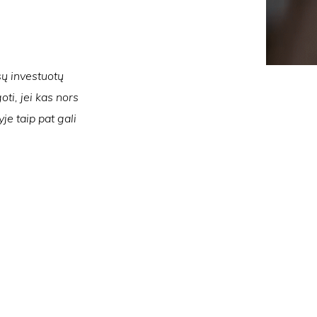
sų investuotų
oti, jei kas nors
je taip pat gali