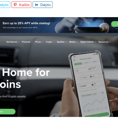
alytis
Kaištis
Dalytis