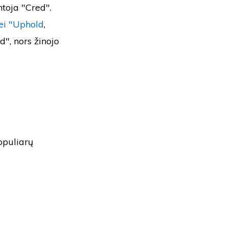
ntoja "Cred".
ei "Uphold
,
", nors žinojo
opuliarų