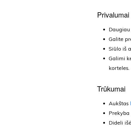
Privalumai
Daugiau n
Galite pr
Siūlo iš
Galimi k
korteles.
Trūkumai
Aukštas
Prekyba 
Dideli i