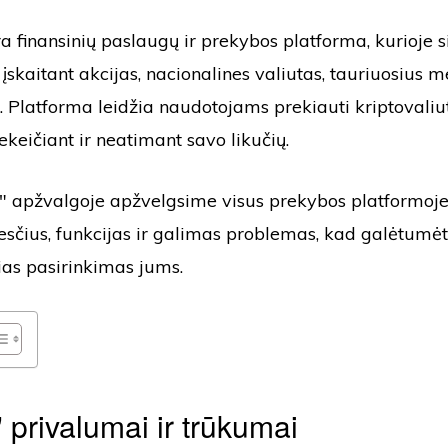
a finansinių paslaugų ir prekybos platforma, kurioje 
, įskaitant akcijas, nacionalines valiutas, tauriuosius m
s. Platforma leidžia naudotojams prekiauti kriptovaliu
nekeičiant ir neatimant savo likučių.
" apžvalgoje apžvelgsime visus prekybos platformoje
esčius, funkcijas ir galimas problemas, kad galėtumėt
sias pasirinkimas jums.
 privalumai ir trūkumai