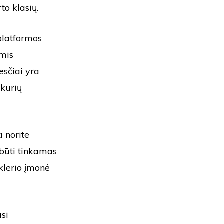
to klasių.
 platformos
omis
sčiai yra
 kurių
a norite
 būti tinkamas
klerio įmonė
usi