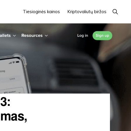
Rodyti
Tiesioginės kainos
Kriptovaliutų biržos
paiešką
3:
umas,