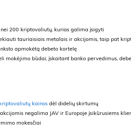
ei 200 kriptovaliutų, kurias galima įsigyti
ekiauti tauriaisiais metalais ir akcijomis, taip pat kri
 anksto apmokėtą debeto kortelę
eli mokėjimo būdai, įskaitant banko pervedimus, debet
kriptovaliutų kainos
dėl didelių skirtumų
akcijomis negalima JAV ir Europoje įsikūrusiems klie
šėmimo mokesčiai