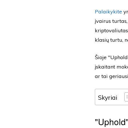
Palaikykite
yr
įvairus turtas
kriptovaliuta
klasių turtu, 
Šioje "Uphold
įskaitant mok
ar tai geriau
Skyriai
"Uphold"