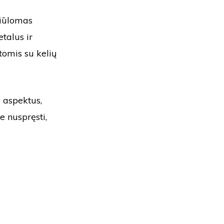
siūlomas
etalus ir
tomis su kelių
 aspektus,
e nuspręsti,