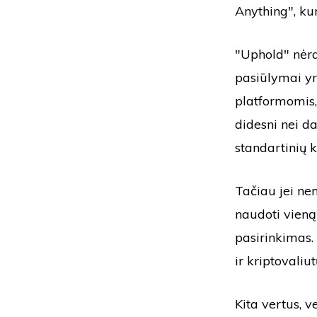
Anything", kur
"Uphold" nėr
pasiūlymai yra
platformomis,
didesni nei d
standartinių 
Tačiau jei nen
naudoti vieną
pasirinkimas.
ir kriptovaliu
Kita vertus, 