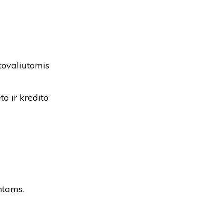
ptovaliutomis
o ir kredito
ntams.