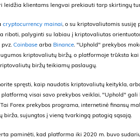
i leidžia klientams lengvai prekiauti tarp skirtingų tur
a
cryptocurrency mainai
, o su kriptovaliutomis susiję
 riboti, palyginti su labiau į kriptovaliutas orientuot
 pvz.
Coinbase
arba
Binance
. "Uphold" prekybos moke
augumos kriptovaliutų biržų, o platformoje trūksta kai
kriptovaliutų biržų teikiamų paslaugų.
orite spręsti, kaip naudotis kriptovaliutų keitykla, arb
 platformą visai savo prekybos veiklai, "Uphold" gali
 Tai Forex prekybos programa, internetinė finansų ma
tų birža, sujungtos į vieną tvarkingą patogią sąsają.
verta paminėti, kad platforma iki 2020 m. buvo sudari