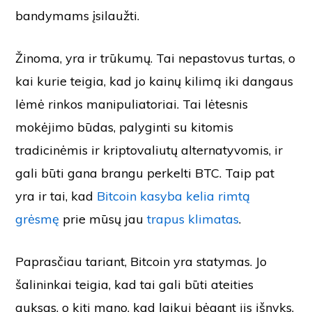
bandymams įsilaužti.
Žinoma, yra ir trūkumų. Tai nepastovus turtas, o
kai kurie teigia, kad jo kainų kilimą iki dangaus
lėmė rinkos manipuliatoriai. Tai lėtesnis
mokėjimo būdas, palyginti su kitomis
tradicinėmis ir kriptovaliutų alternatyvomis, ir
gali būti gana brangu perkelti BTC. Taip pat
yra ir tai, kad
Bitcoin kasyba kelia rimtą
grėsmę
prie mūsų jau
trapus klimatas
.
Paprasčiau tariant, Bitcoin yra statymas. Jo
šalininkai teigia, kad tai gali būti ateities
auksas, o kiti mano, kad laikui bėgant jis išnyks.