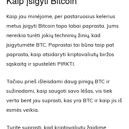
Kaip įsigyti Bitcoin
Kaip jau minėjome, per pastaruosius kelerius
metus įsigyti Bitcoin tapo labai paprasta. Jums
nereikia turėti jokių techninių žinių, kad
įsigytumėte BTC. Paprastai tai būna taip pat
paprasta, kaip atsidaryti kriptovaliutų biržos
sąskaitą ir spustelėti PIRKTI.
Tačiau prieš išleisdami daug pinigų BTC ir
sužinodami, kaip saugoti savo lėšas, vis tiek
verta bent jau suprasti, kas yra BTC ir kaip jis iš
esmės veikia.
Turite suprasti, kad kriptovaliutų žaidime