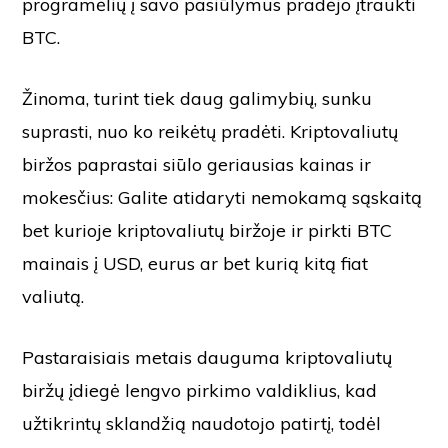
programėlių į savo pasiūlymus pradėjo įtraukti
BTC.
Žinoma, turint tiek daug galimybių, sunku
suprasti, nuo ko reikėtų pradėti. Kriptovaliutų
biržos paprastai siūlo geriausias kainas ir
mokesčius: Galite atidaryti nemokamą sąskaitą
bet kurioje kriptovaliutų biržoje ir pirkti BTC
mainais į USD, eurus ar bet kurią kitą fiat
valiutą.
Pastaraisiais metais dauguma kriptovaliutų
biržų įdiegė lengvo pirkimo valdiklius, kad
užtikrintų sklandžią naudotojo patirtį, todėl