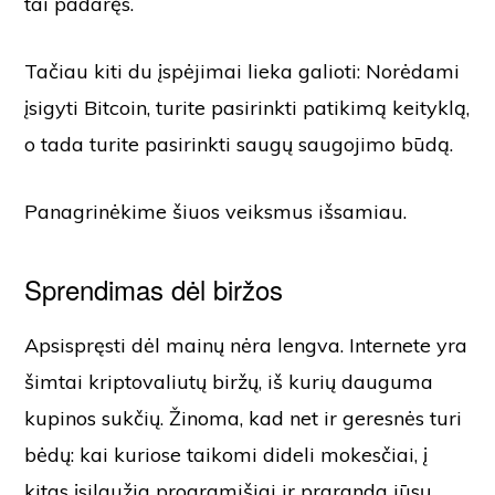
tai padaręs.
Tačiau kiti du įspėjimai lieka galioti: Norėdami
įsigyti Bitcoin, turite pasirinkti patikimą keityklą,
o tada turite pasirinkti saugų saugojimo būdą.
Panagrinėkime šiuos veiksmus išsamiau.
Sprendimas dėl biržos
Apsispręsti dėl mainų nėra lengva. Internete yra
šimtai kriptovaliutų biržų, iš kurių dauguma
kupinos sukčių. Žinoma, kad net ir geresnės turi
bėdų: kai kuriose taikomi dideli mokesčiai, į
kitas įsilaužia programišiai ir praranda jūsų