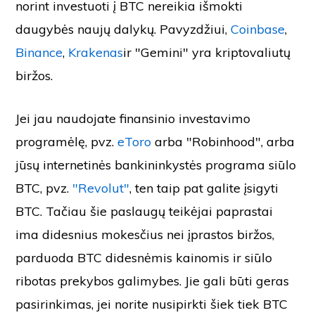
norint investuoti į BTC nereikia išmokti
daugybės naujų dalykų. Pavyzdžiui,
Coinbase
,
Binance
,
Krakenas
ir "Gemini" yra kriptovaliutų
biržos.
Jei jau naudojate finansinio investavimo
programėlę, pvz.
eToro
arba "Robinhood", arba
jūsų internetinės bankininkystės programa siūlo
BTC, pvz.
"Revolut"
, ten taip pat galite įsigyti
BTC. Tačiau šie paslaugų teikėjai paprastai
ima didesnius mokesčius nei įprastos biržos,
parduoda BTC didesnėmis kainomis ir siūlo
ribotas prekybos galimybes. Jie gali būti geras
pasirinkimas, jei norite nusipirkti šiek tiek BTC