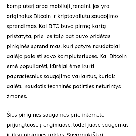
kompiuterį arba mobilųjį įrenginį. Jos yra
originalus Bitcoin ir kriptovaliutų saugojimo
sprendimas. Kai BTC buvo pirmą kartą
pristatyta, prie jos taip pat buvo pridėtas
piniginės sprendimas, kurį patyrę naudotojai
galėjo paleisti savo kompiuteriuose. Kai Bitcoin
ėmė populiarėti, kūrėjai ėmė kurti
paprastesnius saugojimo variantus, kuriais
galėtų naudotis techninės patirties neturintys
žmonės.
Šios piniginės saugomos prie interneto
prijungtuose įrenginiuose, todėl juose saugomas
ir jūsų piniginės raktas. Savarankiškai