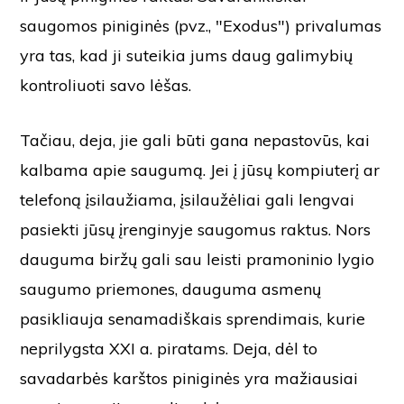
saugomos piniginės (pvz., "Exodus") privalumas
yra tas, kad ji suteikia jums daug galimybių
kontroliuoti savo lėšas.
Tačiau, deja, jie gali būti gana nepastovūs, kai
kalbama apie saugumą. Jei į jūsų kompiuterį ar
telefoną įsilaužiama, įsilaužėliai gali lengvai
pasiekti jūsų įrenginyje saugomus raktus. Nors
dauguma biržų gali sau leisti pramoninio lygio
saugumo priemones, dauguma asmenų
pasikliauja senamadiškais sprendimais, kurie
neprilygsta XXI a. piratams. Deja, dėl to
savadarbės karštos piniginės yra mažiausiai