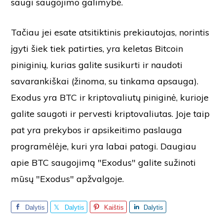
saugi saugojimo galimybė.
Tačiau jei esate atsitiktinis prekiautojas, norintis
įgyti šiek tiek patirties, yra keletas Bitcoin
piniginių, kurias galite susikurti ir naudoti
savarankiškai (žinoma, su tinkama apsauga).
Exodus yra BTC ir kriptovaliutų piniginė, kurioje
galite saugoti ir pervesti kriptovaliutas. Joje taip
pat yra prekybos ir apsikeitimo paslauga
programėlėje, kuri yra labai patogi. Daugiau
apie BTC saugojimą "Exodus" galite sužinoti
mūsų "Exodus" apžvalgoje.
Dalytis
Dalytis
Kaištis
Dalytis