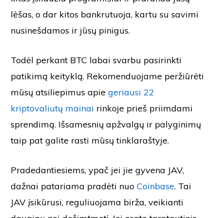
lėšas, o dar kitos bankrutuoja, kartu su savimi
nusinešdamos ir jūsų pinigus.
Todėl perkant BTC labai svarbu pasirinkti
patikimą keityklą. Rekomenduojame peržiūrėti
mūsų atsiliepimus apie
geriausi 22
kriptovaliutų mainai
rinkoje prieš priimdami
sprendimą. Išsamesnių apžvalgų ir palyginimų
taip pat galite rasti mūsų tinklaraštyje.
Pradedantiesiems, ypač jei jie gyvena JAV,
dažnai patariama pradėti nuo
Coinbase
. Tai
JAV įsikūrusi, reguliuojama birža, veikianti