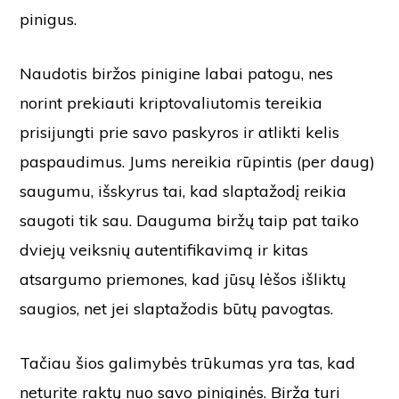
pinigus.
Naudotis biržos pinigine labai patogu, nes
norint prekiauti kriptovaliutomis tereikia
prisijungti prie savo paskyros ir atlikti kelis
paspaudimus. Jums nereikia rūpintis (per daug)
saugumu, išskyrus tai, kad slaptažodį reikia
saugoti tik sau. Dauguma biržų taip pat taiko
dviejų veiksnių autentifikavimą ir kitas
atsargumo priemones, kad jūsų lėšos išliktų
saugios, net jei slaptažodis būtų pavogtas.
Tačiau šios galimybės trūkumas yra tas, kad
neturite raktų nuo savo piniginės. Birža turi