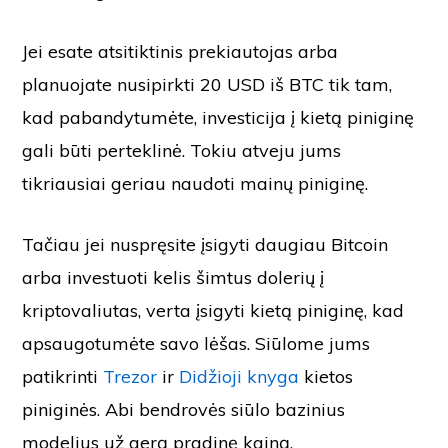
Jei esate atsitiktinis prekiautojas arba
planuojate nusipirkti 20 USD iš BTC tik tam,
kad pabandytumėte, investicija į kietą piniginę
gali būti perteklinė. Tokiu atveju jums
tikriausiai geriau naudoti mainų piniginę.
Tačiau jei nuspręsite įsigyti daugiau Bitcoin
arba investuoti kelis šimtus dolerių į
kriptovaliutas, verta įsigyti kietą piniginę, kad
apsaugotumėte savo lėšas. Siūlome jums
patikrinti
Trezor
ir
Didžioji knyga
kietos
piniginės. Abi bendrovės siūlo bazinius
modelius už gerą pradinę kainą.