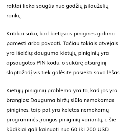
raktai lieka saugūs nuo godžių įsilaužėlių
rankų.
Kritikai sako, kad kietąsias pinigines galima
pamesti arba pavogti. Tačiau tokiais atvejais
yra išeičių: dauguma kietųjų piniginių yra
apsaugotos PIN kodu, o sukūrę atsarginį
slaptažodį vis tiek galėsite pasiekti savo lėšas.
Kietųjų piniginių problema yra ta, kad jos yra
brangios: Dauguma biržų siūlo nemokamas
pinigines, taip pat yra keletas nemokamų
programinės įrangos piniginių variantų, o šie
kūdikiai gali kainuoti nuo 60 iki 200 USD.