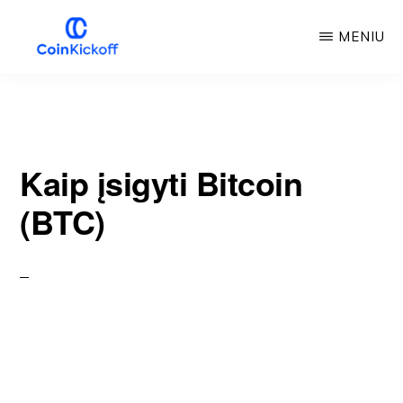
Pereiti
MENIU
prie
pagrindinio
COIN
PRADŽIA
turinio
Kaip įsigyti Bitcoin
(BTC)