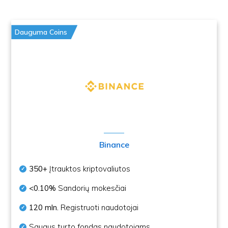
Dauguma Coins
Binance
350+
Įtrauktos kriptovaliutos
<0.10%
Sandorių mokesčiai
120 mln.
Registruoti naudotojai
Saugus turto fondas naudotojams