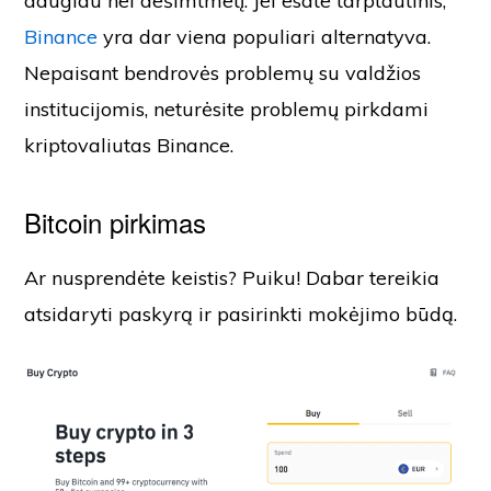
daugiau nei dešimtmetį. Jei esate tarptautinis,
Binance
yra dar viena populiari alternatyva.
Nepaisant bendrovės problemų su valdžios
institucijomis, neturėsite problemų pirkdami
kriptovaliutas Binance.
Bitcoin pirkimas
Ar nusprendėte keistis? Puiku! Dabar tereikia
atsidaryti paskyrą ir pasirinkti mokėjimo būdą.