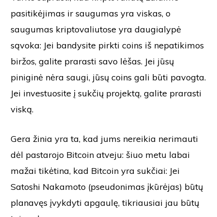
pasitikėjimas ir saugumas yra viskas, o
saugumas kriptovaliutose yra daugialypė
sąvoka: Jei bandysite pirkti coins iš nepatikimos
biržos, galite prarasti savo lėšas. Jei jūsų
piniginė nėra saugi, jūsų coins gali būti pavogta.
Jei investuosite į sukčių projektą, galite prarasti
viską.
Gera žinia yra ta, kad jums nereikia nerimauti
dėl pastarojo Bitcoin atveju: šiuo metu labai
mažai tikėtina, kad Bitcoin yra sukčiai: Jei
Satoshi Nakamoto (pseudonimas įkūrėjas) būtų
planavęs įvykdyti apgaulę, tikriausiai jau būtų