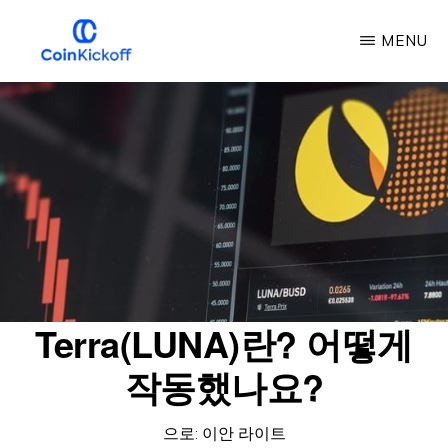
주
MENU
요
콘
COIN
킥
텐
오
프
츠
로
건
너
뛰
기
Terra(LUNA)란? 어떻게
작동했나요?
으로:
이안 라이트