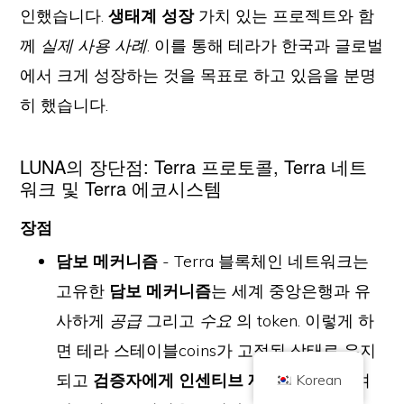
인했습니다.
생태계 성장
가치 있는 프로젝트와 함
께
실제 사용 사례
. 이를 통해 테라가 한국과 글로벌
에서 크게 성장하는 것을 목표로 하고 있음을 분명
히 했습니다.
LUNA의 장단점: Terra 프로토콜, Terra 네트
워크 및 Terra 에코시스템
저작권 © 2026 브릴리언트 브리티시 주식회사는 Coin 킥오프로 거래합니다.
회사 번호 10490224
주소 2층 167-169 그레이트 포틀랜드 스트리트, 런던, 영국, W1W 5PF
장점
콘텐츠는 정보 제공을 목적으로 하며 투자 조언이 아닙니다. 과거 성과가 미래
결과를 보장하는 것은 아닙니다. 암호화폐 투자에는 위험이 따릅니다.
담보 메커니즘
- Terra 블록체인 네트워크는
암호화폐는 영국 금융행위감독청의 규제를 받지 않으며, 영국 금융 서비스 보상
제도 또는 영국 금융 옴부즈만 서비스의 관할 범위 내에서 보호 대상이 아닙니
고유한
담보 메커니즘
는 세계 중앙은행과 유
다. 암호화폐 투자에는 위험이 수반되며 암호화폐는 가치가 상승하거나 일부 또
는 전부의 가치를 잃을 수 있습니다. 암호화폐 판매 수익에는 자본 이득세가 적
사하게
공급
그리고
수요
의 token. 이렇게 하
용될 수 있습니다.
면 테라 스테이블coins가 고정된 상태로 유지
홈
정보
개인정보 보호정책
문의하기
되고
검증자에게 인센티브 제공
를 사용하여
Korean