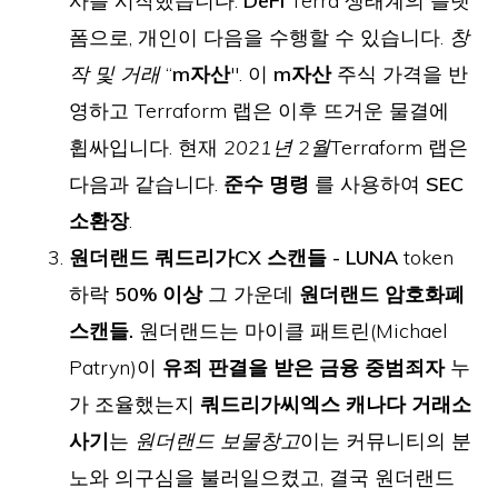
사를 시작했습니다.
DeFi
Terra 생태계의 플랫
폼으로, 개인이 다음을 수행할 수 있습니다.
창
작 및 거래
“
m자산
". 이
m자산
주식 가격을 반
영하고 Terraform 랩은 이후 뜨거운 물결에
휩싸입니다. 현재
2021년 2월
Terraform 랩은
다음과 같습니다.
준수 명령
를 사용하여
SEC
소환장
.
원더랜드 쿼드리가CX 스캔들 - LUNA
token
하락
50% 이상
그 가운데
원더랜드 암호화폐
스캔들.
원더랜드는 마이클 패트린(Michael
Patryn)이
유죄 판결을 받은 금융 중범죄자
누
가 조율했는지
쿼드리가씨엑스 캐나다 거래소
사기
는
원더랜드 보물창고
이는 커뮤니티의 분
노와 의구심을 불러일으켰고, 결국 원더랜드