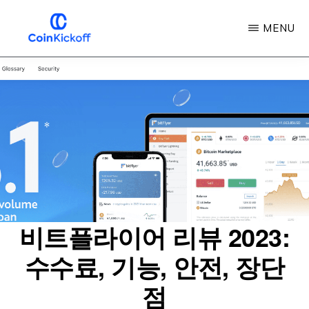
주
MENU
요
콘
COIN
킥
텐
오
프
츠
로
건
너
뛰
기
비트플라이어 리뷰 2023:
수수료, 기능, 안전, 장단
점