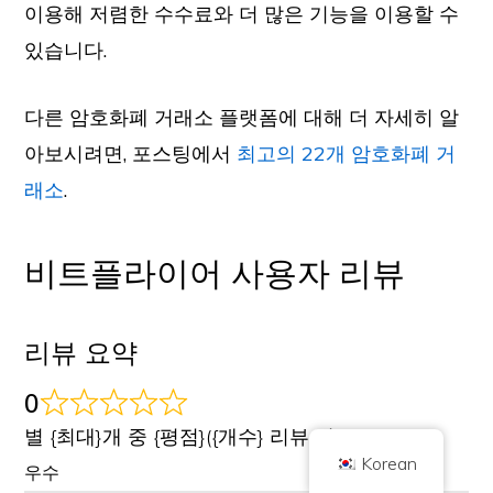
이용해 저렴한 수수료와 더 많은 기능을 이용할 수
있습니다.
다른 암호화폐 거래소 플랫폼에 대해 더 자세히 알
아보시려면, 포스팅에서
최고의 22개 암호화폐 거
래소
.
저작권 © 2026 브릴리언트 브리티시 주식회사는 Coin 킥오프로 거래합니다.
회사 번호 10490224
비트플라이어 사용자 리뷰
주소 2층 167-169 그레이트 포틀랜드 스트리트, 런던, 영국, W1W 5PF
콘텐츠는 정보 제공을 목적으로 하며 투자 조언이 아닙니다. 과거 성과가 미래
결과를 보장하는 것은 아닙니다. 암호화폐 투자에는 위험이 따릅니다.
암호화폐는 영국 금융행위감독청의 규제를 받지 않으며, 영국 금융 서비스 보상
리뷰 요약
제도 또는 영국 금융 옴부즈만 서비스의 관할 범위 내에서 보호 대상이 아닙니
다. 암호화폐 투자에는 위험이 수반되며 암호화폐는 가치가 상승하거나 일부 또
는 전부의 가치를 잃을 수 있습니다. 암호화폐 판매 수익에는 자본 이득세가 적
용될 수 있습니다.
0
홈
정보
개인정보 보호정책
문의하기
별 {최대}개 중 {평점}({개수} 리뷰 기준)
Korean
우수