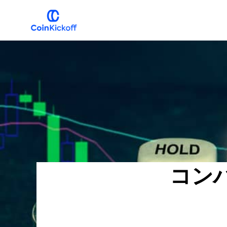
主
メ
要
イ
ナ
ン
COIN
キ
ビ
コ
ッ
ク
ゲ
ン
オ
フ
ー
テ
シ
ン
ョ
ツ
ン
へ
へ
ス
コン
ス
キ
キ
ッ
ッ
プ
プ