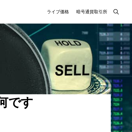
検
ライブ価格
暗号通貨取引所
索
を
表
示
す
る
何です