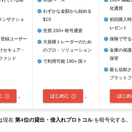
化通貨
わずかな金額から始める
ランザクショ
$10
初回購入時に
レゼント
売買
200+
暗号通貨
登録ユーザー
保険で守
大規模トレーダーのため
けセキュア・
のプロ・ソリューション
金庫の保護
ファンド
保管
で利用可能
190+
国々
最も信頼さ
プラットフ
。
。
に
はじめに
はじめ
は現在
第4位の貸出・借入れプロトコル
を暗号化する。