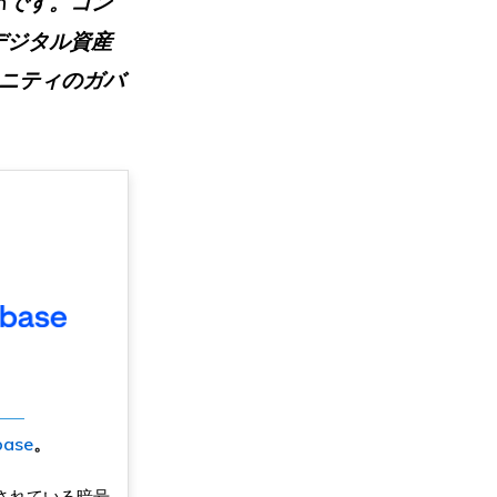
enです。コン
デジタル資産
ュニティのガバ
base
。
されている暗号