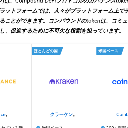
プ
)は、Compound DeFiプロトコルのガバナンスtok
ラットフォームでは、人々がプラットフォーム上で
ることができます。コンパウンドのtokenは、コミ
し、促進するために不可欠な役割を担っています。
ほとんどの国
米国ベース
nce
。
クラーケン
。
Coin
されている暗
米国ベース
200+
掲載