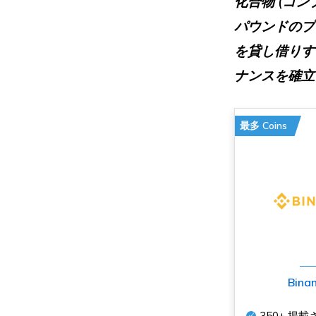
化合物
(
コン
パウンドのプ
を貸し借りす
ナンスを確立
最多 Coins
Bina
350+
掲載