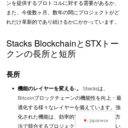
ンを提供するプロトコルに対する需要があるか、
また、今後数ヶ月、数年の間にプロジェクトがど
れだけ革新的であり続けるかにかかっています。
Stacks BlockchainとSTXトー
著作権 © 2026 ブリリアント・ブリティッシュ社（Coinキックオフとして取
クンの長所と短所
引
会社番号 10490224
住所2階 167-169 Great Portland Street, London, United Kingdom, W1W
5PF
コンテンツは情報提供を目的としたものであり、投資アドバイスではありま
長所
せん。過去の実績は将来の結果を示唆するものではありません。暗号通貨へ
の投資にはリスクが伴います。
暗号通貨は、英国金融行為監督庁の規制を受けず、英国金融サービス補償制
機能のレイヤーを変える-。
Stacksは、
度による保護や英国金融オンブズマンサービスの管轄範囲には含まれませ
ん。暗号通貨への投資にはリスクが伴い、暗号通貨は価値が上がることもあ
Bitcoinブロックチェーンの機能性を向上・最
れば、一部または全部の価値を失うこともあります。暗号通貨の販売による
利益にはキャピタルゲイン税が適用される場合があります。
適化する様々なレイヤーを備えています。強
ホーム
について
プライバシーポリシー
お問い合わせ
化された機能は、効率的でスケーラブルな方
Japanese
法で競合するプロジェクトがまだ実現してい