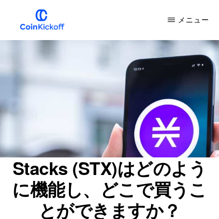
メ
メニュー
イ
ン
COIN
キ
コ
ッ
ク
ン
オ
フ
テ
ン
ツ
へ
ス
Stacks (STX)はどのよう
キ
に機能し、どこで買うこ
ッ
プ
とができますか？