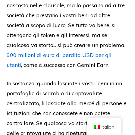
nascosto nelle clausole, ma lo passano ad altre
società che prestano i vostri beni ad altre
società a scopo di lucro. Se tutto va bene, si
ottengono gli token e gli interessi, ma se
qualcosa va storto... si può creare un problema.
Copyright © 2026 Brilliant British Ltd che opera come Coin Kickoff
Numero di società 10490224
900 milioni di euro di perdita USD per gli
Indirizzo: 2° piano 167-169 Great Portland Street, Londra, Regno Unito,
W1W 5PF
utenti
, come è successo con Gemini Earn.
Il contenuto è a scopo informativo e non costituisce una consulenza sugli
investimenti. Le performance passate non sono indicative di risultati futuri.
Investire in criptovalute comporta dei rischi.
In sostanza, quando lasciate i vostri beni in un
Le criptovalute non sono regolamentate dalla Financial Conduct Authority
del Regno Unito e non sono soggette alla protezione del Financial Services
Compensation Scheme del Regno Unito o alla giurisdizione del Financial
portafoglio di scambio di criptovalute
Ombudsman Service del Regno Unito. L'investimento in criptovalute
comporta dei rischi e le criptovalute possono aumentare di valore o perdere
centralizzato, li lasciate alla mercé di persone e
parte o tutto il valore. Ai profitti derivanti dalla vendita di criptovalute può
essere applicata l'imposta sulle plusvalenze.
istituzioni che non conoscete e non potete
CASA
CIRCA
INFORMATIVA SULLA PRIVACY
CONTATTO
controllare. Se qualcosa va storto (e la storia
Italian
delle criptovalute ci ha ripetutamente