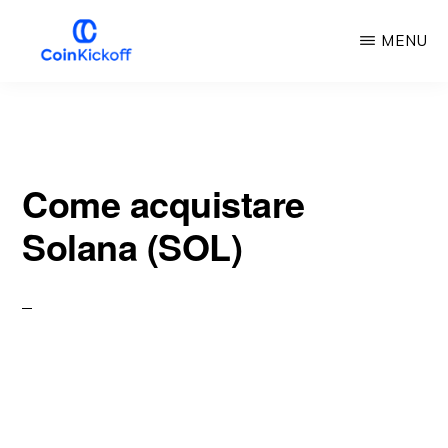
Vai
MENU
al
contenuto
CALCIO
D'INIZIO
principale
DELLA
MONETA
Come acquistare
Solana (SOL)