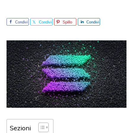
Condivi
Condivi
Spillo
Condivi
di
di
di
Sezioni