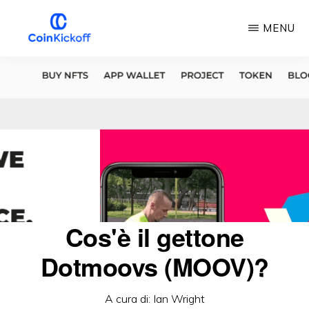
Vai
MENU
al
contenuto
CALCIO
D'INIZIO
principale
DELLA
MONETA
Cos'è il gettone
Dotmoovs (MOOV)?
A cura di:
Ian Wright