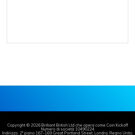
Copyright © 2026 Brilliant British Ltd che opera come Coin Kickoff
Numero di società 10490224
Indirizzo: 2° piano 167-169 Great Portland Street, Londra, Regno Unito,