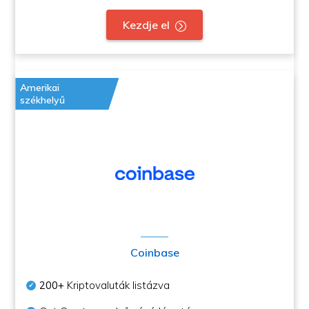
Kezdje el
Amerikai
székhelyű
Coinbase
200+
Kriptovaluták listázva