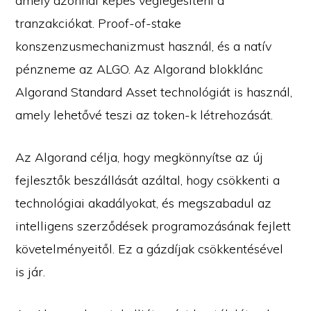
amely azonnal képes véglegesíteni a
tranzakciókat. Proof-of-stake
konszenzusmechanizmust használ, és a natív
pénzneme az ALGO. Az Algorand blokklánc
Algorand Standard Asset technológiát is használ,
amely lehetővé teszi az token-k létrehozását.
Az Algorand célja, hogy megkönnyítse az új
fejlesztők beszállását azáltal, hogy csökkenti a
technológiai akadályokat, és megszabadul az
intelligens szerződések programozásának fejlett
követelményeitől. Ez a gázdíjak csökkentésével
is jár.