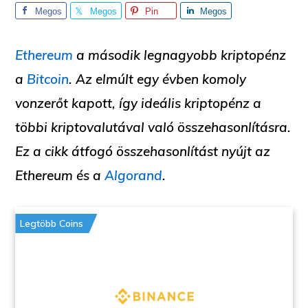
Megos
Megos
Pin
Megos
ztás
ztás
ztás
Ethereum
a második legnagyobb kriptopénz
a
Bitcoin
. Az elmúlt egy évben komoly
vonzerőt kapott, így ideális kriptopénz a
többi kriptovalutával való összehasonlításra.
Ez a cikk átfogó összehasonlítást nyújt az
Ethereum és a
Algorand
.
Legtöbb Coins