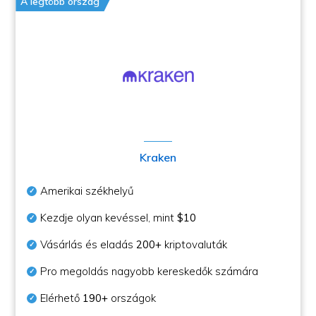
A legtöbb ország
Kraken
Amerikai székhelyű
Kezdje olyan kevéssel, mint
$10
Vásárlás és eladás
200+
kriptovaluták
Pro megoldás nagyobb kereskedők számára
Elérhető
190+
országok