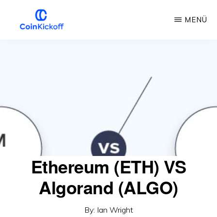
Ugrás
MENÜ
a
fő
COIN
KICKOFF
tartalomra
Ethereum (ETH) VS
Algorand (ALGO)
By:
Ian Wright