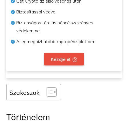
Get Crypto az első vásárlás után
Biztosítással védve
Biztonságos tárolás páncélszekrényes
védelemmel
A legmegbízhatóbb kriptopénz platform
Kezdje el
Szakaszok
Történelem