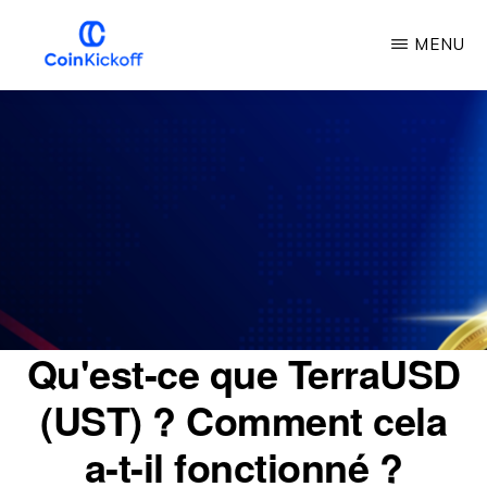
Skip
MENU
to
main
COUP
D'ENVOI
content
DE
LA
PIÈCE
DE
MONNAIE
Qu'est-ce que TerraUSD
(UST) ? Comment cela
a-t-il fonctionné ?