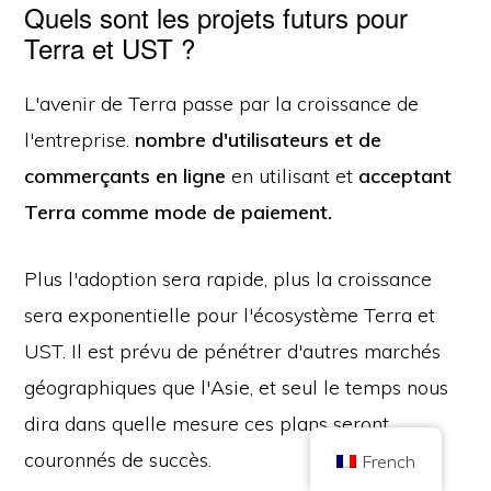
Quels sont les projets futurs pour
Terra et UST ?
L'avenir de Terra passe par la croissance de
l'entreprise.
nombre d'utilisateurs et de
commerçants en ligne
en utilisant et
acceptant
Copyright © 2026 Brilliant British Ltd trading as Coin Kickoff
Numéro d'entreprise 10490224
Adresse : 2nd Floor 167-169 Great Portland Street, Londres, Royaume-
Terra comme mode de paiement.
Uni, W1W 5PF
Le contenu est fourni à titre d'information et ne constitue pas un conseil en
investissement. Les performances passées ne sont pas indicatives des
résultats futurs. Investir dans les crypto-monnaies comporte des risques.
Plus l'adoption sera rapide, plus la croissance
Les crypto-monnaies ne sont pas réglementées par la UK Financial Conduct
sera exponentielle pour l'écosystème Terra et
Authority et ne sont pas soumises à la protection du UK Financial Services
Compensation Scheme ou au champ de compétence du UK Financial
Ombudsman Service. Investir dans des crypto-monnaies comporte des
UST. Il est prévu de pénétrer d'autres marchés
risques et les crypto-monnaies peuvent prendre de la valeur ou en perdre
une partie ou la totalité. Une taxe sur les gains en capital peut être
géographiques que l'Asie, et seul le temps nous
applicable aux bénéfices tirés de la vente de crypto-monnaies.
dira dans quelle mesure ces plans seront
ACCUEIL
À PROPOS DE
POLITIQUE DE CONFIDENTIALITÉ
NOUS CONTACTER
couronnés de succès.
French