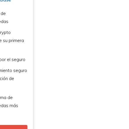
 de
edas
rypto
 su primera
por el seguro
iento seguro
ción de
rma de
edas más