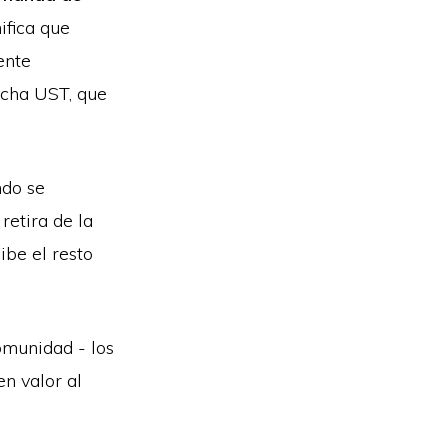
nifica que
ente
ficha UST, que
ndo se
 retira de la
ibe el resto
comunidad - los
n valor al