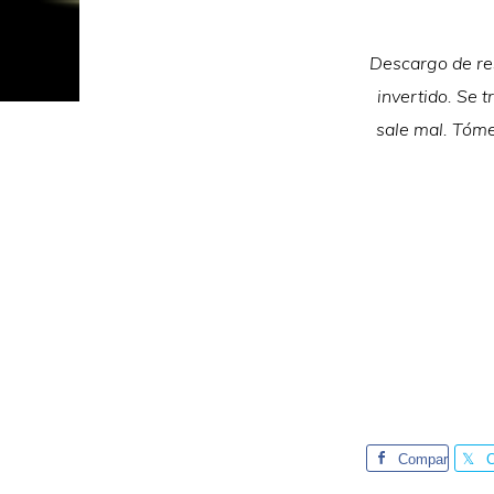
Descargo de res
invertido. Se t
sale mal. Tóme
Compar
tir
t