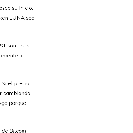
sde su inicio.
token LUNA sea
UST son ahora
vamente al
 Si el precio
ir cambiando
esgo porque
de Bitcoin