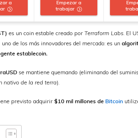
zar a
Empezar a
Empe
jar
trabajar
traba
ST)
es un coin estable creado por
Terraform Labs
. El 
s uno de los más innovadores del mercado: es un
algor
igente establecoin.
erraUSD
se mantiene quemando (eliminando del sumini
n nativo de la red terra
).
iene previsto adquirir
$10 mil millones de
Bitcoin
utili