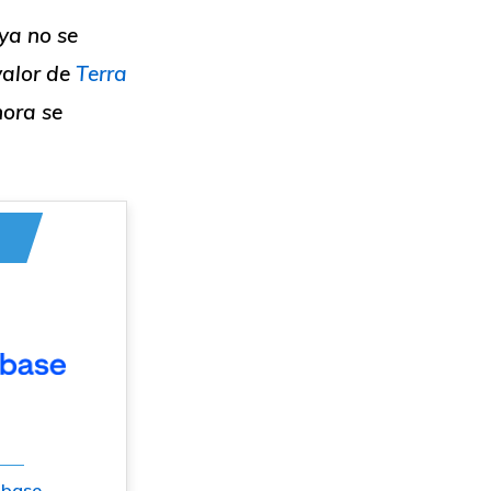
ya no se
valor de
Terra
hora se
nbase