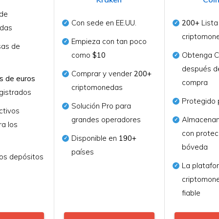
 de
Con sede en EE.UU.
200+
Lista
edas
criptomon
Empieza con tan poco
as de
como
$10
Obtenga C
n
después de
Comprar y vender
200+
s de euros
compra
criptomonedas
gistrados
Protegido 
Solución Pro para
ctivos
grandes operadores
Almacenam
a los
con protec
Disponible en
190+
bóveda
países
los depósitos
La platafo
criptomon
fiable