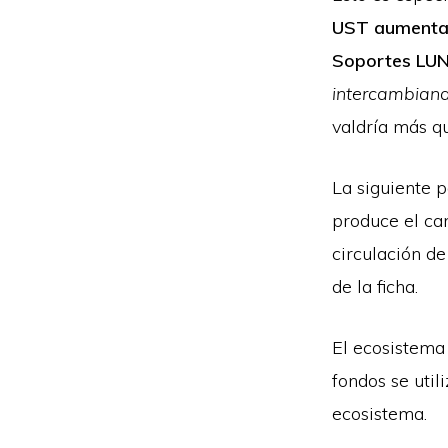
UST aumenta
Soportes LU
intercambian
valdría más q
La siguiente 
produce el ca
circulación de
de la ficha.
El ecosistema 
fondos se util
ecosistema.