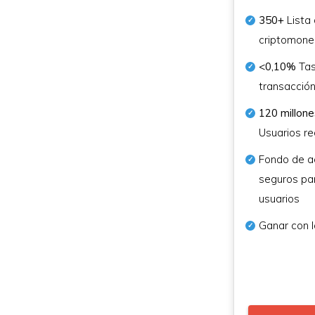
350+
Lista
criptomon
<0,10%
Tas
transacció
120 millone
Usuarios re
Fondo de a
seguros par
usuarios
Ganar con 