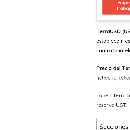
Empe
traba
TerraUSD (U
establecoin e
contrato intel
Precio del T
fichas
(
el toke
La red Terra t
reserva UST.
Secciones