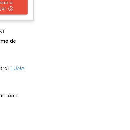
zar a
jar
UST
itmo de
stro)
LUNA
zar como