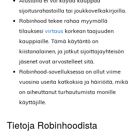
Alustalla ei voi käydä kauppaa
sijoitusrahastoilla tai joukkovelkakirjoilla.
Robinhood tekee rahaa myymällä
tilauksesi
virtaus
korkean taajuuden
kauppiaille. Tämä käytäntö on
kiistanalainen, ja jotkut sijoittajayhteisön
jäsenet ovat arvostelleet sitä.
Robinhood-sovelluksessa on ollut viime
vuosina useita katkoksia ja häiriöitä, mikä
on aiheuttanut turhautumista monille
käyttäjille.
Tietoja Robinhoodista