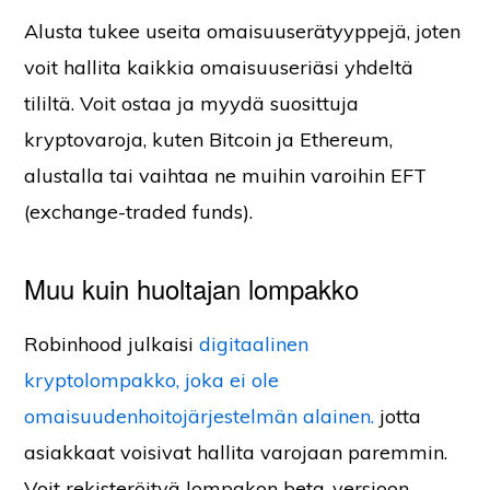
Alusta tukee useita omaisuuserätyyppejä, joten
voit hallita kaikkia omaisuuseriäsi yhdeltä
tililtä. Voit ostaa ja myydä suosittuja
kryptovaroja, kuten Bitcoin ja Ethereum,
alustalla tai vaihtaa ne muihin varoihin EFT
(exchange-traded funds).
Muu kuin huoltajan lompakko
Robinhood julkaisi
digitaalinen
kryptolompakko, joka ei ole
omaisuudenhoitojärjestelmän alainen.
jotta
asiakkaat voisivat hallita varojaan paremmin.
Voit rekisteröityä lompakon beta-versioon