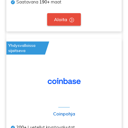
Saatavana
190+
maat
Aloita
Yhdysvalloissa
sijaitseva
Coinpohja
200+
Luetellut kryptovaluutat