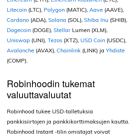
Litecoin
(LTC),
Polygon
(MATIC),
Aave
(AAVE),
Cardano
(ADA),
Solana
(SOL),
Shiba Inu
(SHIB),
Dogecoin
(DOGE),
Stellar
Lumen (XLM),
Uniswap
(UNI),
Tezos
(XTZ),
USD Coin
(USDC),
Avalanche
(AVAX),
Chainlink
(LINK) ja
Yhdiste
(COMP).
Robinhoodin tukemat
valuuttavaluutat
Robinhood tukee USD-talletuksia
pankkisiirtojen ja pankkikorttimaksujen kautta.
Robinhood Instant -tilin omistajat voivat