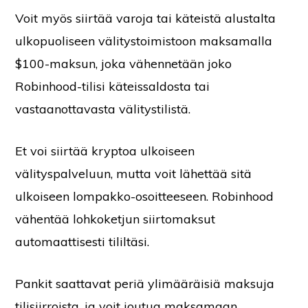
Voit myös siirtää varoja tai käteistä alustalta
ulkopuoliseen välitystoimistoon maksamalla
$100-maksun, joka vähennetään joko
Robinhood-tilisi käteissaldosta tai
vastaanottavasta välitystilistä.
Et voi siirtää kryptoa ulkoiseen
välityspalveluun, mutta voit lähettää sitä
ulkoiseen lompakko-osoitteeseen. Robinhood
vähentää lohkoketjun siirtomaksut
automaattisesti tililtäsi.
Pankit saattavat periä ylimääräisiä maksuja
tilisiirroista, ja voit joutua maksamaan