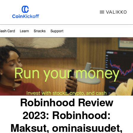
Siirry
VALIKKO
pääsisältöön
COIN
ALOITUSPOTKU
Robinhood Review
2023: Robinhood:
Maksut, ominaisuudet,