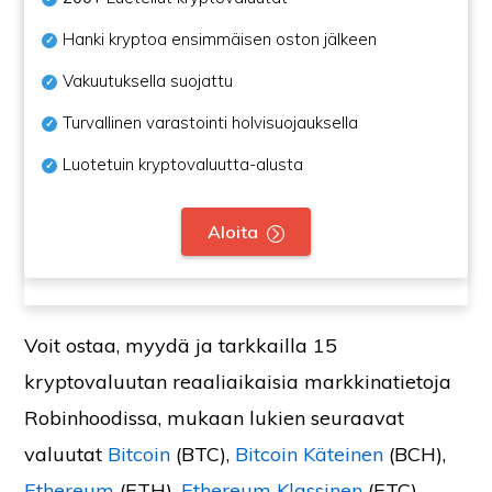
Hanki kryptoa ensimmäisen oston jälkeen
Vakuutuksella suojattu
Turvallinen varastointi holvisuojauksella
Luotetuin kryptovaluutta-alusta
Aloita
Voit ostaa, myydä ja tarkkailla 15
kryptovaluutan reaaliaikaisia markkinatietoja
Robinhoodissa, mukaan lukien seuraavat
valuutat
Bitcoin
(BTC),
Bitcoin Käteinen
(BCH),
Ethereum
(ETH),
Ethereum Klassinen
(ETC),