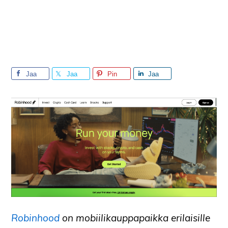
Jaa
Jaa
Pin
Jaa
Robinhood
on mobiilikauppapaikka erilaisille