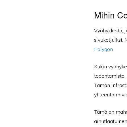
Mihin C
Vyöhykkeitä, j
sivuketjuiksi.
Polygon
.
Kukin vyöhyke 
todentamista, 
Tämän infrastr
yhteentoimivi
Tämä on mahdol
ainutlaatuine