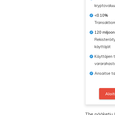
kryptovaluu
<0.10%
Transaktio
120 miljoo
Rekisteröit
käyttäjät
Käyttäjien t
vararahast
Ansaitse ta
Aloi
The
pääketju