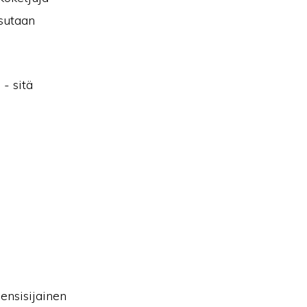
tsutaan
- sitä
 ensisijainen