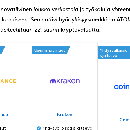
nnovatiivinen joukko verkostoja ja työkaluja yhteen
n luomiseen. Sen
natiivi hyödyllisyysmerkki
on
ATO
siteetiltaan 22. suurin kryptovaluutta.
Useimmat maat
Yhdysvalloissa
sijaitseva
ance
Kraken
Coin
lut
Yhdysvalloissa sijaitseva