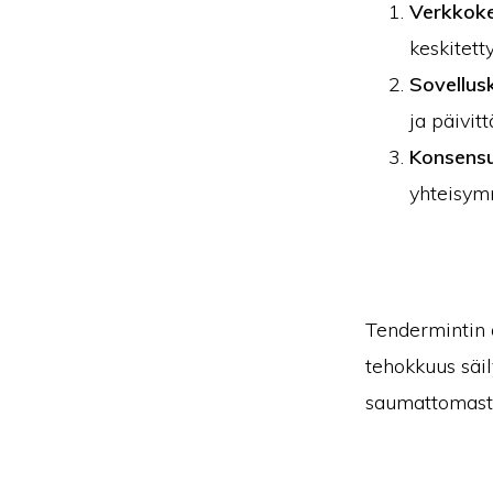
Verkkoke
keskitett
Sovellus
ja päivit
Konsens
yhteisymm
Tendermintin a
tehokkuus säil
saumattomasti