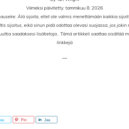
Viimeksi päivitetty:
tammikuu 8, 2026
useke: Älä sijoita, ellet ole valmis menettämään kaikkia sijoit
tis sijoitus, eikä sinun pidä odottaa olevasi suojassa, jos joki
uttia saadaksesi lisätietoja.. Tämä artikkeli saattaa sisältää my
linkkejä
aa
Pin
Jaa