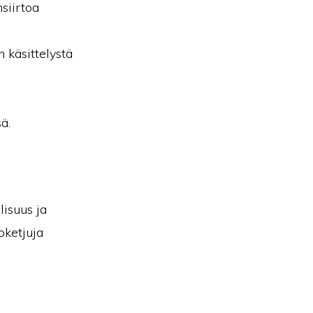
siirtoa
 käsittelystä
ä.
lisuus ja
oketjuja