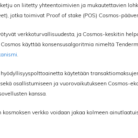
etju on liitetty yhteentoimivien ja mukautettavien loh
eet
), jotka toimivat Proof of stake (POS) Cosmos-pääve
ötyvät verkkoturvallisuudesta, ja Cosmos-keskitin help
. Cosmos käyttää konsensusalgoritmia nimeltä Tendermi
anismi
.
hyödyllisyyspolttoainetta käytetään transaktiomaksuje
ekä osallistumiseen ja vuorovaikutukseen Cosmos-ek
sovellusten kanssa.
 kosmoksen verkko voidaan jakaa kolmeen ainutlaatui