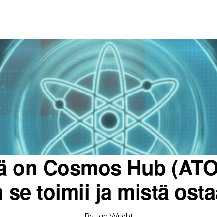
ä on Cosmos Hub (AT
 se toimii ja mistä ost
By:
Ian Wright