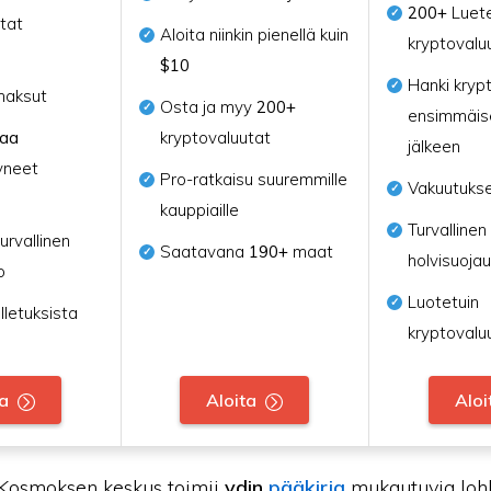
200+
Luete
tat
Aloita niinkin pienellä kuin
kryptovalu
$10
Hanki kryp
maksut
Osta ja myy
200+
ensimmäis
naa
kryptovaluutat
jälkeen
yneet
Pro-ratkaisu suuremmille
Vakuutukse
kauppiaille
Turvallinen
urvallinen
Saatavana
190+
maat
holvisuojau
o
Luotetuin
lletuksista
kryptovalu
ta
Aloita
Aloi
Kosmoksen keskus toimii
ydin
pääkirja
mukautuvia loh