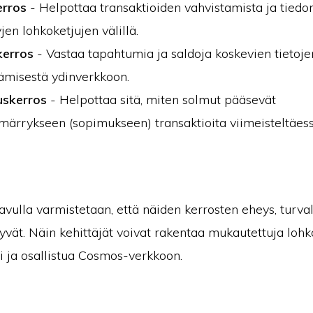
rros
- Helpottaa transaktioiden vahvistamista ja tiedon
yjen lohkoketjujen välillä.
kerros
- Vastaa tapahtumia ja saldoja koskevien tietojen
tämisestä ydinverkkoon.
uskerros
- Helpottaa sitä, miten solmut pääsevät
ärrykseen (sopimukseen) transaktioita viimeisteltäess
vulla varmistetaan, että näiden kerrosten eheys, turval
yvät. Näin kehittäjät voivat rakentaa mukautettuja lohk
 ja osallistua Cosmos-verkkoon.