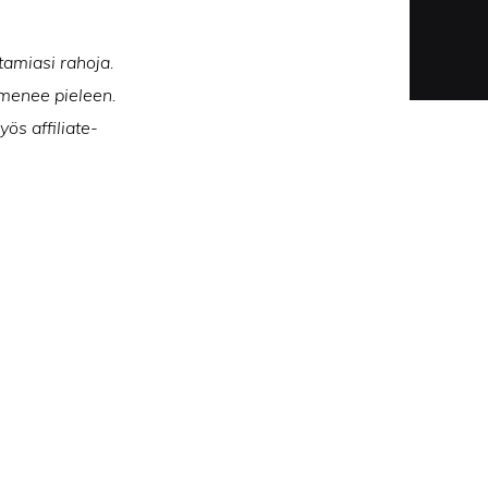
tamiasi rahoja.
n menee pieleen.
ös affiliate-