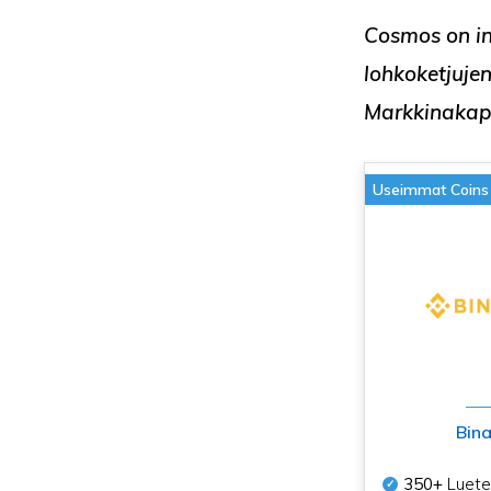
Cosmos
on i
lohkoketjuje
Markkinakapa
Useimmat Coins
Bin
350+
Luetel