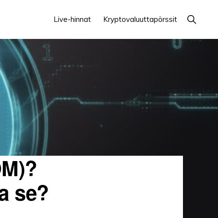
Näytä
Live-hinnat
Kryptovaluuttapörssit
haku
OM)?
aa se?