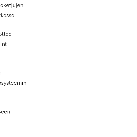
koketjujen
rkossa.
ottaa
nt.
n
osysteemin
seen