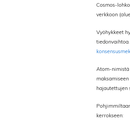
Cosmos-lohkok
verkkoon (
alu
Vyöhykkeet hy
tiedonvaihtoa
konsensusmek
Atom-nimistä 
maksamiseen s
hajautettujen 
Pohjimmiltaan
kerrokseen: