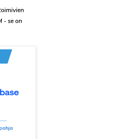
toimivien
M
- se on
pohja