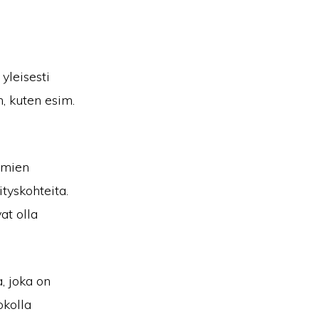
yleisesti
n, kuten esim.
tumien
ityskohteita.
at olla
, joka on
okolla