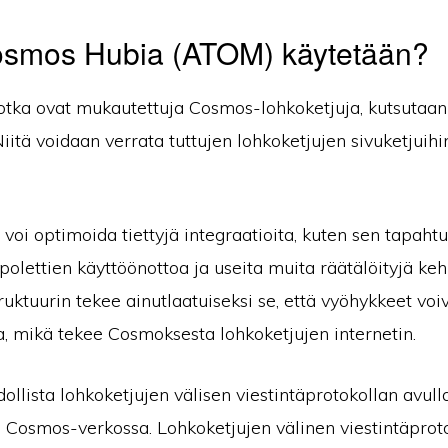
osmos Hubia (ATOM) käytetään?
otka ovat mukautettuja Cosmos-lohkoketjuja, kutsutaan 
 Niitä voidaan verrata tuttujen lohkoketjujen sivuketjuihi
voi optimoida tiettyjä integraatioita, kuten sen tapah
polettien käyttöönottoa ja useita muita räätälöityjä keh
uktuurin tekee ainutlaatuiseksi se, että vyöhykkeet voiv
a, mikä tekee Cosmoksesta lohkoketjujen internetin.
lista lohkoketjujen välisen viestintäprotokollan avulla
n Cosmos-verkossa. Lohkoketjujen välinen viestintäprot