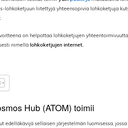
-lohkoketjuun liitettyjä yhteensopivia lohkoketjuja ku
t
.
oitteena on helpottaa lohkoketjujen yhteentoimivuutta 
sesti nimellä
lohkoketjujen internet.
osmos Hub (ATOM) toimii
t edelläkävijä sellaisen järjestelmän luomisessa, jossa