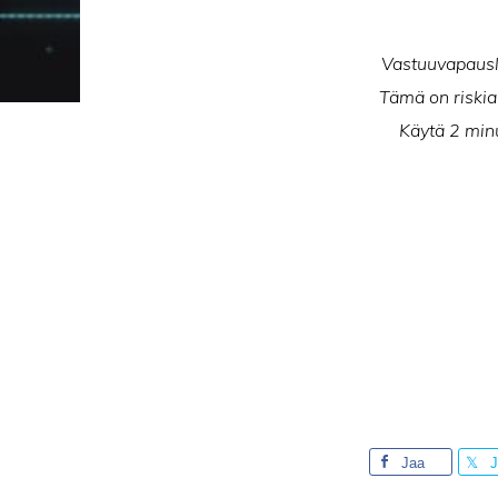
Vastuuvapausla
Tämä on riskial
Käytä 2 minu
Jaa
J