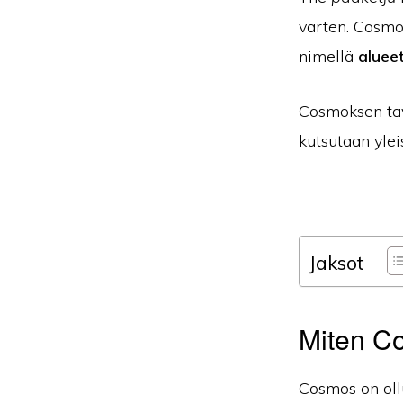
varten. Cosmos
nimellä
aluee
Cosmoksen tav
kutsutaan ylei
Jaksot
Miten C
Cosmos on ollu