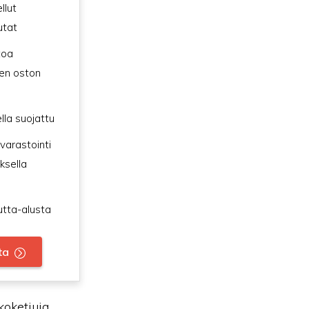
llut
utat
toa
en oston
lla suojattu
 varastointi
ksella
utta-alusta
ta
koketjuja