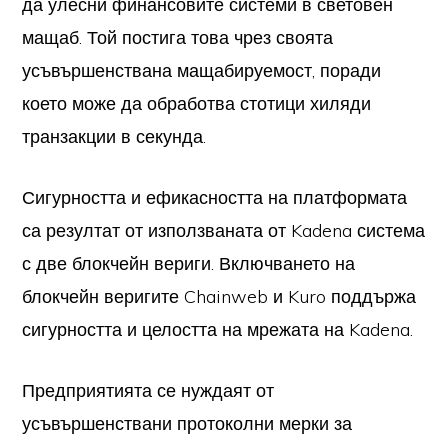
да улесни финансовите системи в световен
мащаб. Той постига това чрез своята
усъвършенствана мащабируемост, поради
което може да обработва стотици хиляди
транзакции в секунда.
Сигурността и ефикасността на платформата
са резултат от използваната от Kadena система
с две блокчейн вериги. Включването на
блокчейн веригите Chainweb и Kuro поддържа
сигурността и целостта на мрежата на Kadena.
Предприятията се нуждаят от
усъвършенствани протоколни мерки за