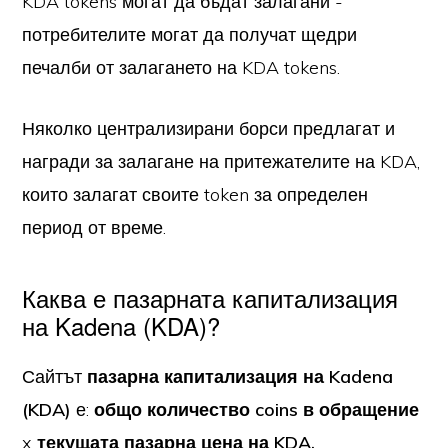
KDA tokens могат да бъдат залагани -
потребителите могат да получат щедри
печалби от залагането на KDA tokens.
Няколко централизирани борси предлагат и
награди за залагане на притежателите на KDA,
които залагат своите token за определен
период от време.
Каква е пазарната капитализация
на Kadena (KDA)?
Сайтът
пазарна капитализация на Kadena
(KDA)
е:
общо количество coins в обращение
x
текущата пазарна цена на KDA.