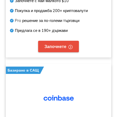
Започнете с най-малкото
$10
Покупка и продажба
200+
криптовалути
Pro решение за по-големи търговци
Предлага се в
190+
държави
Започнете
Базирано в САЩ