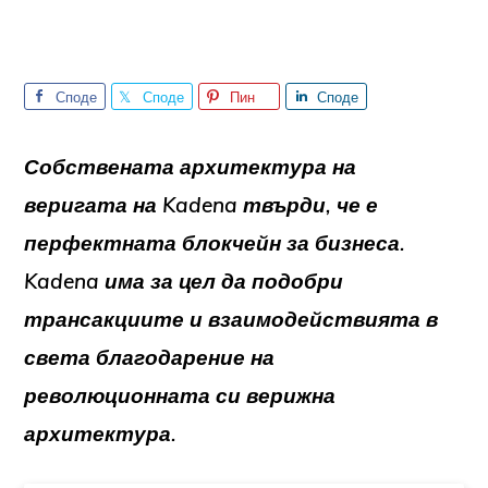
Споде
Споде
Пин
Споде
лете
лете
лете
Собствената архитектура на
веригата на Kadena твърди, че е
перфектната блокчейн за бизнеса.
Kadena има за цел да подобри
трансакциите и взаимодействията в
света благодарение на
революционната си верижна
архитектура.