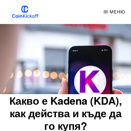
Премини
МЕНЮ
към
основното
COIN
НАЧАЛЕН
съдържание
УДАР
Какво е Kadena (KDA),
как действа и къде да
го купя?