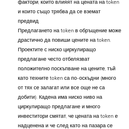
фактори, които влияят на цената на token
и които също трябва да се вземат
предвид.
Предлагането на token в обръщение може
драстично да повиши цените на token.
Проектите с ниско циркулиращо
предлагане често отбелязват
положително поскъпване на цените, тъй
като техните token са по-оскъдни (много
от тях се залагат или все още не са
добити). Кадена има ниско ниво на
циркулиращо предлагане и много
инвеститори смятат, че цената на token е
надценена и че след като на пазара се