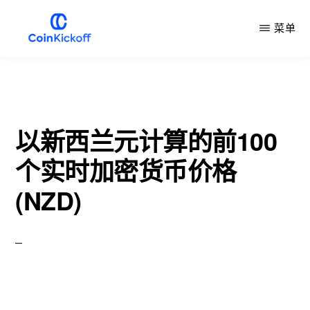
跳
菜单
到
主
COIN
开
要
球
内
容
以新西兰元计算的前100
个实时加密货币价格
(NZD)