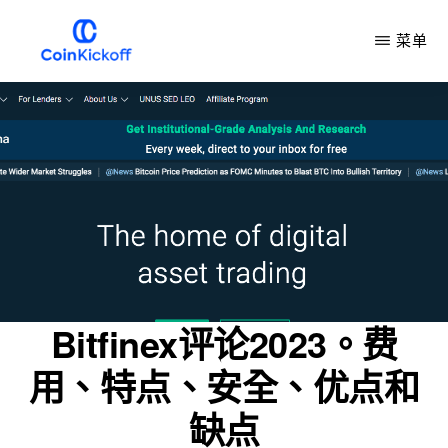
跳
菜单
到
主
COIN
开
要
球
内
容
Bitfinex评论2023。费
用、特点、安全、优点和
缺点