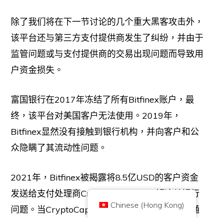
除了我们将在下一节讨论的几个重大黑客攻击外，
该平台还与第三方支付提供商发生了纠纷，并由于
监管问题或与支付提供商的交易出现问题而导致用
户资金损失。
富国银行在2017年冻结了所有Bitfinex账户，最
版權所有 © 2026 Brilliant British Ltd trading as Coin Kickoff
公司编号10490224
终，该平台对美国客户无法使用。2019年，
地址:3rd Floor Great Titchfield House, 14-18 Great Titchfield Street,
London, United Kingdom, W1W 8BD
Bitfinex显然没有接触到银行机构，并向客户和公
内容是为了提供信息，而不是投资建议。过去的业绩并不代表未来的结果。投
资加密货币是有风险的。
众隐瞒了其流动性问题。
加密货币不受英国金融行为监管局的监管，不受英国金融服务补偿计划的保
护，也不在英国金融申诉专员服务的管辖范围内。投资加密货币是有风险的，
加密货币可能会增值，或失去部分或全部价值。资本利得税可能适用于加密货
币销售的利润。
2021年，Bitfinex被揭露将8.5亿USD的客户资金
首页
关于
隐私政策
联系我们
发送给支付处理商CryptoCapital，以解决其银行
Chinese (Hong Kong)
问题。当CryptoCapital的资产丢失后，该公司通