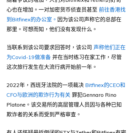
心也在增加。一对加密货币侦查员甚至
前往香港找
到Bitfinex的办公室。
因为该公司声称它的总部在
那里。可想而知，他们没有发现什么。
当联系到该公司要求回答时，该公司
声称他们正在
为Covid-19做准备
并在当时练习在家工作，尽管
这次旅行发生在大流行病开始前一年。
2022年，西班牙法院的一项裁决
Bitfinex的CEO和
CFO与欧洲的欺诈行为有关
罪犯Gennaro Rino
Platone。该交易所的高层管理人员因与各种已知
欺诈者的关系而受到严格审查。
有人还怀疑最近倒闭的FTX与Tether和Bitfinex有密