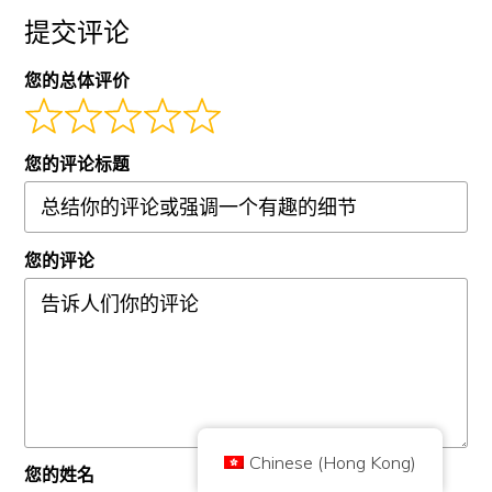
提交评论
您的总体评价
您的评论标题
版權所有 © 2026 Brilliant British Ltd trading as Coin Kickoff
公司编号10490224
您的评论
地址:3rd Floor Great Titchfield House, 14-18 Great Titchfield Street,
London, United Kingdom, W1W 8BD
内容是为了提供信息，而不是投资建议。过去的业绩并不代表未来的结果。投
资加密货币是有风险的。
加密货币不受英国金融行为监管局的监管，不受英国金融服务补偿计划的保
护，也不在英国金融申诉专员服务的管辖范围内。投资加密货币是有风险的，
加密货币可能会增值，或失去部分或全部价值。资本利得税可能适用于加密货
币销售的利润。
首页
关于
隐私政策
联系我们
Chinese (Hong Kong)
您的姓名