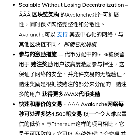
Scalable Without Losing Decentralization –
ǞǞǞ
区块链架构
的Avalanche允许可扩展
性，同时保持网络完整性和分散性。
Avalanche可以
支持
其去中心化的网络，与
其他区块链不同。
即使它的规模
.
参与的激励措施---
代币分配中的50%被保留
用于
赌注奖励
.用户被高度激励参与押注，这
保证了网络的安全，并允许交易的无缝验证。
赌注奖励是根据被赌注的部分来分配的--赌注
多的用户
获得更多AVAX代币奖励
.
快速和廉价的交易
- ǞǞǞ
Avalanche网络每
秒可处理多达4,500笔交易
以一个令人难以置
信的低价。与Ethereum这样的项目相比，它
是无可匹敌的，它可以
每秒处理13个交易
并