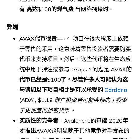
有
高达$100的煤气费
当网络拥堵时。
弊端
AVAX代币很贵----。
项目在很大程度上依赖
于零售的采用，这意味着零售投资者需要购买
代币来支持项目。然后，这些代币将在生态系
统中用于押注或参与DApps。问题是
AVAX的
代币已经是$100了。尽管许多人可能认为这
与诸如以下项目相比是可以承受的
Cardano
(ADA), $1.18
散户投资者可能会倾向于投资
于更便宜的加密货币。
实质性的竞争者
- Avalanche的基础
2020年
才推出AVAX
这明显晚于其他竞争对手发布的