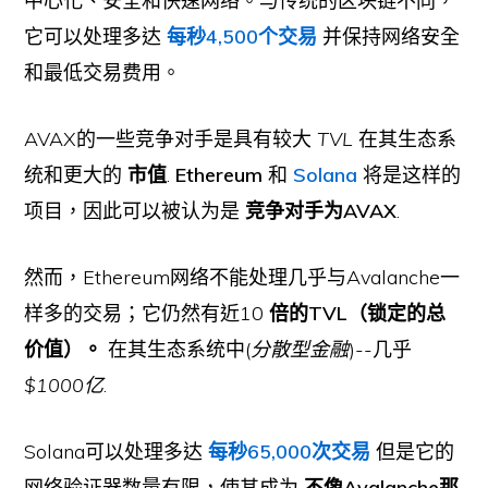
中心化、安全和快速网络。与传统的区块链不同，
它可以处理多达
每秒4,500个交易
并保持网络安全
和最低交易费用。
AVAX的一些竞争对手是具有较大
TVL
在其生态系
统和更大的
市值
.
Ethereum
和
Solana
将是这样的
项目，因此可以被认为是
竞争对手为AVAX
.
然而，Ethereum网络不能处理几乎与Avalanche一
样多的交易；它仍然有近10
倍的TVL（锁定的总
价值）。
在其生态系统中(
分散型金融
)--几乎
$1000亿
.
Solana可以处理多达
每秒65,000次交易
但是它的
网络验证器数量有限，使其成为
不像Avalanche那