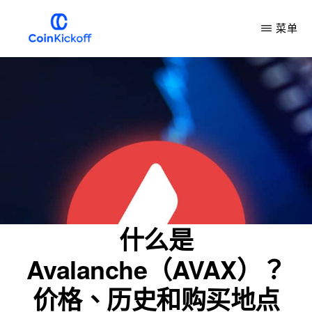
跳
菜单
到
主
COIN
开
要
球
内
容
什么是
Avalanche（AVAX）？
价格、历史和购买地点