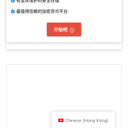
有金库保护的安全存储
最值得信赖的加密货币平台
开始吧
版權所有 © 2026 Brilliant British Ltd trading as Coin Kickoff
公司编号10490224
地址:3rd Floor Great Titchfield House, 14-18 Great Titchfield Street,
London, United Kingdom, W1W 8BD
内容是为了提供信息，而不是投资建议。过去的业绩并不代表未来的结果。投
资加密货币是有风险的。
加密货币不受英国金融行为监管局的监管，不受英国金融服务补偿计划的保
护，也不在英国金融申诉专员服务的管辖范围内。投资加密货币是有风险的，
加密货币可能会增值，或失去部分或全部价值。资本利得税可能适用于加密货
币销售的利润。
首页
关于
隐私政策
联系我们
Chinese (Hong Kong)