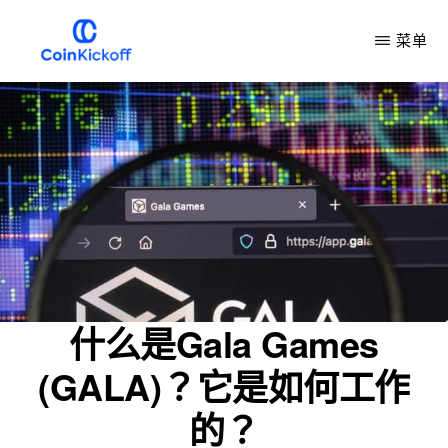
跳
菜单
到
主
COIN
开
要
球
内
容
什么是Gala Games
(GALA)？它是如何工作
的？