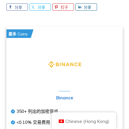
分享
分享
钉子
分享
最多 Coins
版權所有 © 2026 Brilliant British Ltd trading as Coin Kickoff
公司编号10490224
地址:3rd Floor Great Titchfield House, 14-18 Great Titchfield Street,
London, United Kingdom, W1W 8BD
内容是为了提供信息，而不是投资建议。过去的业绩并不代表未来的结果。投
资加密货币是有风险的。
加密货币不受英国金融行为监管局的监管，不受英国金融服务补偿计划的保
护，也不在英国金融申诉专员服务的管辖范围内。投资加密货币是有风险的，
Binance
加密货币可能会增值，或失去部分或全部价值。资本利得税可能适用于加密货
币销售的利润。
350+
列出的加密货币
首页
关于
隐私政策
联系我们
Chinese (Hong Kong)
<0.10%
交易费用