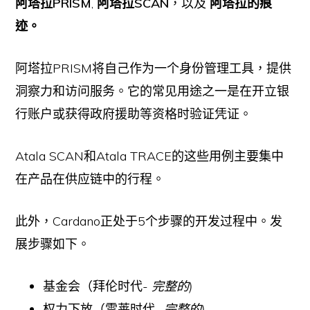
阿塔拉PRISM
,
阿塔拉SCAN
，以及
阿塔拉的痕
迹。
阿塔拉PRISM将自己作为一个身份管理工具，提供
洞察力和访问服务。它的常见用途之一是在开立银
行账户或获得政府援助等资格时验证凭证。
Atala SCAN和Atala TRACE的这些用例主要集中
在产品在供应链中的行程。
此外，Cardano正处于5个步骤的开发过程中。发
展步骤如下。
基金会（拜伦时代-
完整的)
权力下放（雪莱时代-
完整的)