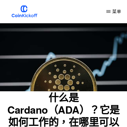
跳
菜单
到
主
COIN
开
要
球
内
容
什么是
Cardano（ADA）？它是
如何工作的，在哪里可以