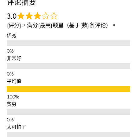
评论摘要
3.0
{评分}，满分{最高}颗星（基于{数}条评论）。
优秀
非常好
平均值
贫穷
太可怕了