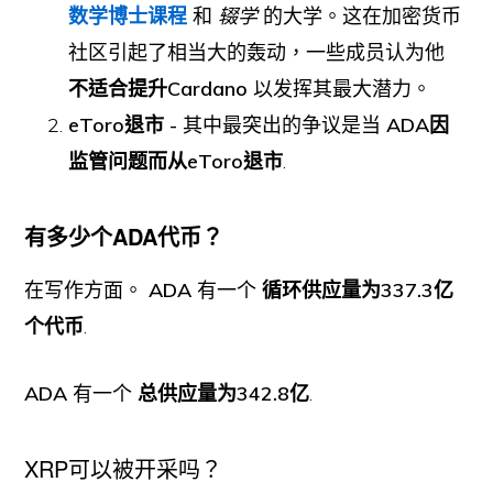
数学博士课程
和
辍学
的大学。这在加密货币
社区引起了相当大的轰动，一些成员认为他
不适合提升Cardano
以发挥其最大潜力。
eToro退市 -
其中最突出的争议是当
ADA因
监管问题而从eToro退市
.
有多少个ADA代币？
在写作方面。
ADA
有一个
循环供应量为337.3亿
个代币
.
ADA
有一个
总供应量为342.8亿
.
XRP可以被开采吗？