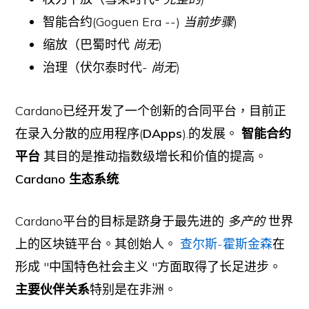
智能合约(Goguen Era --)
当前步骤
)
缩放（巴蜀时代
尚无
)
治理（伏尔泰时代-
尚无
)
Cardano已经开发了一个创新的合同平台，目前正
在录入分散的应用程序(
DApps
).的发展。
智能合约
平台
其目的是推动指数级增长和价值的提高。
Cardano 生态系统
.
Cardano平台的目标是跻身于最先进的
多产的
世界
上的区块链平台。其创始人。
查尔斯-霍斯金森
在
形成 "中国特色社会主义 "方面取得了长足进步。
主要伙伴关系
特别是在非洲。