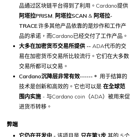
品通过区块链平台得到了利用。Cardano提供
阿塔拉PRISM
,
阿塔拉SCAN
&
阿塔拉-
TRACE
.许多其他产品依靠的是炒作和工作产
品的承诺，而Cardano已经交付了工作产品。
大多在加密货币交易所提供 --
ADA代币的交
易在加密货币交易所比较流行。它们在大多数
交易所都可以交易。
Cardano沉降层非常有效------。
用于结算的
技术是创新和高效的。它也可以是
在全球范
围内实施
- 与Cardano coin（ADA）被用来促
进货币转移。
弊端
它仍在开发中 -
该项目是
只在第3步
其的
5个