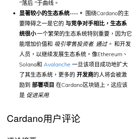
"落后 "于曲线。
显著较小的生态系统----。
围绕Cardano的主
要障碍之一是它的
与竞争对手相比，生态系
统很小
.一个繁荣的生态系统特别重要，因为它
能增加价值和
吸引零售投资者
,
通过。
和开发
人员，以继续发展生态系统。像Ethereum、
Solana和
Avalanche
一旦该项目成功地扩大
了其生态系统，更多的
开发商
的人将会被激
励到
部署项目
在Cardano区块链上，这应该
是
促进采用
.
Cardano用户评论