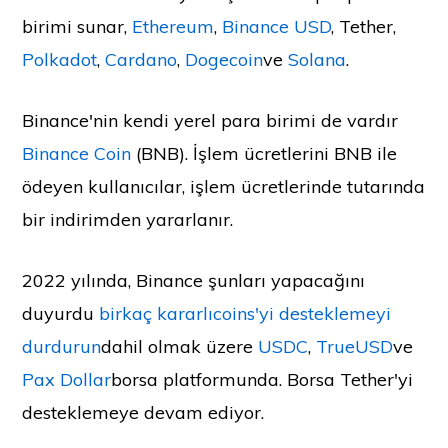
birimi sunar,
Ethereum
,
Binance USD
, Tether,
Polkadot
,
Cardano
,
Dogecoin
ve
Solana
.
Binance'nin kendi yerel para birimi de vardır
Binance Coin
(BNB). İşlem ücretlerini BNB ile
ödeyen kullanıcılar, işlem ücretlerinde tutarında
bir indirimden yararlanır.
2022 yılında, Binance şunları yapacağını
duyurdu
birkaç kararlıcoins'yi desteklemeyi
durdurun
dahil olmak üzere
USDC
,
TrueUSD
ve
Pax Dollar
borsa platformunda. Borsa Tether'yi
desteklemeye devam ediyor.