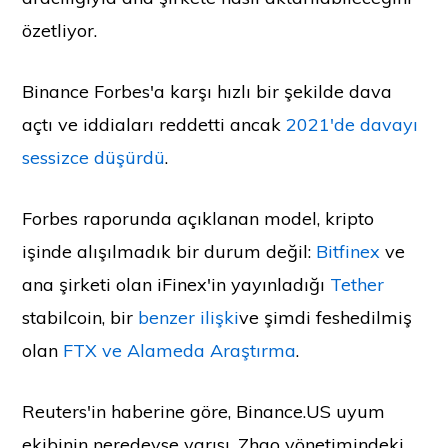
özetliyor.
Binance Forbes'a karşı hızlı bir şekilde dava
açtı ve iddiaları reddetti ancak
2021'de davayı
sessizce düşürdü
.
Forbes raporunda açıklanan model, kripto
işinde alışılmadık bir durum değil:
Bitfinex
ve
ana şirketi olan iFinex'in yayınladığı
Tether
stabilcoin, bir
benzer ilişki
ve şimdi feshedilmiş
olan
FTX ve Alameda Araştırma
.
Reuters'in haberine göre, Binance.US uyum
ekibinin neredeyse yarısı, Zhao yönetimindeki