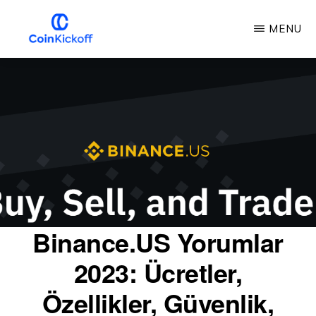
Ana
MENU
içeriğe
atla
COIN
BAŞLAMA
VURUŞU
Binance.US Yorumlar
2023: Ücretler,
Özellikler, Güvenlik,