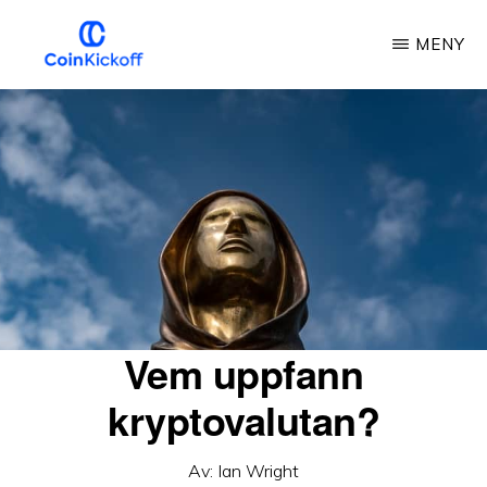
Hoppa
MENY
till
huvudinnehåll
MYNTSTART
Vem uppfann
kryptovalutan?
Av:
Ian Wright