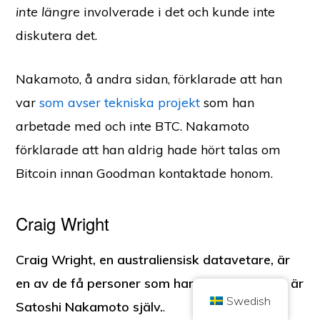
inte längre
involverade i det och kunde inte
diskutera det.
Nakamoto, å andra sidan, förklarade att han
var
som avser tekniska projekt
som han
Copyright © 2026 Brilliant British Ltd som handlar under namnet Coin
Kickoff
arbetade med och inte BTC. Nakamoto
Företagsnummer 10490224
Adress: 2nd Floor 167-169 Great Portland Street, London,
förklarade att han aldrig hade hört talas om
Storbritannien, W1W 5PF
Innehållet är avsett för informationsändamål och är inte investeringsråd.
Bitcoin innan Goodman kontaktade honom.
Tidigare resultat är inte vägledande för framtida resultat. Att investera i
kryptovalutor är förenat med risker.
Kryptovaluta regleras inte av den brittiska Financial Conduct Authority och
omfattas inte av skydd enligt UK Financial Services Compensation Scheme
Craig Wright
eller av den brittiska finansombudsmannens jurisdiktion. Investeringar i
kryptovalutor är förenade med risker och kryptovalutor kan öka i värde eller
förlora en del av eller hela värdet. Kapitalvinstskatt kan vara tillämplig på
vinster från försäljning av kryptovalutor.
Craig Wright, en australiensisk datavetare, är
HEM
OM
INTEGRITETSPOLICY
KONTAKTA OSS
en av de få personer som har hävdat att han är
Swedish
Satoshi Nakamoto själv.
.