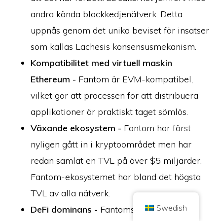
andra kända blockkedjenätverk. Detta
uppnås genom det unika beviset för insatser
som kallas Lachesis konsensusmekanism.
Kompatibilitet med virtuell maskin
Ethereum -
Fantom är EVM-kompatibel,
Copyright © 2026 Brilliant British Ltd som handlar under namnet Coin
Kickoff
Företagsnummer 10490224
vilket gör att processen för att distribuera
Adress: 2nd Floor 167-169 Great Portland Street, London,
Storbritannien, W1W 5PF
applikationer är praktiskt taget sömlös.
Innehållet är avsett för informationsändamål och är inte investeringsråd.
Tidigare resultat är inte vägledande för framtida resultat. Att investera i
Växande ekosystem -
Fantom har först
kryptovalutor är förenat med risker.
Kryptovaluta regleras inte av den brittiska Financial Conduct Authority och
nyligen gått in i kryptoområdet men har
omfattas inte av skydd enligt UK Financial Services Compensation Scheme
eller av den brittiska finansombudsmannens jurisdiktion. Investeringar i
redan samlat en TVL på över $5 miljarder.
kryptovalutor är förenade med risker och kryptovalutor kan öka i värde eller
förlora en del av eller hela värdet. Kapitalvinstskatt kan vara tillämplig på
vinster från försäljning av kryptovalutor.
Fantom-ekosystemet har bland det högsta
TVL av alla nätverk.
HEM
OM
INTEGRITETSPOLICY
KONTAKTA OSS
Swedish
DeFi dominans -
Fantoms ekosystem har