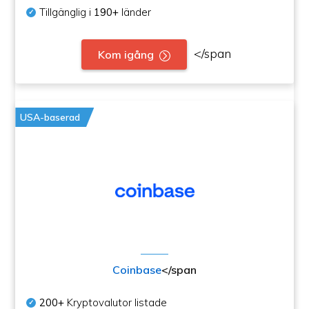
Tillgänglig i
190+
länder
</span
Kom igång
USA-baserad
Coinbase
</span
200+
Kryptovalutor listade