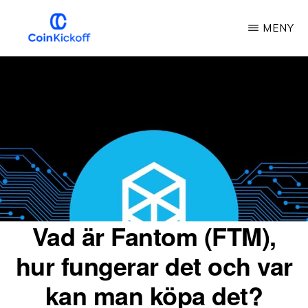
Hoppa
MENY
till
huvudinnehåll
MYNTSTART
Vad är Fantom (FTM),
hur fungerar det och var
kan man köpa det?