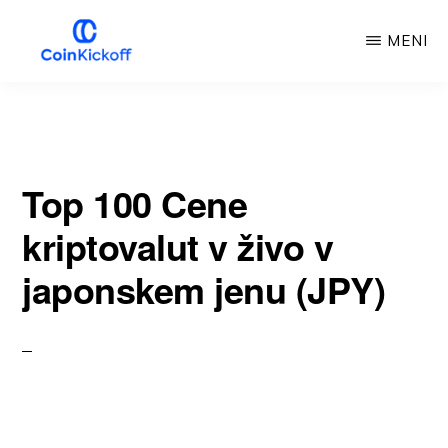
Preskoči
MENI
na
glavno
COIN
IZKORIŠČANJE
vsebino
Top 100 Cene
kriptovalut v živo v
japonskem jenu (JPY)