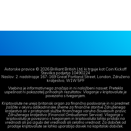
Avtorske pravice © 2026 Brilliant British Ltd, ki trguje kot Coin Kickoff
Številka podjetja 10490224
Naslov: 2. nadstropje 167-169 Great Portland Street, London, Združeno
kraljestvo, W1W 5PF
Vsebina je informativnega značaja in ni naložbeni nasvet. Pretekla
uspešnost ni pokazatelj prihodnjih rezultatov. Vlaganje v kriptovalute je
povezano s tveganjem.
Kriptovalute ne ureja britanski organ za finančno poslovanje in ni predmet
zaščite v okviru odškodninske sheme za finančne storitve Združenega
kraljestva ali v pristojnosti službe finančnega varuha človekovih pravic
Združenega kraljestva (Financial Ombudsman Service). Vlaganje v
kriptovaluto je povezano s tveganjem in kriptovaluta lahko pridobi na
vrednosti ali pa izgubi del vrednosti ali celotno vrednost. Za dobiček od
prodaje kriptovalute se lahko uporablja davek na kapitalski dobiček.