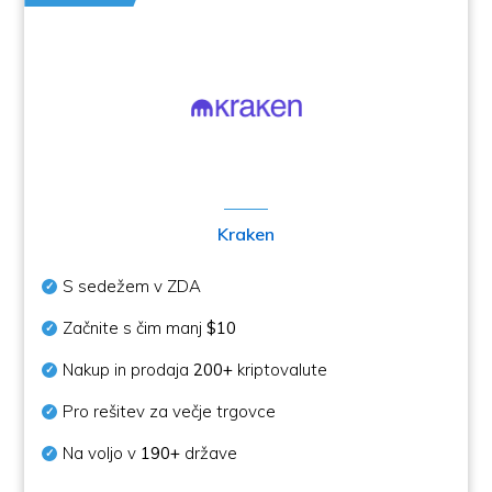
Kraken
S sedežem v ZDA
Začnite s čim manj
$10
Nakup in prodaja
200+
kriptovalute
Pro rešitev za večje trgovce
Na voljo v
190+
države