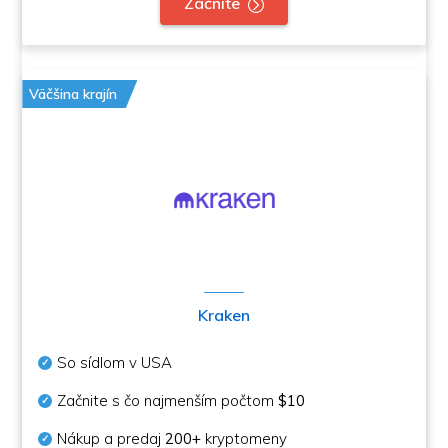
Začnite
Väčšina krajín
Kraken
So sídlom v USA
Začnite s čo najmenším počtom
$10
Nákup a predaj
200+
kryptomeny