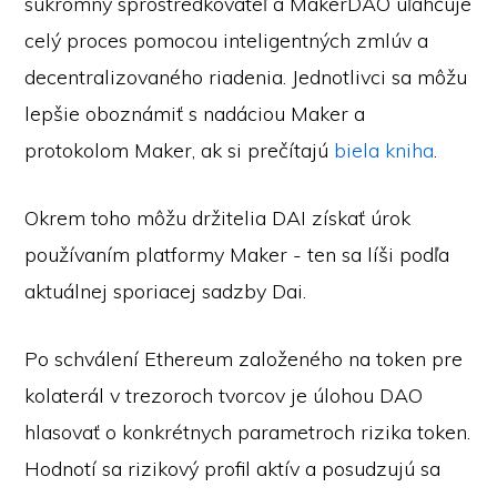
súkromný sprostredkovateľ a MakerDAO uľahčuje
celý proces pomocou inteligentných zmlúv a
decentralizovaného riadenia. Jednotlivci sa môžu
lepšie oboznámiť s nadáciou Maker a
protokolom Maker, ak si prečítajú
biela kniha
.
Okrem toho môžu držitelia DAI získať úrok
používaním platformy Maker - ten sa líši podľa
aktuálnej sporiacej sadzby Dai.
Po schválení Ethereum založeného na token pre
kolaterál v trezoroch tvorcov je úlohou DAO
hlasovať o konkrétnych parametroch rizika token.
Hodnotí sa rizikový profil aktív a posudzujú sa