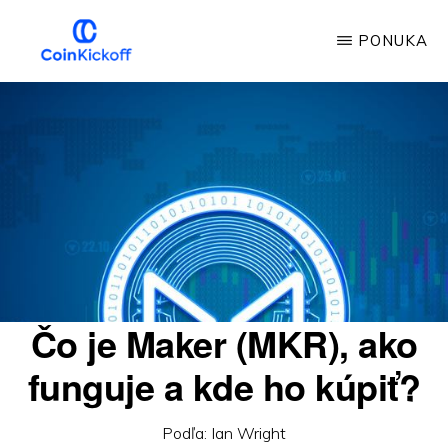
Prejsť
PONUKA
na
hlavný
VÝKOP
MINCE
obsah
Čo je Maker (MKR), ako
funguje a kde ho kúpiť?
Podľa:
Ian Wright