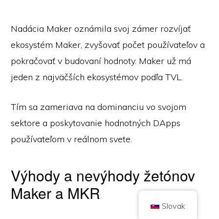
Nadácia Maker oznámila svoj zámer rozvíjať
ekosystém Maker, zvyšovať počet používateľov a
pokračovať v budovaní hodnoty. Maker už má
jeden z najväčších ekosystémov podľa TVL.
Autorské práva © 2026 Brilliant British Ltd obchodovanie ako Coin
Kickoff
Číslo spoločnosti 10490224
Adresa: 2. poschodie 167-169 Great Portland Street, Londýn, Spojené
kráľovstvo, W1W 5PF
Tím sa zameriava na dominanciu vo svojom
Obsah má informačný charakter a nie je investičným poradenstvom. Minulá
sektore a poskytovanie hodnotných DApps
výkonnosť nie je indikátorom budúcich výsledkov. Investovanie do
kryptomien je spojené s rizikom.
používateľom v reálnom svete.
Kryptomeny nie sú regulované britským Úradom pre finančné správanie a
nepodliehajú ochrane v rámci britského systému odškodnenia finančných
služieb ani pôsobnosti britského finančného ombudsmana. Investovanie do
kryptomeny je spojené s rizikom a kryptomena môže získať na hodnote,
prípadne stratiť časť hodnoty alebo celú hodnotu. Na zisky z predaja
Výhody a nevýhody žetónov
kryptomien sa môže vzťahovať daň z kapitálových výnosov.
Maker a MKR
DOMOV
O STRÁNKE
ZÁSADY OCHRANY OSOBNÝCH ÚDAJOV
KONTAKTUJTE NÁS
Slovak