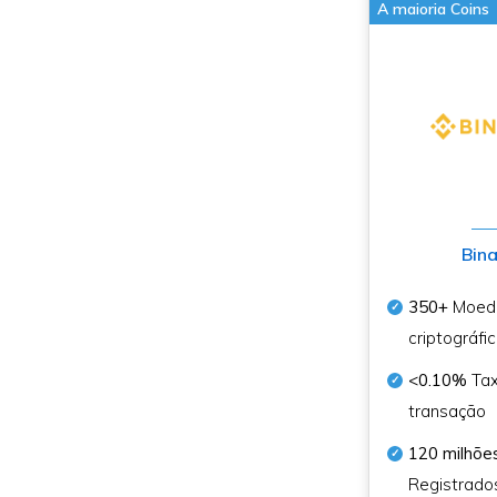
A maioria Coins
Bin
350+
Moed
criptográfi
<0.10%
Tax
transação
120 milhõe
Registrado