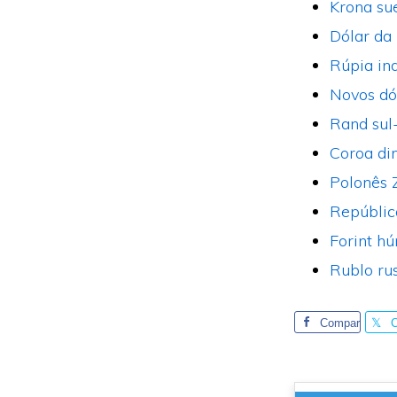
Krona su
Dólar da
Rúpia in
Novos dó
Rand sul
Coroa di
Polonês 
Repúblic
Forint h
Rublo ru
Compar
tilhe
t