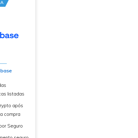
UA
nbase
das
cas listadas
rypto após
ra compra
 por Seguro
mento seguro