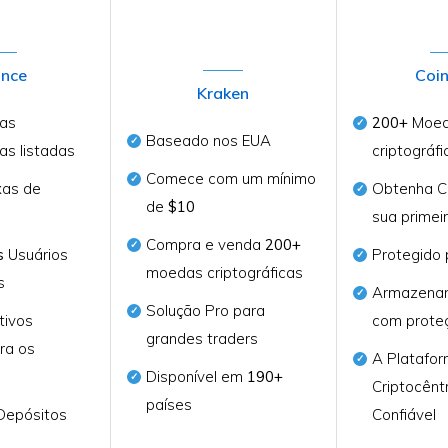
ance
Coi
Kraken
as
200+
Moe
Baseado nos EUA
cas listadas
criptográfi
Comece com um mínimo
as de
Obtenha C
de
$10
sua primei
Compra e venda
200+
s
Usuários
Protegido
moedas criptográficas
s
Armazena
Solução Pro para
tivos
com proteç
grandes traders
ra os
A Platafo
Disponível em
190+
Criptocênt
países
Depósitos
Confiável