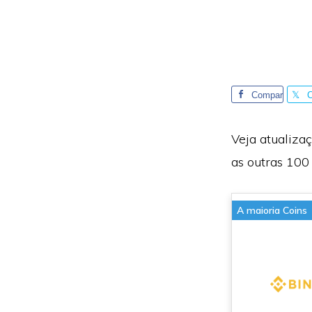
Compar
tilhe
t
Veja atualiza
as outras 100 
A maioria Coins