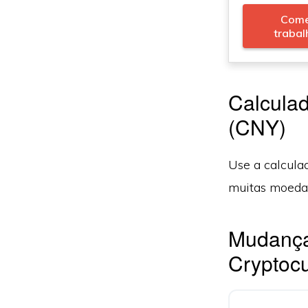
Come
trabal
Calculad
(CNY)
Use a calcula
muitas moedas
Mudança
Cryptocu