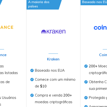
A maioria dos
Baseado nos E
países
ance
Coi
Kraken
as
200+
Moe
Baseado nos EUA
cas listadas
criptográfi
Comece com um mínimo
as de
Obtenha C
de
$10
sua primei
Compra e venda
200+
s
Usuários
Protegido
moedas criptográficas
s
Armazena