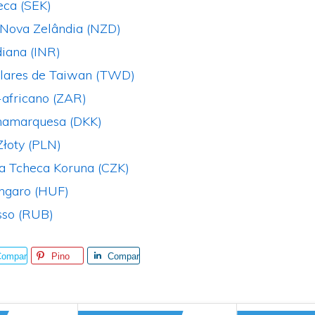
eca (SEK)
 Nova Zelândia (NZD)
diana (INR)
lares de Taiwan (TWD)
-africano (ZAR)
namarquesa (DKK)
Złoty (PLN)
a Tcheca Koruna (CZK)
úngaro (HUF)
sso (RUB)
Compar
Pino
Compar
ilhe
tilhe