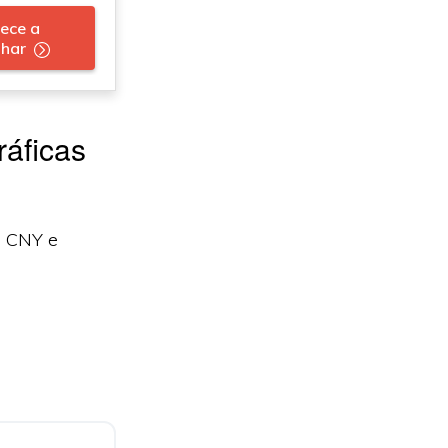
ece a
lhar
ráficas
e CNY e