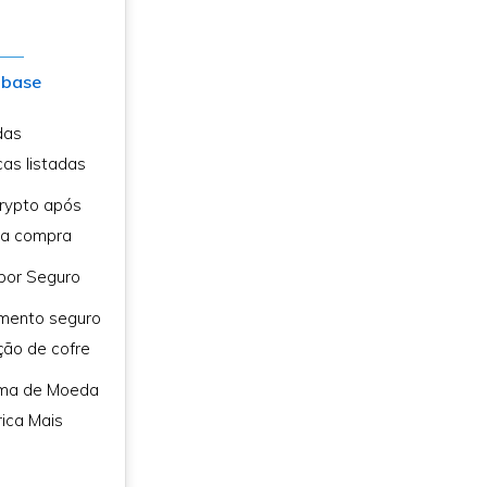
nbase
das
cas listadas
rypto após
ra compra
 por Seguro
mento seguro
ão de cofre
rma de Moeda
rica Mais