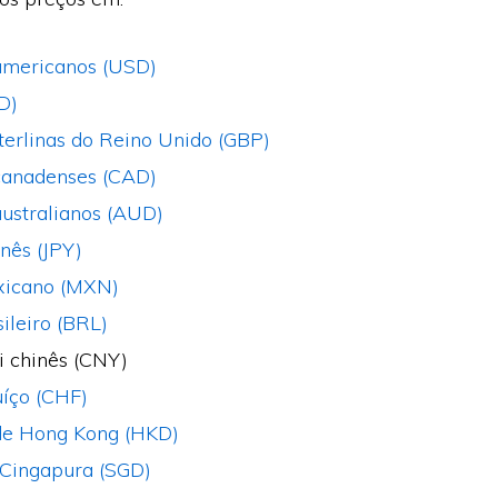
americanos (USD)
D)
terlinas do Reino Unido (GBP)
canadenses (CAD)
australianos (AUD)
nês (JPY)
xicano (MXN)
ileiro (BRL)
 chinês (CNY)
uíço (CHF)
de Hong Kong (HKD)
 Cingapura (SGD)