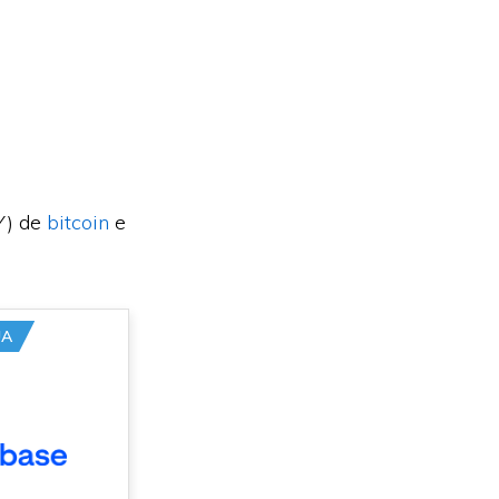
Y) de
bitcoin
e
UA