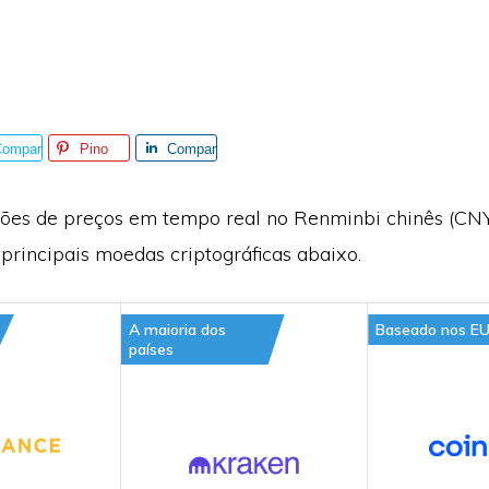
Compar
Pino
Compar
ilhe
tilhe
ções de preços em tempo real no Renminbi chinês (CN
principais moedas criptográficas abaixo.
A maioria dos
Baseado nos E
países