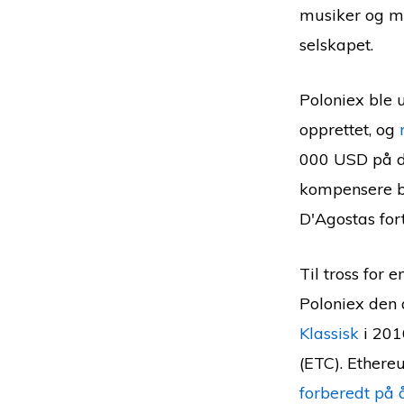
musiker og m
selskapet.
Poloniex ble u
opprettet, og
000 USD på de
kompensere ber
D'Agostas fort
Til tross for 
Poloniex den 
Klassisk
i 201
(ETC). Ethere
forberedt på 