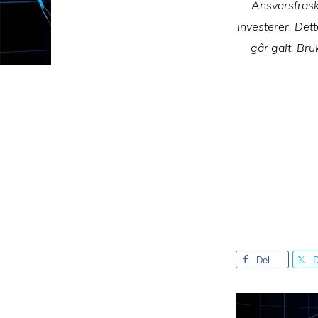
Ansvarsfrask
investerer. Dett
går galt. Bru
Del
D