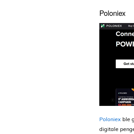
Poloniex
Poloniex
ble g
digitale peng