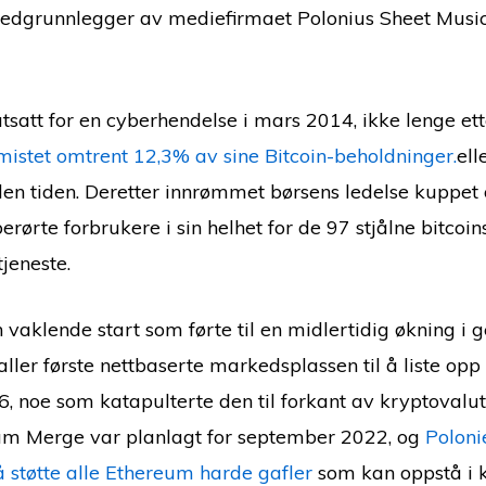
edgrunnlegger av mediefirmaet Polonius Sheet Music,
tsatt for en cyberhendelse i mars 2014, ikke lenge ett
mistet omtrent 12,3% av sine Bitcoin-beholdninger.
ell
n tiden. Deretter innrømmet børsens ledelse kuppet 
ørte forbrukere i sin helhet for de 97 stjålne bitcoin
jeneste.
en vaklende start som førte til en midlertidig økning i 
aller første nettbaserte markedsplassen til å liste opp
6, noe som katapulterte den til forkant av kryptoval
um Merge var planlagt for september 2022, og
Poloni
å støtte alle Ethereum harde gafler
som kan oppstå i k