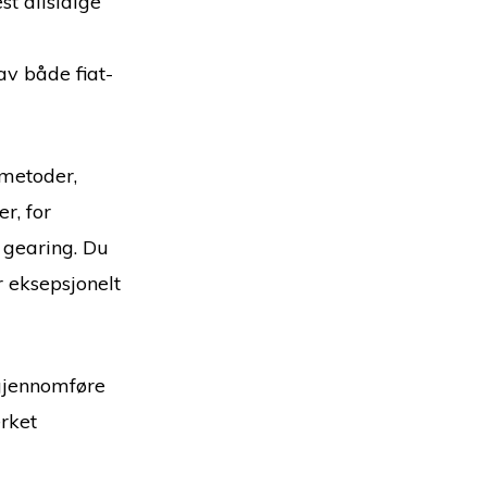
st allsidige
av både fiat-
smetoder,
r, for
 gearing. Du
r eksepsjonelt
 gjennomføre
erket