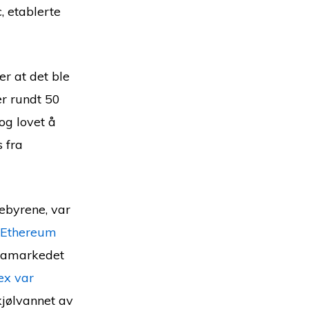
 etablerte
er at det ble
er rundt 50
og lovet å
s fra
gebyrene, var
Ethereum
utamarkedet
ex var
jølvannet av