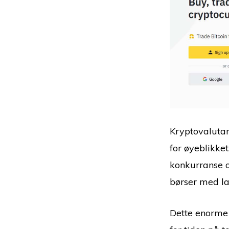
Kryptovalut
for øyeblikke
konkurranse 
børser med l
Dette enorme 