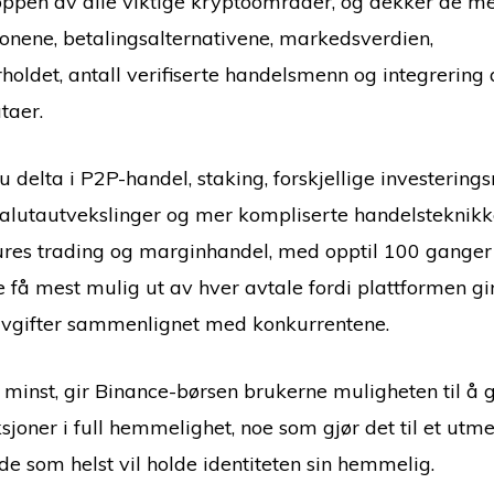
toppen av alle viktige kryptoområder, og dekker de me
onene, betalingsalternativene, markedsverdien,
holdet, antall verifiserte handelsmenn og integrering 
taer.
du delta i P2P-handel, staking, forskjellige investering
alutautvekslinger og mer kompliserte handelsteknikke
res trading og marginhandel, med opptil 100 ganger
e få mest mulig ut av hver avtale fordi plattformen gi
avgifter sammenlignet med konkurrentene.
e minst, gir Binance-børsen brukerne muligheten til å
sjoner i full hemmelighet, noe som gjør det til et utm
 de som helst vil holde identiteten sin hemmelig.