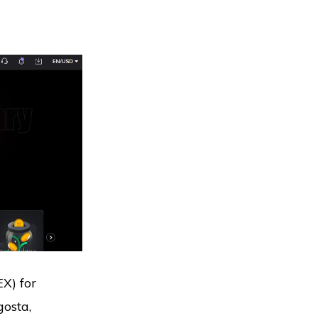
EX) for
gosta,