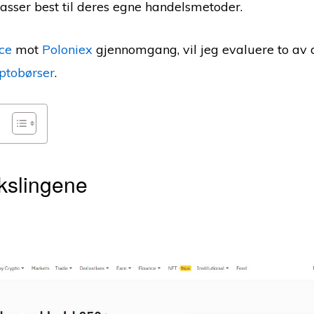
asser best til deres egne handelsmetoder.
ce
mot
Poloniex
gjennomgang, vil jeg evaluere to av
ptobørser
.
kslingene