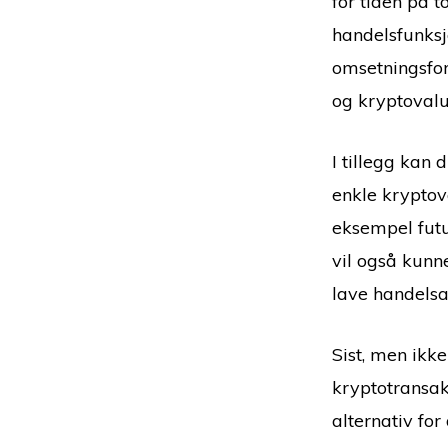
for tiden på 
handelsfunksj
omsetningsfor
og kryptovalu
I tillegg kan 
enkle kryptov
eksempel futu
vil også kunn
lave handels
Sist, men ikk
kryptotransak
alternativ for